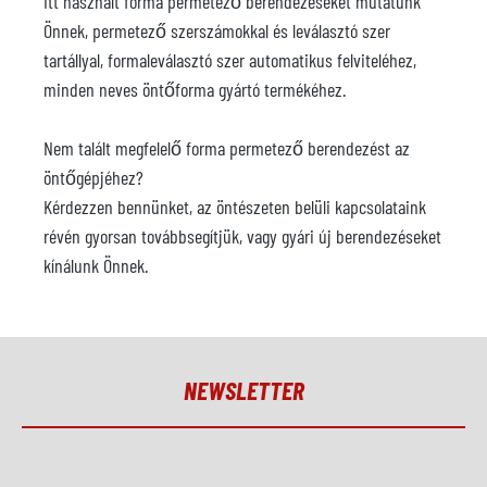
Itt használt forma permetező berendezéseket mutatunk
Önnek, permetező szerszámokkal és leválasztó szer
tartállyal, formaleválasztó szer automatikus felviteléhez,
minden neves öntőforma gyártó termékéhez.
Nem talált megfelelő forma permetező berendezést az
öntőgépjéhez?
Kérdezzen bennünket, az öntészeten belüli kapcsolataink
révén gyorsan továbbsegítjük, vagy gyári új berendezéseket
kínálunk Önnek.
NEWSLETTER