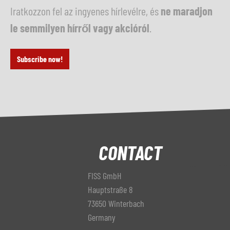
Iratkozzon fel az ingyenes hírlevélre, és
ne maradjon
le semmilyen hírről vagy akcióról
.
Subscribe now!
CONTACT
FISS GmbH
Hauptstraße 8
73650 Winterbach
Germany