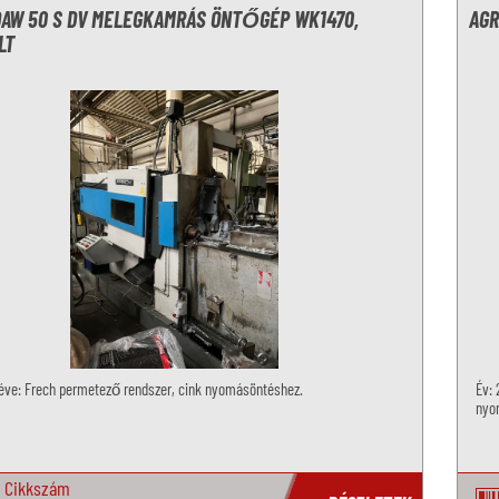
DAW 50 S DV MELEGKAMRÁS ÖNTŐGÉP WK1470,
AGR
LT
 éve: Frech permetező rendszer, cink nyomásöntéshez.
Év: 
nyo
Cikkszám