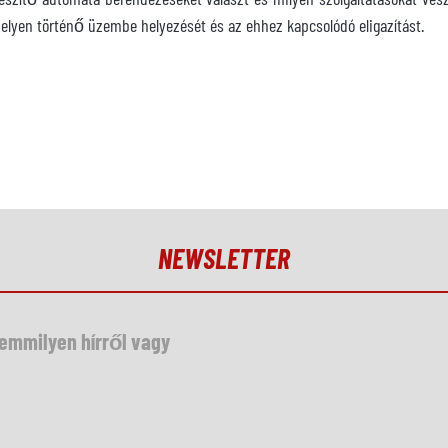
j helyen történő üzembe helyezését és az ehhez kapcsolódó eligazítást.
NEWSLETTER
semmilyen hírről vagy