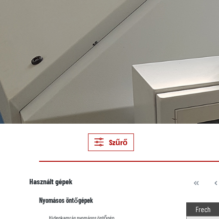
Szűrő
Használt gépek
Nyomásos öntőgépek
Frech
Hidegkamrás nyomásos öntőgép