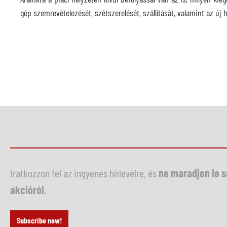
gép szemrevételezését, szétszerelését, szállítását, valamint az ú
Iratkozzon fel az ingyenes hírlevélre, és
ne maradjon le 
akcióról
.
Subscribe now!