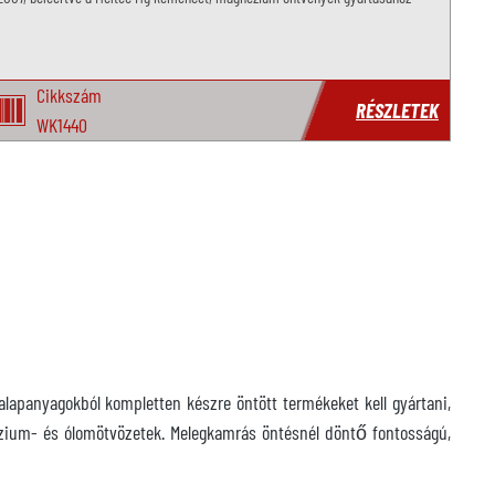
Cikkszám
RÉSZLETEK
WK1440
panyagokból kompletten készre öntött termékeket kell gyártani,
ézium- és ólomötvözetek. Melegkamrás öntésnél döntő fontosságú,