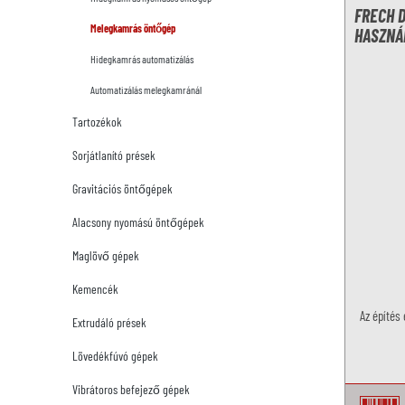
FRECH 
Melegkamrás öntőgép
HASZNÁ
Hidegkamrás automatizálás
Automatizálás melegkamránál
Tartozékok
Sorjátlanító prések
Gravitációs öntőgépek
Alacsony nyomású öntőgépek
Maglövő gépek
Kemencék
Az építés
Extrudáló prések
Lövedékfúvó gépek
Vibrátoros befejező gépek