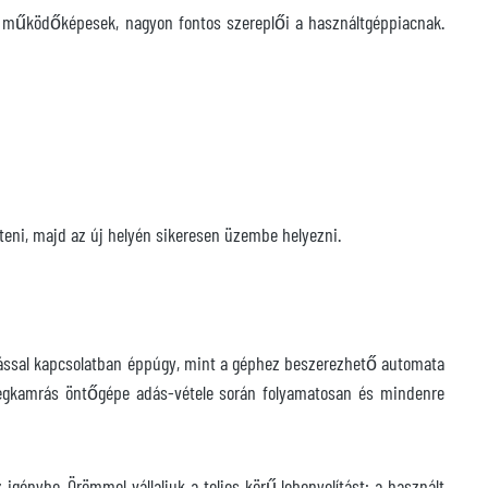
ül működőképesek, nagyon fontos szereplői a használtgéppiacnak.
teni, majd az új helyén sikeresen üzembe helyezni.
vítással kapcsolatban éppúgy, mint a géphez beszerezhető automata
melegkamrás öntőgépe adás-vétele során folyamatosan és mindenre
igénybe. Örömmel vállaljuk a teljes körű lebonyolítást: a használt