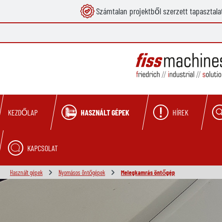
Számtalan projektből szerzett tapasztala
reséshez
Ugrás a fő navigációhoz
HASZNÁLT GÉPEK
HÍREK
KEZDŐLAP
KAPCSOLAT
Használt gépek
Nyomásos öntőgépek
Melegkamrás öntőgép