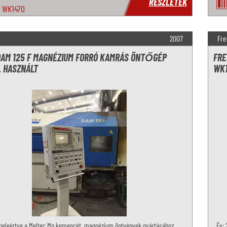
RÉSZLETEK
WK1470
2007
Fre
DAM 125 F MAGNÉZIUM FORRÓ KAMRÁS ÖNTŐGÉP
FRE
, HASZNÁLT
WK1
 beleértve a Meltec Mg kemencét, magnézium öntvények gyártásához
Év: