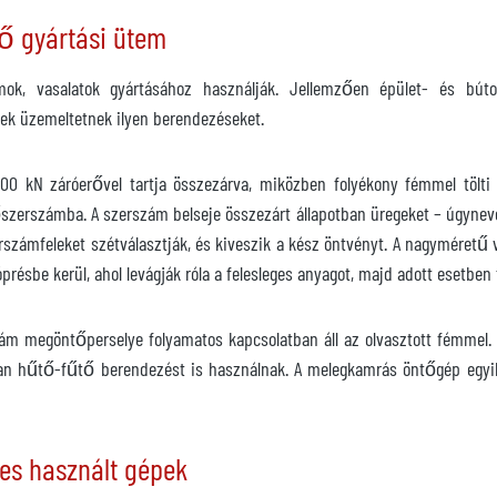
 gyártási ütem
ok, vasalatok gyártásához használják. Jellemzően épület- és bútora
égek üzemeltetnek ilyen berendezéseket.
000 kN záróerővel tartja összezárva, miközben folyékony fémmel tölti 
őszerszámba. A szerszám belseje összezárt állapotban üregeket – úgynev
számfeleket szétválasztják, és kiveszik a kész öntvényt. A nagyméretű v
lóprésbe kerül, ahol levágják róla a felesleges anyagot, majd adott esetb
m megöntőperselye folyamatos kapcsolatban áll az olvasztott fémmel. E
hűtő-fűtő berendezést is használnak. A melegkamrás öntőgép egyik l
es használt gépek