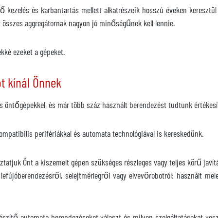
ő kezelés és karbantartás mellett alkatrészeik hosszú éveken kereszt
t összes aggregátornak nagyon jó minőségűnek kell lennie.
ekké ezeket a gépeket.
t kínál Önnek
 öntőgépekkel, és már több száz használt berendezést tudtunk értékesí
ompatibilis perifériákkal és automata technológiával is kereskedünk.
koztatjuk Önt a kiszemelt gépen szükséges részleges vagy teljes körű ja
r lefújóberendezésről, selejtmérlegről vagy elvevőrobotról: használt 
egészítő automata berendezéseket választ és milyen szolgáltatásokat vesz 