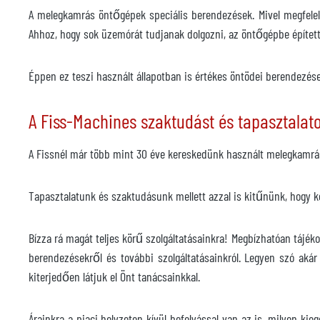
A melegkamrás öntőgépek speciális berendezések. Mivel megfelel
Ahhoz, hogy sok üzemórát tudjanak dolgozni, az öntőgépbe építet
Éppen ez teszi használt állapotban is értékes öntödei berendezés
A Fiss-Machines szaktudást és tapasztalato
A Fissnél már több mint 30 éve kereskedünk használt melegkamrás
Tapasztalatunk és szaktudásunk mellett azzal is kitűnünk, hogy k
Bízza rá magát teljes körű szolgáltatásainkra! Megbízhatóan tájé
berendezésekről és további szolgáltatásainkról. Legyen szó aká
kiterjedően látjuk el Önt tanácsainkkal.
Árainkra a piaci helyzeten kívül befolyással van az is, milyen ki