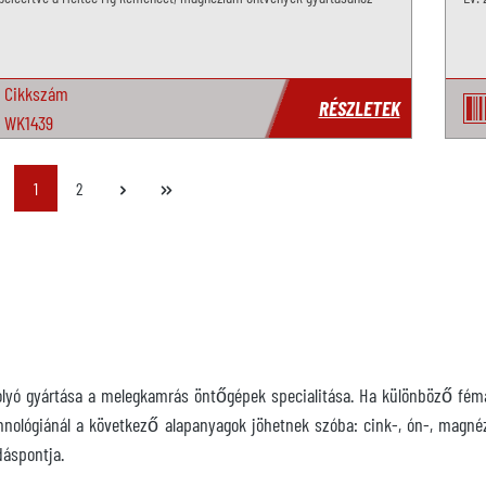
Cikkszám
RÉSZLETEK
WK1439
Oldal
Oldal
1
2
yó gyártása a melegkamrás öntőgépek specialitása. Ha különböző fémala
hnológiánál a következő alapanyagok jöhetnek szóba: cink-, ón-, magn
adáspontja.