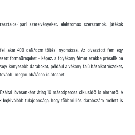
sztalos-ipari szerelvényeket, elektromos szerszámok, játékok
fel, akár 400 daN/qcm töltési nyomással. Az olvasztott fém egy
ezett formaüregeket – képez, a folyékony fémet ezekbe préselik be
agy kényesebb darabokat, például a vékony falú házalkatrészeket,
en további megmunkáláson is áteshet.
záltal lövésenként átlag 10 másodperces ciklusidő is elérhető. A
egkiválóbb tulajdonsága, hogy többmilliós darabszám mellett is