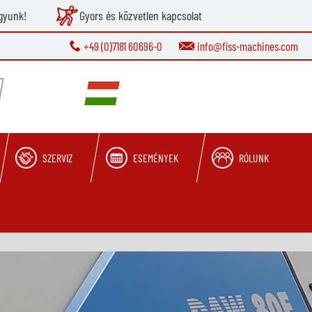
gyunk!
Gyors és közvetlen kapcsolat
+49 (0)7181 60696-0
info@fiss-machines.com
SZERVIZ
ESEMÉNYEK
RÓLUNK