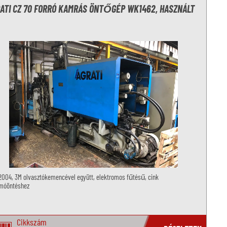
ATI CZ 70 FORRÓ KAMRÁS ÖNTŐGÉP WK1462, HASZNÁLT
2004, 3M olvasztókemencével együtt, elektromos fűtésű, cink
móöntéshez
Cikkszám