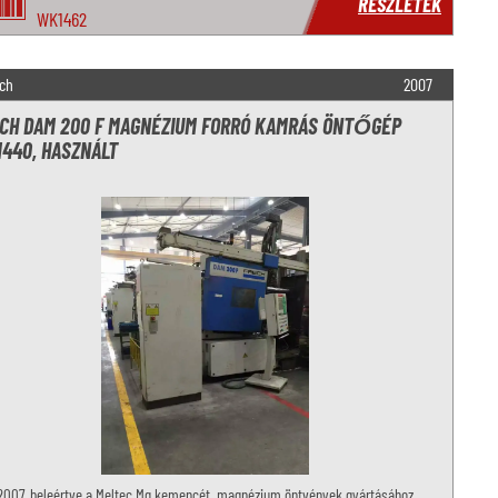
RÉSZLETEK
WK1462
ch
2007
CH DAM 200 F MAGNÉZIUM FORRÓ KAMRÁS ÖNTŐGÉP
440, HASZNÁLT
 2007, beleértve a Meltec Mg kemencét, magnézium öntvények gyártásához