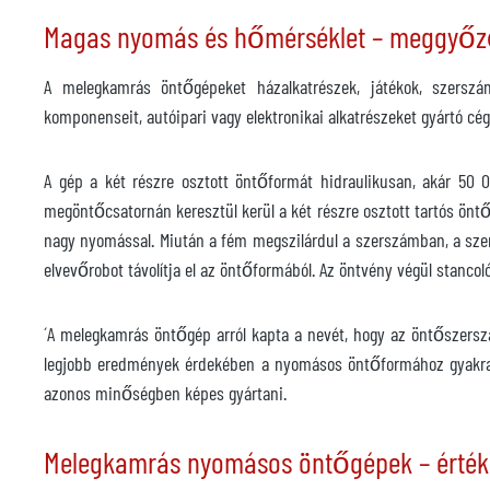
Magas nyomás és hőmérséklet – meggyőző
A melegkamrás öntőgépeket házalkatrészek, játékok, szerszám
komponenseit, autóipari vagy elektronikai alkatrészeket gyártó c
A gép a két részre osztott öntőformát hidraulikusan, akár 50 
megöntőcsatornán keresztül kerül a két részre osztott tartós önt
nagy nyomással. Miután a fém megszilárdul a szerszámban, a szer
elvevőrobot távolítja el az öntőformából. Az öntvény végül stanco
´A melegkamrás öntőgép arról kapta a nevét, hogy az öntőszerszá
legjobb eredmények érdekében a nyomásos öntőformához gyakran 
azonos minőségben képes gyártani.
Melegkamrás nyomásos öntőgépek – érték