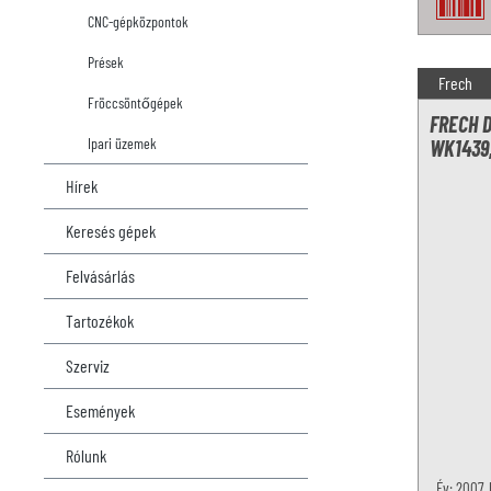
CNC-gépközpontok
Prések
Frech
Fröccsöntőgépek
FRECH 
Ipari üzemek
WK1439
Hírek
Keresés gépek
Felvásárlás
Tartozékok
Szerviz
Események
Rólunk
Év: 2007,