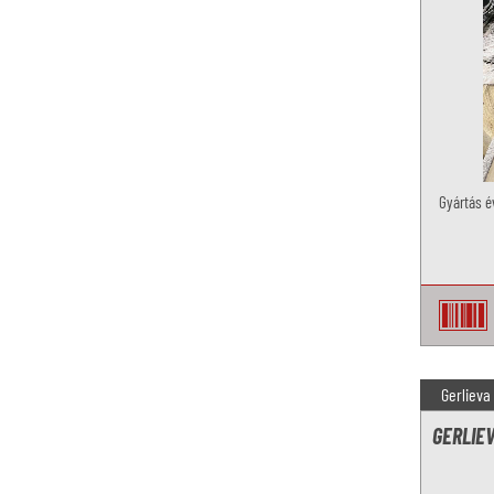
Gyártás é
Gerlieva
GERLIE