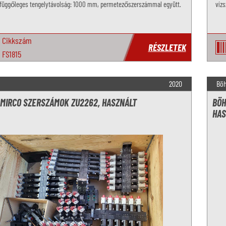
függőleges tengelytávolság: 1000 mm, permetezőszerszámmal együtt.
víz
Cikkszám
RÉSZLETEK
FS1815
2020
Bö
 MIRCO SZERSZÁMOK ZU2262, HASZNÁLT
BÖH
HAS