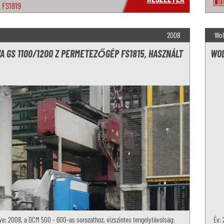
FS1819
2008
Wol
A GS 1100/1200 Z PERMETEZŐGÉP FS1815, HASZNÁLT
WOL
ve: 2008, a DCM 500 - 600-as sorozathoz, vízszintes tengelytávolság:
Év: 