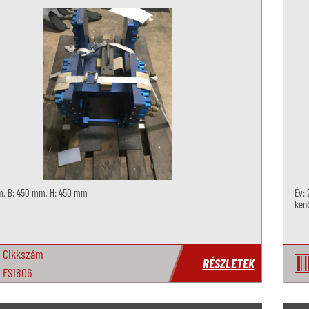
m, B: 450 mm, H: 450 mm
Év: 
kenő
Cikkszám
RÉSZLETEK
FS1806