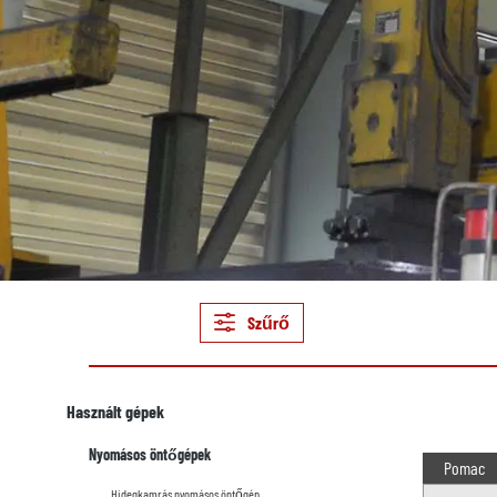
Szűrő
Használt gépek
Nyomásos öntőgépek
Pomac
Hidegkamrás nyomásos öntőgép