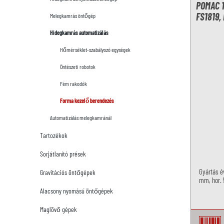
POMAC 
FS1819,
Melegkamrás öntőgép
Hidegkamrás automatizálás
Hőmérséklet-szabályozó egységek
Öntészeti robotok
Fém rakodók
Forma kezelő berendezés
Automatizálás melegkamránál
Tartozékok
Sorjátlanító prések
Gyártás é
Gravitációs öntőgépek
mm, hor.
Alacsony nyomású öntőgépek
Maglövő gépek