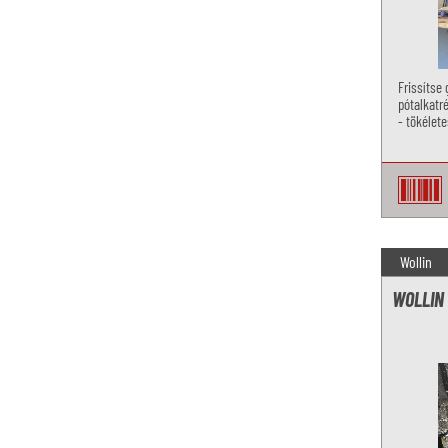
Frissítse
pótalkatr
- tökélet
működő á
Wollin
WOLLIN