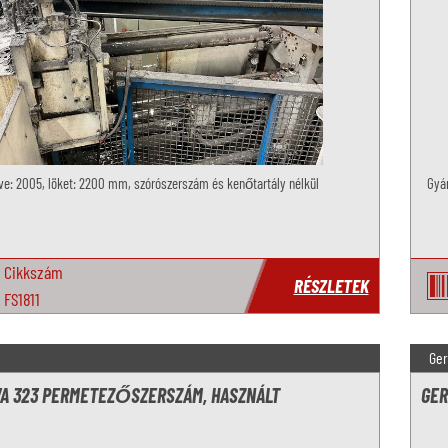
ve: 2005, löket: 2200 mm, szórószerszám és kenőtartály nélkül
Gyár
Cikkszám
RÉSZLETEK
FS1811
Ger
VA 323 PERMETEZŐSZERSZÁM, HASZNÁLT
GER