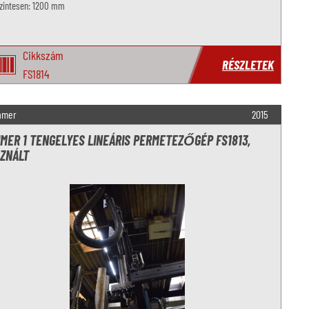
szintesen: 1200 mm
Cikkszám
RÉSZLETEK
FS1814
hmer
2015
MER 1 TENGELYES LINEÁRIS PERMETEZŐGÉP FS1813,
ZNÁLT