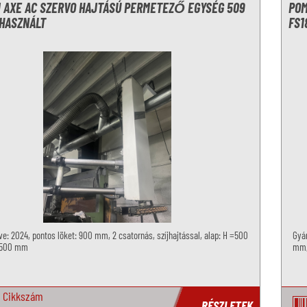
1 AXE AC SZERVO HAJTÁSÚ PERMETEZŐ EGYSÉG 509
POM
 HASZNÁLT
FS1
ve: 2024, pontos löket: 900 mm, 2 csatornás, szíjhajtással, alap: H =500
Gyár
 500 mm
mm,
Cikkszám
RÉSZLETEK