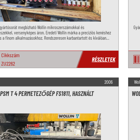
 gyártósorát megbízható Wollin mikroszerszámokkal és
Gyá
észekkel, versenyképes áron. Eredeti Wollin márka a precíziós kenéshez
es a finom alkalmazásokhoz. Rendszeresen karbantartott és kiválóan
llapotban.
Cikkszám
RÉSZLETEK
ZU2262
2006
Wol
 PSM T 4 PERMETEZŐGÉP FS1811, HASZNÁLT
WOL