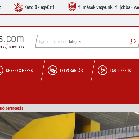
t
Kezdjük együtt!
Mi mások vagyunk. Mi jobbak va
KERESÉS GÉPEK
FELVÁSÁRLÁS
TARTOZÉKOK
elő berendezés