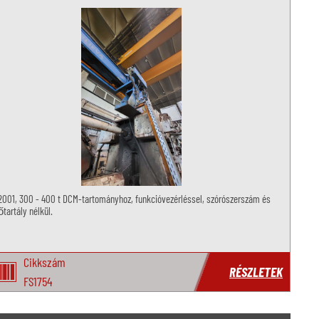
2001, 300 - 400 t DCM-tartományhoz, funkcióvezérléssel, szórószerszám és
tartály nélkül.
Cikkszám
RÉSZLETEK
FS1754