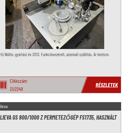
tó Wollin, gyártási év 2013. Funkcióvezérelt, azonnali szállítás. Ár kérésre.
Cikkszám
RÉSZLETEK
ZU2249
lieva
LIEVA GS 800/1000 Z PERMETEZŐGÉP FS1735, HASZNÁLT