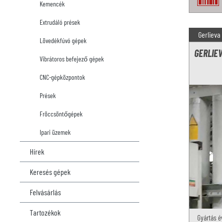
Kemencék
Extrudáló prések
Gerlieva
Lövedékfúvó gépek
GERLIEV
Vibrátoros befejező gépek
CNC-gépközpontok
Prések
Fröccsöntőgépek
Ipari üzemek
Hírek
Keresés gépek
Felvásárlás
Tartozékok
Gyártás é