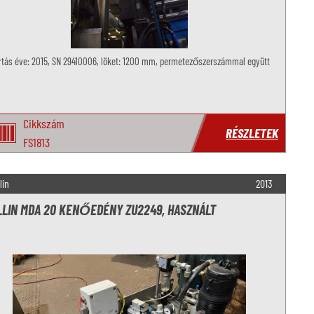
rtás éve: 2015, SN 29410006, löket: 1200 mm, permetezőszerszámmal együtt
Cikkszám
RÉSZLETEK
FS1813
lin
2013
LIN MDA 20 KENŐEDÉNY ZU2249, HASZNÁLT