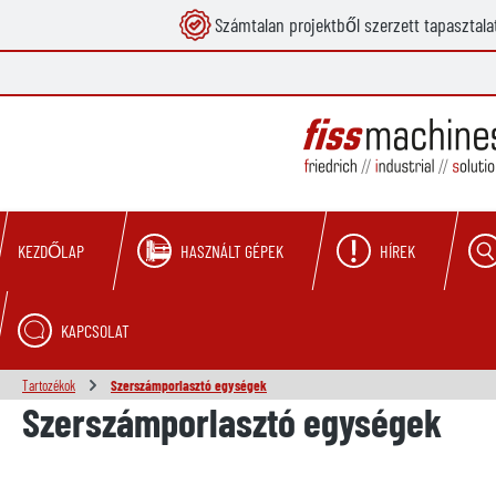
Számtalan projektből szerzett tapasztala
reséshez
Ugrás a fő navigációhoz
HASZNÁLT GÉPEK
HÍREK
KEZDŐLAP
KAPCSOLAT
Tartozékok
Szerszámporlasztó egységek
Szerszámporlasztó egységek