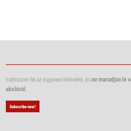
Iratkozzon fel az ingyenes hírlevélre, és
ne maradjon le 
akcióról
.
Subscribe now!