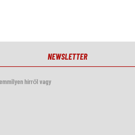
NEWSLETTER
semmilyen hírről vagy