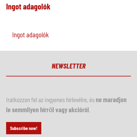
Ingot adagolók
Ingot adagolók
NEWSLETTER
Iratkozzon fel az ingyenes hírlevélre, és
ne maradjon
le semmilyen hírről vagy akcióról
.
Subscribe now!