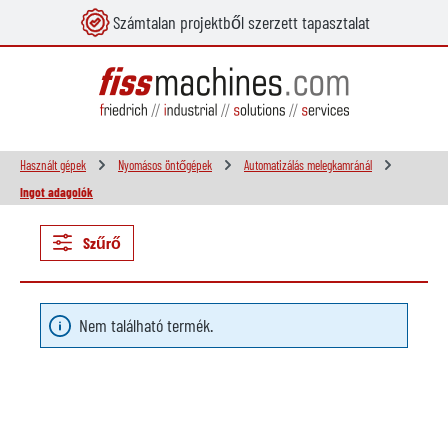
Számtalan projektből szerzett tapasztalat
 tartalomra
Használt gépek
Nyomásos öntőgépek
Automatizálás melegkamránál
Ingot adagolók
Szűrő
Nem található termék.