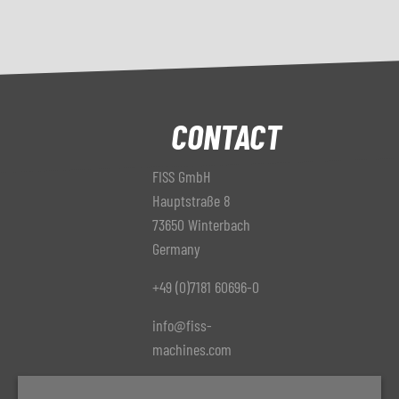
CONTACT
FISS GmbH
Hauptstraße 8
73650 Winterbach
Germany
+49 (0)7181 60696-0
info@fiss-
machines.com