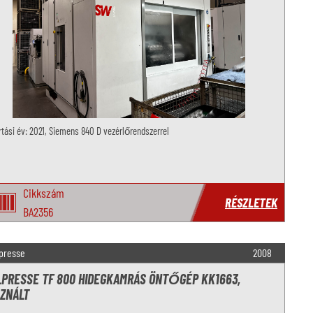
tási év: 2021, Siemens 840 D vezérlőrendszerrel
Cikkszám
RÉSZLETEK
BA2356
lpresse
2008
LPRESSE TF 800 HIDEGKAMRÁS ÖNTŐGÉP KK1663,
ZNÁLT