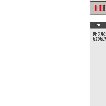
DMG
DMG MO
MEGMUN