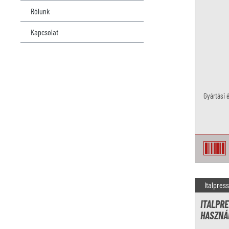
Rólunk
Kapcsolat
Gyártási 
Italpres
ITALPR
HASZNÁ