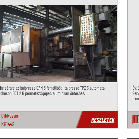
 beleértve az Italpresse CAM 3 fémtöltőt, Italpresse TPZ 3 automata
Év: 
 Acheson FCT 2 B permetezőgépet, alumínium öntéshez.
Serv
tri
Cikkszám
RÉSZLETEK
KK1442