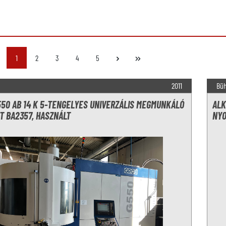
Oldal
Oldal
Oldal
Oldal
Oldal
1
2
3
4
5
2011
Büh
550 AB 14 K 5-TENGELYES UNIVERZÁLIS MEGMUNKÁLÓ
ALK
T BA2357, HASZNÁLT
NYO