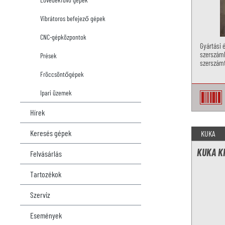
Vibrátoros befejező gépek
CNC-gépközpontok
Gyártási 
szerszámh
Prések
szerszámt
furatmint
Fröccsöntőgépek
Ipari üzemek
Hírek
Keresés gépek
KUKA
KUKA KR
Felvásárlás
Tartozékok
Szerviz
Események