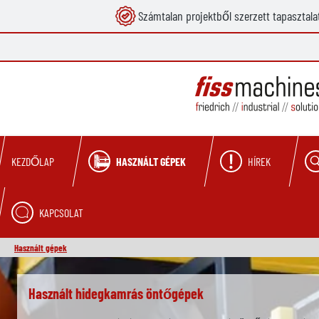
Számtalan projektből szerzett tapasztala
reséshez
Ugrás a fő navigációhoz
HASZNÁLT GÉPEK
HÍREK
KEZDŐLAP
KAPCSOLAT
Használt gépek
Skip slider
Használt hidegkamrás öntőgépek