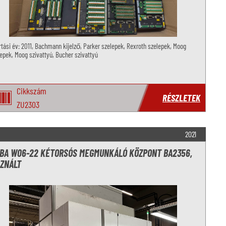
tási év: 2011, Bachmann kijelző, Parker szelepek, Rexroth szelepek, Moog
epek, Moog szivattyú, Bucher szivattyú
Cikkszám
RÉSZLETEK
ZU2303
2021
BA W06-22 KÉTORSÓS MEGMUNKÁLÓ KÖZPONT BA2356,
ZNÁLT