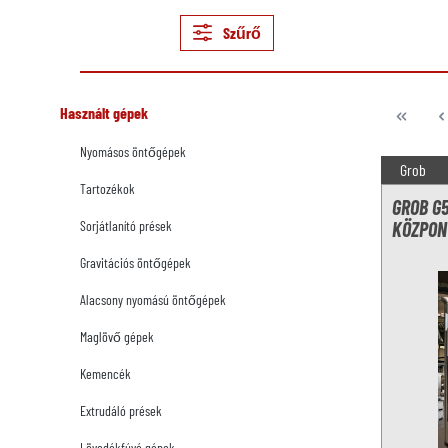
Szűrő
Használt gépek
Nyomásos öntőgépek
Grob
Tartozékok
GROB G
Sorjátlanító prések
KÖZPON
Gravitációs öntőgépek
Alacsony nyomású öntőgépek
Maglövő gépek
Kemencék
Extrudáló prések
Lövedékfúvó gépek