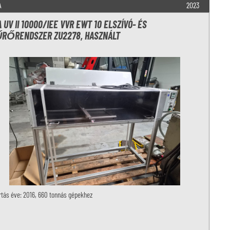
A
2023
 UV II 10000/IEE VVR EWT 10 ELSZÍVÓ- ÉS
RŐRENDSZER ZU2278, HASZNÁLT
tás éve: 2016, 660 tonnás gépekhez