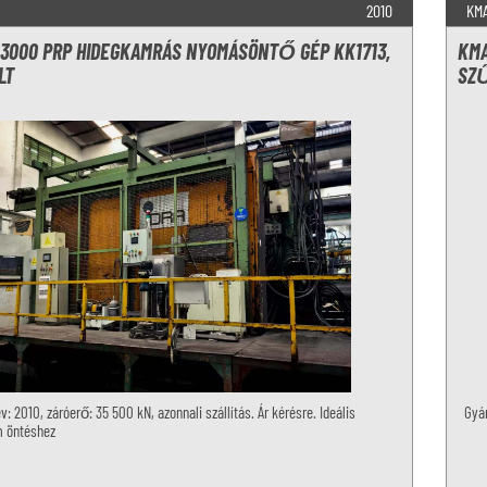
2010
KM
L 3000 PRP HIDEGKAMRÁS NYOMÁSÖNTŐ GÉP KK1713,
KMA
LT
SZŰ
v: 2010, záróerő: 35 500 kN, azonnali szállítás. Ár kérésre. Ideális
Gyár
m öntéshez