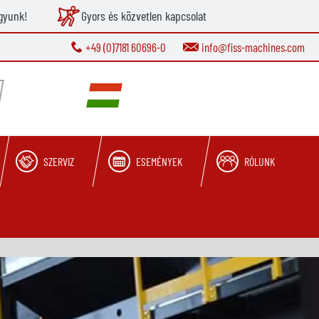
gyunk!
Gyors és közvetlen kapcsolat
+49 (0)7181 60696-0
info@fiss-machines.com
SZERVIZ
ESEMÉNYEK
RÓLUNK