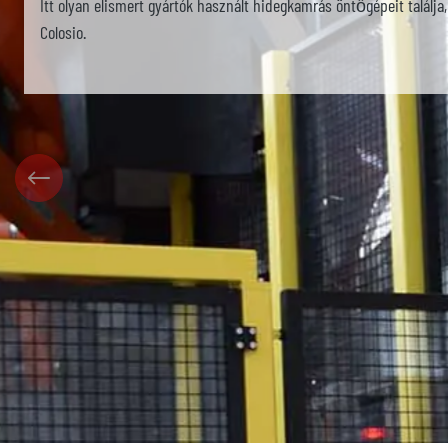
Itt olyan elismert gyártók használt hidegkamrás öntőgépeit találja,
Colosio.