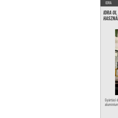
IDRA
IDRA O
HASZNÁ
Gyártási é
alumíniu