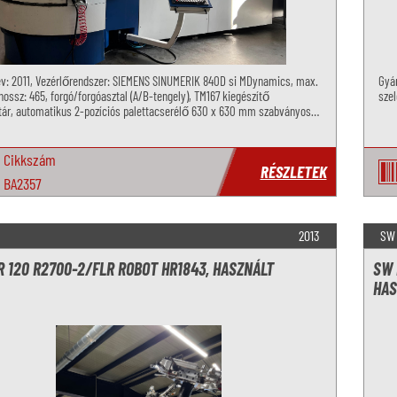
év: 2011, Vezérlőrendszer: SIEMENS SINUMERIK 840D si MDynamics, max.
Gyár
ossz: 465, forgó/forgóasztal (A/B-tengely), TM167 kiegészítő
szel
ár, automatikus 2-pozíciós palettacserélő 630 x 630 mm szabványos
ával
Cikkszám
RÉSZLETEK
BA2357
2013
SW
 120 R2700-2/FLR ROBOT HR1843, HASZNÁLT
SW 
HAS