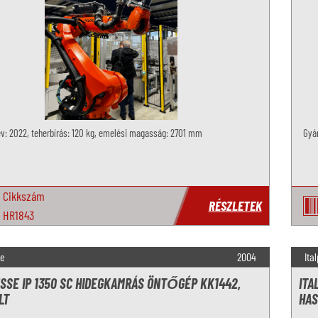
év: 2022, teherbírás: 120 kg, emelési magasság: 2701 mm
Gyár
Cikkszám
RÉSZLETEK
HR1843
se
2004
Ita
ESSE IP 1350 SC HIDEGKAMRÁS ÖNTŐGÉP KK1442,
ITA
LT
HAS