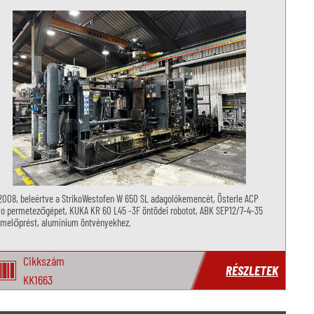
2008, beleértve a StrikoWestofen W 650 SL adagolókemencét, Österle ACP
o permetezőgépet, KUKA KR 60 L45 -3F öntödei robotot, ABK SEP12/7-4-35
mmelőprést, alumínium öntvényekhez.
Cikkszám
RÉSZLETEK
KK1663