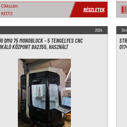
Cikkszám
RÉSZLETEK
KK1713
2024
Str
RI DMU 75 MONOBLOCK – 5 TENGELYES CNC
STR
KÁLÓ KÖZPONT BA2355, HASZNÁLT
O17