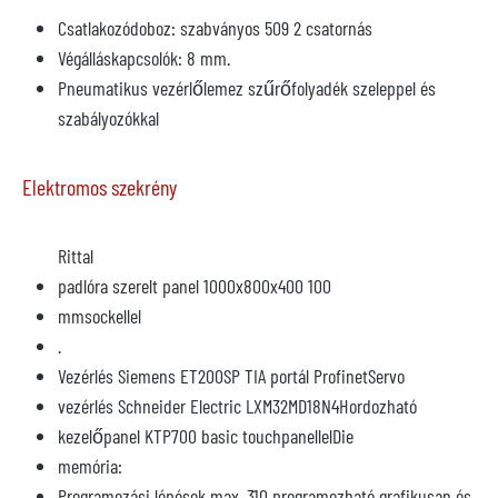
Csatlakozódoboz: szabványos 509 2 csatornás
Végálláskapcsolók: 8 mm.
Pneumatikus vezérlőlemez szűrőfolyadék szeleppel és
szabályozókkal
Elektromos szekrény
Rittal
padlóra szerelt panel 1000x800x400 100
mmsockellel
.
Vezérlés Siemens ET200SP TIA portál ProfinetServo
vezérlés Schneider Electric LXM32MD18N4Hordozható
kezelőpanel KTP700 basic touchpanellelDie
memória:
Programozási lépések max. 310 programozható grafikusan és