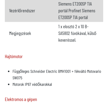
Siemens ET200SP TIA
Vezérlőrendszer
portál Profinet Siemens
ET200SP TIA portál
1 x elosztó 2 x 10 B-
Megjegyzések
SA5802 fúvókával, külső
keveréssel.
Hajtómotor
Függőleges Schneider Electric BMH1001 + fékváltó Motovario
SW075
Motorok IP67 védőkarokkal
Elektromos a gépen