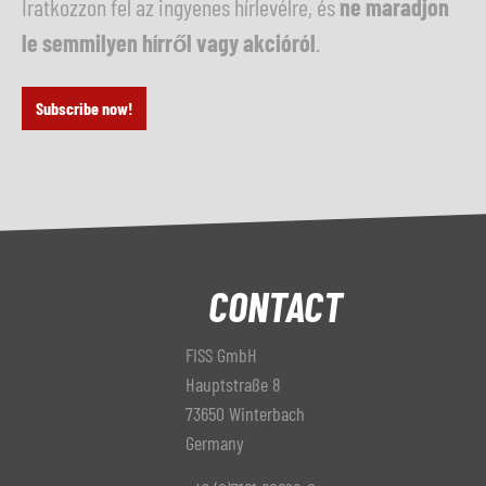
Iratkozzon fel az ingyenes hírlevélre, és
ne maradjon
le semmilyen hírről vagy akcióról
.
Subscribe now!
CONTACT
FISS GmbH
Hauptstraße 8
73650 Winterbach
Germany