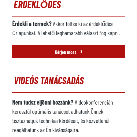
ÉRDEKLŐDÉS
Érdekli a termék?
Akkor töltse ki az érdeklődési
űrlapunkat. A lehető leghamarabb választ fog kapni.
›
Kérjen most
VIDEÓS TANÁCSADÁS
Nem tudsz eljönni hozzánk?
Videokonferencián
keresztül optimális tanácsot adhatunk Önnek,
tisztázhatjuk technikai kérdéseit, és közvetlenül
reagálhatunk az Ön kívánságaira.