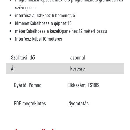
szövegesen
interfész a DCM-hez 6 bemenet, 5
kimenetKábelhossz a géphez 15
méterKábelhossz a kezelőpanelhez 12 méterHosszú
interfész kábel 10 méteres
Szállítási idő
azonnal
Ár
kérésre
Gyártó:
Pomac
Cikkszám:
FS1819
PDF megtekintés
Nyomtatás