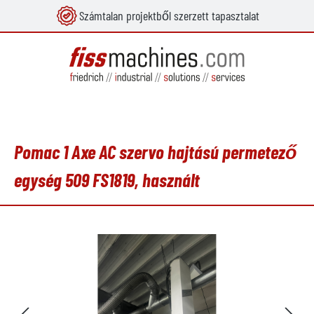
Számtalan projektből szerzett tapasztalat
 tartalomra
Pomac 1 Axe AC szervo hajtású permetező
egység 509 FS1819, használt
Képgaléria kihagyása