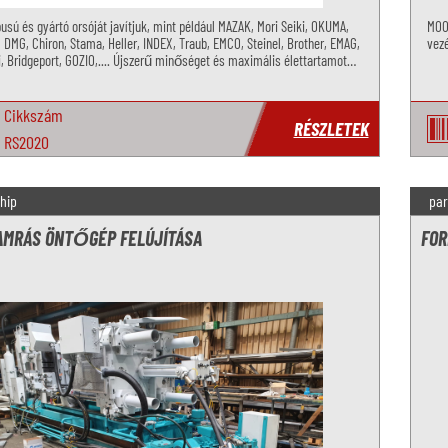
usú és gyártó orsóját javítjuk, mint például MAZAK, Mori Seiki, OKUMA,
MOO
DMG, Chiron, Stama, Heller, INDEX, Traub, EMCO, Steinel, Brother, EMAG,
vezé
i, Bridgeport, GOZIO,.... Újszerű minőséget és maximális élettartamot
Cikkszám
RÉSZLETEK
RS2020
hip
par
AMRÁS ÖNTŐGÉP FELÚJÍTÁSA
FOR