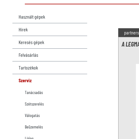
Használt gépek
Hírek
partners
Keresés gépek
A LEGM
Felvásárlás
Tartozékok
Szerviz
Tanácsadás
Szétszerelés
Válogatás
Beüzemelés
Lízing