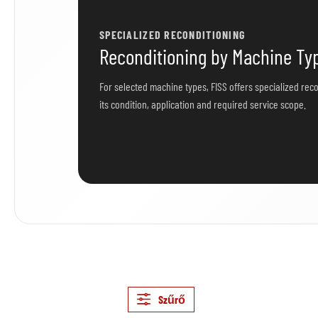
SPECIALIZED RECONDITIONING
Reconditioning by Machine Ty
For selected machine types, FISS offers specialized reco
its condition, application and required service scope.
Szűrő