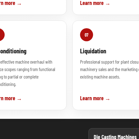
rn more →
Learn more →
07
onditioning
Liquidation
effective machine overhaul with
Professional support for plant closu
ce scopes ranging from functional
machinery sales and the marketing 
ng to partial or complete
existing machine assets.
ditioning.
rn more →
Learn more →
Die Casting Machines