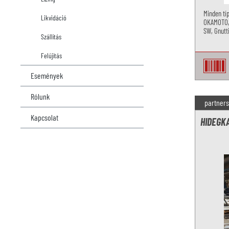
Minden típ
Likvidáció
OKAMOTO, 
SW, Gnutt
Szállítás
kap.
Felújítás
Események
Rólunk
partners
Kapcsolat
HIDEGK