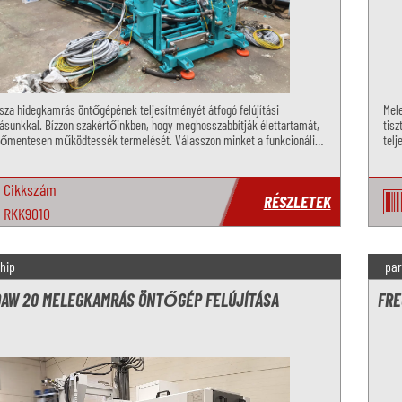
issza hidegkamrás öntőgépének teljesítményét átfogó felújítási
Mele
tásunkkal. Bízzon szakértőinkben, hogy meghosszabbítják élettartamát,
tisz
őmentesen működtessék termelését. Válasszon minket a funkcionális
telj
ez, záróegység felúj
szol
Cikkszám
RÉSZLETEK
RKK9010
hip
par
DAW 20 MELEGKAMRÁS ÖNTŐGÉP FELÚJÍTÁSA
FRE