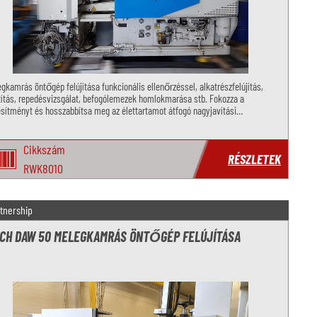
gkamrás öntőgép felújítása funkcionális ellenőrzéssel, alkatrészfelújítás,
títás, repedésvizsgálat, befogólemezek homlokmarása stb. Fokozza a
esítményt és hosszabbítsa meg az élettartamot átfogó nagyjavítási
gáltatásainkkal.
Cikkszám
RÉSZLETEK
RWK8010
tnership
CH DAW 50 MELEGKAMRÁS ÖNTŐGÉP FELÚJÍTÁSA