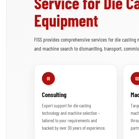
Service for Die 
Equipment
FISS provides comprehensive services for die casting
and machine search to dismantling, transport, commissi
01
02
Consulting
Mac
Expert support for die casting
Targe
technology and machine selection –
mach
tailored to your requirements and
throu
backed by over 30 years of experience.
part