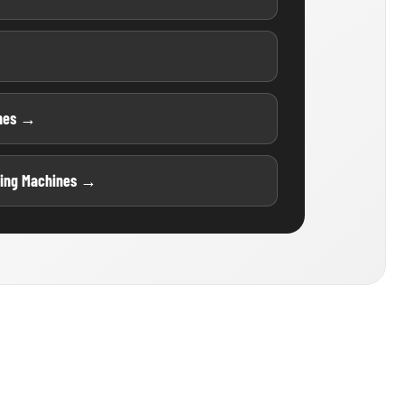
ines →
ting Machines →