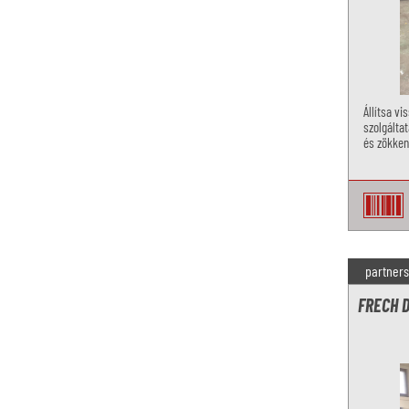
Állítsa v
szolgálta
és zökken
vezérlésh
partners
FRECH 