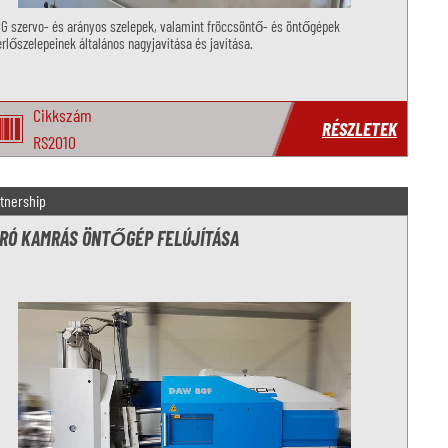
G szervo- és arányos szelepek, valamint fröccsöntő- és öntőgépek
rlőszelepeinek általános nagyjavítása és javítása.
Cikkszám
RÉSZLETEK
RS2010
tnership
RÓ KAMRÁS ÖNTŐGÉP FELÚJÍTÁSA