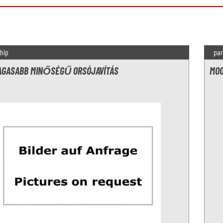
hip
par
AGASABB MINŐSÉGŰ ORSÓJAVÍTÁS
MOO