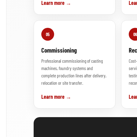
Learn more →
Lea
05
06
Commissioning
Rec
Professional commissioning of casting
Cost-
machines, foundry systems and
servi
complete production lines after delivery,
testi
relocation or site transfer.
recon
Learn more →
Lea