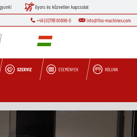
gyunk!
Gyors és közvetlen kapcsolat
+49 (0)7181 60696-0
info@fiss-machines.com
SZERVIZ
ESEMÉNYEK
RÓLUNK