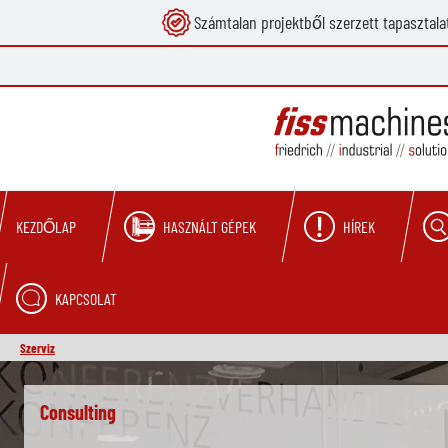
Számtalan projektből szerzett tapasztala
reséshez
Ugrás a fő navigációhoz
HASZNÁLT GÉPEK
HÍREK
KEZDŐLAP
KAPCSOLAT
Szerviz
Skip slider
Consulting