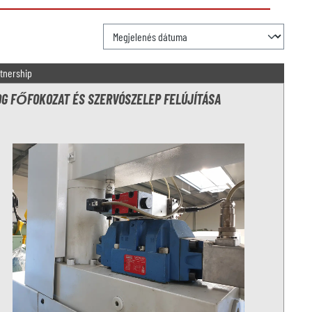
tnership
G FŐFOKOZAT ÉS SZERVÓSZELEP FELÚJÍTÁSA