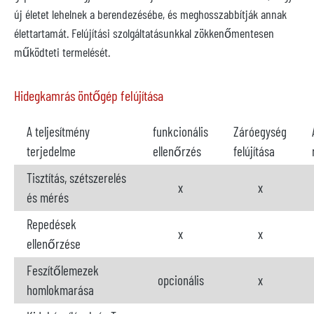
új életet lehelnek a berendezésébe, és meghosszabbítják annak
élettartamát. Felújítási szolgáltatásunkkal zökkenőmentesen
működteti termelését.
Hidegkamrás öntőgép felújítása
A teljesítmény
funkcionális
Záróegység
terjedelme
ellenőrzés
felújítása
Tisztítás, szétszerelés
x
x
és mérés
Repedések
x
x
ellenőrzése
Feszítőlemezek
opcionális
x
homlokmarása