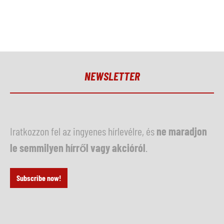
NEWSLETTER
Iratkozzon fel az ingyenes hírlevélre, és
ne maradjon
le semmilyen hírről vagy akcióról
.
Subscribe now!