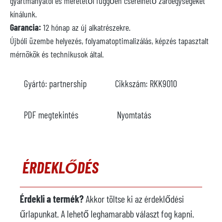
gyártmányától és méretétől függően cserélhető záróegységeket
kínálunk.
Garancia:
12 hónap az új alkatrészekre.
Újbóli üzembe helyezés, folyamatoptimalizálás, képzés tapasztalt
mérnökök és technikusok által.
Gyártó:
partnership
Cikkszám:
RKK9010
PDF megtekintés
Nyomtatás
ÉRDEKLŐDÉS
Érdekli a termék?
Akkor töltse ki az érdeklődési
űrlapunkat. A lehető leghamarabb választ fog kapni.