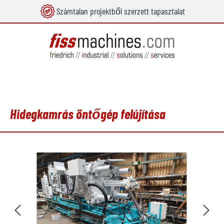
Számtalan projektből szerzett tapasztalat
 tartalomra
Hidegkamrás öntőgép felújítása
Képgaléria kihagyása