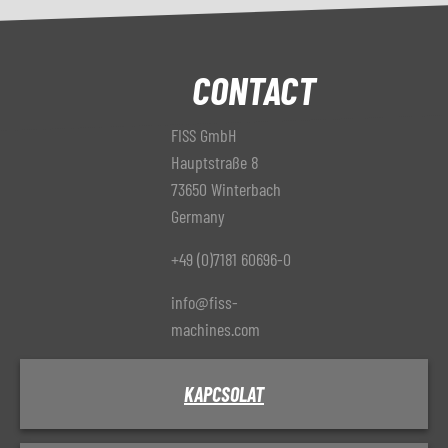
CONTACT
FISS GmbH
Hauptstraße 8
73650 Winterbach
Germany
+49 (0)7181 60696-0
info@fiss-
machines.com
KAPCSOLAT