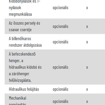
Kidobónyílások és T-
nyílások
opcionális
x
megmunkálása
Az összes persely és
opcionális
x
csavar cseréje
A billenőkaros
opcionális
x
rendszer átdolgozása
A befecskendező
henger, a
hidraulikus kidobó és
opcionális
x
a záróhenger
felülvizsgálata,
Hidraulikus felújítás
opcionális
x
Mechanikai
opcionális
x
nagyjavítás