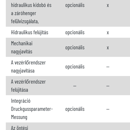
hidraulikus kidobó és
opcionális
x
a záróhenger
felülvizsgálata,
Hidraulikus felújítás
opcionális
x
Mechanikai
opcionális
x
nagyjavítás
A vezérlőrendszer
opcionális
--
nagyjavítása
A vezérlőrendszer
--
--
felújítása
Integráció
Druckgussparameter-
opcionális
--
Messung
Az öntési