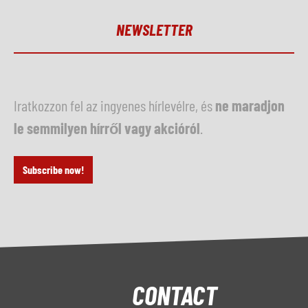
NEWSLETTER
Iratkozzon fel az ingyenes hírlevélre, és
ne maradjon
le semmilyen hírről vagy akcióról
.
Subscribe now!
CONTACT