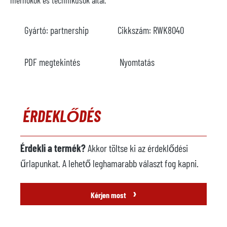
mérnökök és technikusok által.
Gyártó:
partnership
Cikkszám:
RWK8040
PDF megtekintés
Nyomtatás
ÉRDEKLŐDÉS
Érdekli a termék?
Akkor töltse ki az érdeklődési
űrlapunkat. A lehető leghamarabb választ fog kapni.
›
Kérjen most