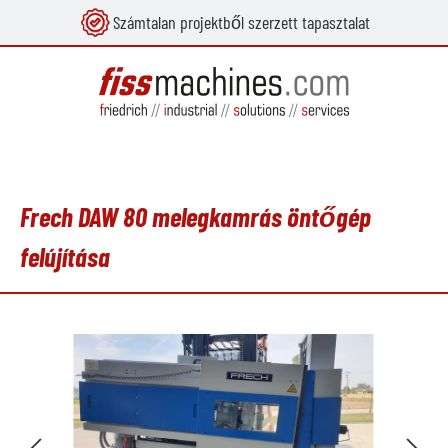
Számtalan projektből szerzett tapasztalat
 tartalomra
Frech DAW 80 melegkamrás öntőgép
felújítása
Képgaléria kihagyása