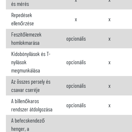
és mérés
Repedések
x
x
ellenőrzése
Feszítőlemezek
opcionális
x
homlokmarása
Kidobónyílások és T-
nyílások
opcionális
x
megmunkálása
Az összes persely és
opcionális
x
csavar cseréje
A billenőkaros
opcionális
x
rendszer átdolgozása
A befecskendező
henger, a