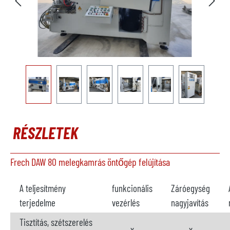
RÉSZLETEK
Frech DAW 80 melegkamrás öntőgép felújítása
A teljesítmény
funkcionális
Záróegység
terjedelme
vezérlés
nagyjavítás
Tisztítás, szétszerelés
x
x