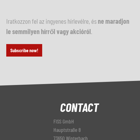
Iratkozzon fel az ingyenes hírlevélre, és
ne maradjon
le semmilyen hírről vagy akcióról
.
Subscribe now!
CONTACT
FISS GmbH
Hauptstraße 8
73650 Winterbach