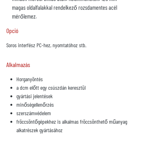
magas oldalfalakkal rendelkező rozsdamentes acél
mérőlemez.
Opció
Soros interfész PC-hez, nyomtatóhoz stb.
Alkalmazás
Horganyöntés
a dcm előtt egy csúszdán keresztül
gyártási jelentések
minőségellenőrzés
szerszámvédelem
fröccsöntőgépekhez is alkalmas fröccsönthető műanyag
alkatrészek gyártásához