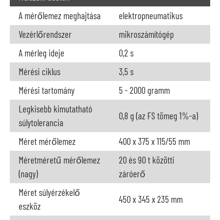
A mérőlemez meghajtása
elektropneumatikus
Vezérlőrendszer
mikroszámítógép
A mérleg ideje
0,2 s
Mérési ciklus
3,5 s
Mérési tartomány
5 - 2000 gramm
Legkisebb kimutatható
0,8 g (az FS tömeg 1%-a)
súlytolerancia
Méret mérőlemez
400 x 375 x 115/55 mm
Méretméretű mérőlemez
20 és 90 t közötti
(nagy)
záróerő
Méret súlyérzékelő
450 x 345 x 235 mm
eszköz