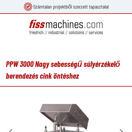
Számtalan projektből szerzett tapasztalat
 tartalomra
PPW 3000 Nagy sebességű súlyérzékelő
berendezés cink öntéshez
Képgaléria kihagyása