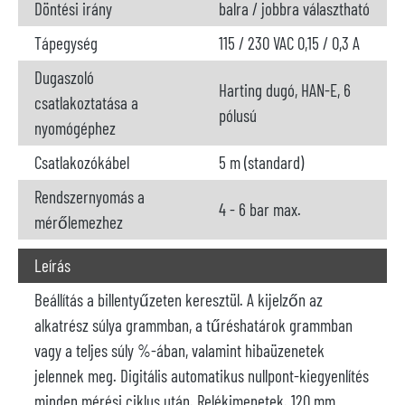
Döntési irány
balra / jobbra választható
Tápegység
115 / 230 VAC 0,15 / 0,3 A
Dugaszoló
Harting dugó, HAN-E, 6
csatlakoztatása a
pólusú
nyomógéphez
Csatlakozókábel
5 m (standard)
Rendszernyomás a
4 - 6 bar max.
mérőlemezhez
Leírás
Beállítás a billentyűzeten keresztül. A kijelzőn az
alkatrész súlya grammban, a tűréshatárok grammban
vagy a teljes súly %-ában, valamint hibaüzenetek
jelennek meg. Digitális automatikus nullpont-kiegyenlítés
minden mérési ciklus után. Relékimenetek. 120 mm