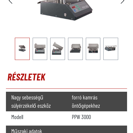
RÉSZLETEK
Nagy sebességű
forró kamrás
súlyérzékelő eszköz
öntőgépekhez
Modell
PPW 3000
Műszaki adatok