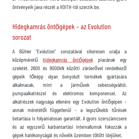
öntvényeik java részét a VOITH-tól szerzik be.
Hidegkamrás öntőgépek – az Evolution
sorozat
A Bühler "Evolution" sorozatával sikeresen uralja a
középméretű
hidegkamrás öntőgépek
piacának egy
szeletét. 2600 és 9000kN közötti záróerővel rendelkező
gépeik főképp olyan bonyolult termékek gyártására
alkalmasak, mint a járművek sebességváltói,
pumpaalkatrészei és elektromos komponensei. Az
alkatrészek nagysága ellenére egy Evolution öntőgépen –
annak méretétől függetlenül – a legszűkebb tűrések
betartása is folyamatosan garantált. A gyors szerszámcsere
és az egyszerű karbantartási intervallumok fokozzák a
gépek hatékonyságát és növelik üzemben töltött idejüket.