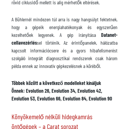
rövid ciklusidő mellett is alig mérhetők eltérések.
A Bühlernél mindezen túl arra is nagy hangsúlyt fektetnek,
hogy a gépeik energiahatékonyak és egyszerűen
kezelhetőek legyenek. A gép irányítása
Datanet-
cellavezérlés
sel történik. Az érintőpanelek, hálózatba
kapcsolt információcsere és a gyors hibafelismerést
szolgáló integrált diagnosztikai rendszerek csak három
példa ennek az innovatív gépkezelésnek a köréből.
Többek között a következő modelleket kínáljuk
Önnek: Evolution 26, Evolution 34, Evolution 42,
Evolution 53, Evolution 66, Evolution 84, Evolution 90
Könyökemelő nélküli hidegkamrás
öntőgépek – a Carat sorozat