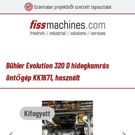
Számtalan projektből szerzett tapasztalat
 tartalomra
Bühler Evolution 320 D hidegkamrás
öntőgép KK1671, használt
Képgaléria kihagyása
Kifogyott