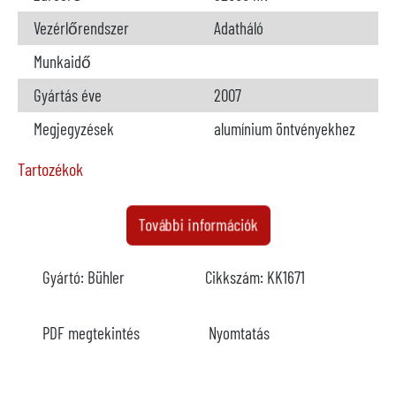
Vezérlőrendszer
Adatháló
Munkaidő
Gyártás éve
2007
Megjegyzések
alumínium öntvényekhez
Tartozékok
Adagoló kemence
nem áll rendelkezésre
További információk
Gyártó
Gyártó:
Bühler
Cikkszám:
KK1671
Modell
Év
PDF megtekintés
Nyomtatás
Fűtés
Megjegyzések