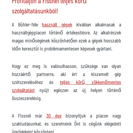
Profitáljon a Fissnél teljes körű
szolgáltatásunkból!
A Bühler-féle
használt gépek
kiválóan alkalmasak a
használtgéppiacon történő értékesítésre. Az alkatrészek
magas minőségének köszönhetően ezek a gépek hosszabb
időn keresztül is problémamentesen képesek gyártani.
Hogy ez meg is valósulhasson, szüksége van olyan
hozzáértő partnerre, aki ért a kiszemelt gép
szétszereléséhez és
teljes körű, zökkenőmentes
szolgáltatást
nyújt egészen az új helyen történő
összeszerelésig.
A Fissnél már
30 éve
bizonyítjuk a piacon nagy
szaktudásunkat, és szeretnénk Önt is cégünk elégedett
ügyfeleként köszönteni.