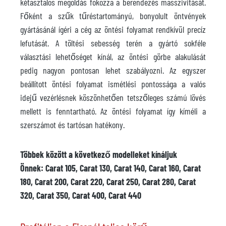
kétasztalos megoldás fokozza a berendezés masszivitását.
Főként a szűk tűréstartományú, bonyolult öntvények
gyártásánál ígéri a cég az öntési folyamat rendkívül precíz
lefutását. A töltési sebesség terén a gyártó sokféle
választási lehetőséget kínál, az öntési görbe alakulását
pedig nagyon pontosan lehet szabályozni. Az egyszer
beállított öntési folyamat ismétlési pontossága a valós
idejű vezérlésnek köszönhetően tetszőleges számú lövés
mellett is fenntartható. Az öntési folyamat így kíméli a
szerszámot és tartósan hatékony.
Többek között a következő modelleket kínáljuk
Önnek: Carat 105, Carat 130, Carat 140, Carat 160, Carat
180, Carat 200, Carat 220, Carat 250, Carat 280, Carat
320, Carat 350, Carat 400, Carat 440