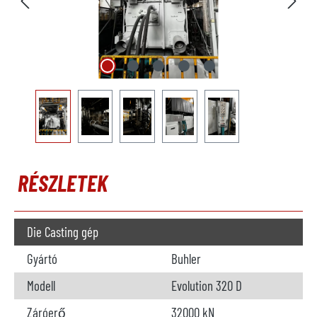
RÉSZLETEK
Die Casting gép
Gyártó
Buhler
Modell
Evolution 320 D
Záróerő
32000 kN