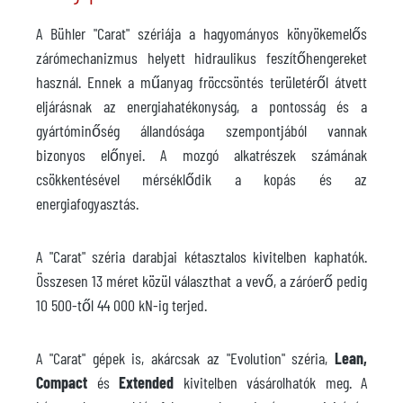
A Bühler "Carat" szériája a hagyományos könyökemelős
zárómechanizmus helyett hidraulikus feszítőhengereket
használ. Ennek a műanyag fröccsöntés területéről átvett
eljárásnak az energiahatékonyság, a pontosság és a
gyártóminőség állandósága szempontjából vannak
bizonyos előnyei. A mozgó alkatrészek számának
csökkentésével mérséklődik a kopás és az
energiafogyasztás.
A "Carat" széria darabjai kétasztalos kivitelben kaphatók.
Összesen 13 méret közül választhat a vevő, a záróerő pedig
10 500-től 44 000 kN-ig terjed.
A "Carat" gépek is, akárcsak az "Evolution" széria,
Lean,
Compact
és
Extended
kivitelben vásárolhatók meg. A