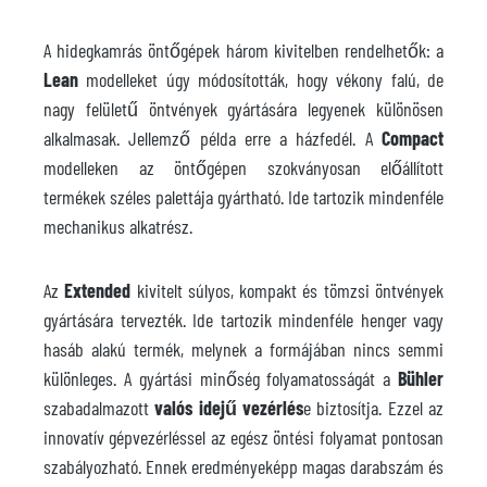
A hidegkamrás öntőgépek három kivitelben rendelhetők: a
Lean
modelleket úgy módosították, hogy vékony falú, de
nagy felületű öntvények gyártására legyenek különösen
alkalmasak. Jellemző példa erre a házfedél. A
Compact
modelleken az öntőgépen szokványosan előállított
termékek széles palettája gyártható. Ide tartozik mindenféle
mechanikus alkatrész.
Az
Extended
kivitelt súlyos, kompakt és tömzsi öntvények
gyártására tervezték. Ide tartozik mindenféle henger vagy
hasáb alakú termék, melynek a formájában nincs semmi
különleges. A gyártási minőség folyamatosságát a
Bühler
szabadalmazott
valós idejű vezérlés
e biztosítja. Ezzel az
innovatív gépvezérléssel az egész öntési folyamat pontosan
szabályozható. Ennek eredményeképp magas darabszám és