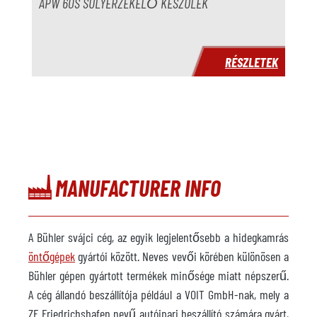
APW 60S SÚLYÉRZÉKELŐ KÉSZÜLÉK
RÉSZLETEK
MANUFACTURER INFO
A Bühler svájci cég, az egyik legjelentősebb a hidegkamrás
öntőgépek
gyártói között. Neves vevői körében különösen a
Bühler gépen gyártott termékek minősége miatt népszerű.
A cég állandó beszállítója például a VOIT GmbH-nak, mely a
ZF Friedrichshafen nevű autóipari beszállító számára gyárt,