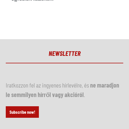
NEWSLETTER
Iratkozzon fel az ingyenes hírlevélre, és
ne maradjon
le semmilyen hírről vagy akcióról
.
Subscribe now!