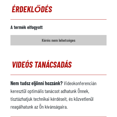
ÉRDEKLŐDÉS
Permetezőgép
elérhető
Gyártó
Wollin
A termék elfogyott
Modell
PSM
Kérés nem lehetséges
Év
2007
Öntödei robot
nem elérhető
VIDEÓS TANÁCSADÁS
Gyártó
Modell
Nem tudsz eljönni hozzánk?
Videokonferencián
Vezérlőrendszer
keresztül optimális tanácsot adhatunk Önnek,
Kezelési kapacitás
tisztázhatjuk technikai kérdéseit, és közvetlenül
Hatótávolság
reagálhatunk az Ön kívánságaira.
Év