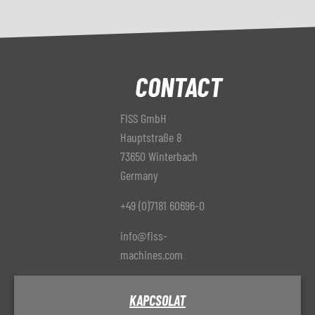
CONTACT
FISS GmbH
Hauptstraße 8
73650 Winterbach
Germany
+49 (0)7181 60696-0
info@fiss-
machines.com
KAPCSOLAT