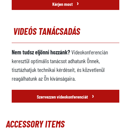
›
Kérjen most
VIDEÓS TANÁCSADÁS
Nem tudsz eljönni hozzánk?
Videokonferencián
keresztül optimális tanácsot adhatunk Önnek,
tisztázhatjuk technikai kérdéseit, és közvetlenül
reagálhatunk az Ön kívánságaira.
›
Szervezzen videokonferenciát
ACCESSORY ITEMS