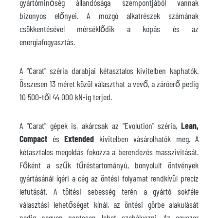
gyártóminőség állandósága szempontjából vannak
bizonyos előnyei. A mozgó alkatrészek számának
csökkentésével mérséklődik a kopás és az
energiafogyasztás.
A "Carat" széria darabjai kétasztalos kivitelben kaphatók.
Összesen 13 méret közül választhat a vevő, a záróerő pedig
10 500-től 44 000 kN-ig terjed.
A "Carat" gépek is, akárcsak az "Evolution" széria,
Lean,
Compact
és
Extended
kivitelben vásárolhatók meg. A
kétasztalos megoldás fokozza a berendezés masszivitását.
Főként a szűk tűréstartományú, bonyolult öntvények
gyártásánál ígéri a cég az öntési folyamat rendkívül precíz
lefutását. A töltési sebesség terén a gyártó sokféle
választási lehetőséget kínál, az öntési görbe alakulását
pedig nagyon pontosan lehet szabályozni. Az egyszer