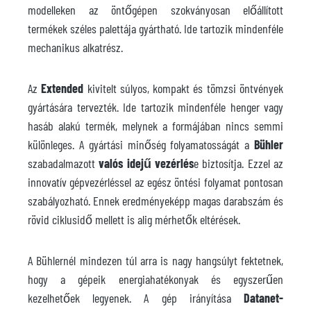
modelleken az öntőgépen szokványosan előállított
termékek széles palettája gyártható. Ide tartozik mindenféle
mechanikus alkatrész.
Az
Extended
kivitelt súlyos, kompakt és tömzsi öntvények
gyártására tervezték. Ide tartozik mindenféle henger vagy
hasáb alakú termék, melynek a formájában nincs semmi
különleges. A gyártási minőség folyamatosságát a
Bühler
szabadalmazott
valós idejű vezérlés
e biztosítja. Ezzel az
innovatív gépvezérléssel az egész öntési folyamat pontosan
szabályozható. Ennek eredményeképp magas darabszám és
rövid ciklusidő mellett is alig mérhetők eltérések.
A Bühlernél mindezen túl arra is nagy hangsúlyt fektetnek,
hogy a gépeik energiahatékonyak és egyszerűen
kezelhetőek legyenek. A gép irányítása
Datanet-