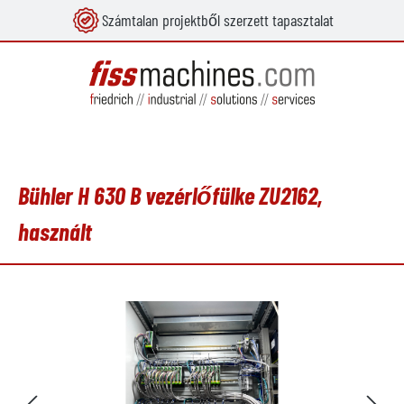
Számtalan projektből szerzett tapasztalat
 tartalomra
Bühler H 630 B vezérlőfülke ZU2162,
használt
Képgaléria kihagyása