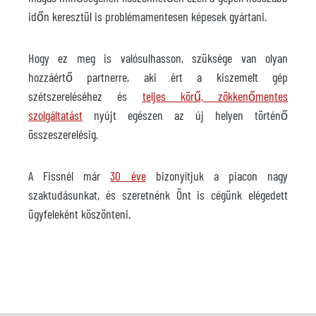
időn keresztül is problémamentesen képesek gyártani.
Hogy ez meg is valósulhasson, szüksége van olyan
hozzáértő partnerre, aki ért a kiszemelt gép
szétszereléséhez és
teljes körű, zökkenőmentes
szolgáltatást
nyújt egészen az új helyen történő
összeszerelésig.
A Fissnél már
30 éve
bizonyítjuk a piacon nagy
szaktudásunkat, és szeretnénk Önt is cégünk elégedett
ügyfeleként köszönteni.