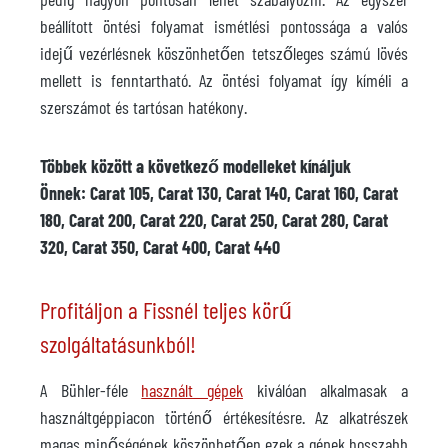
beállított öntési folyamat ismétlési pontossága a valós
idejű vezérlésnek köszönhetően tetszőleges számú lövés
mellett is fenntartható. Az öntési folyamat így kíméli a
szerszámot és tartósan hatékony.
Többek között a következő modelleket kínáljuk
Önnek: Carat 105, Carat 130, Carat 140, Carat 160, Carat
180, Carat 200, Carat 220, Carat 250, Carat 280, Carat
320, Carat 350, Carat 400, Carat 440
Profitáljon a Fissnél teljes körű
szolgáltatásunkból!
A Bühler-féle
használt gépek
kiválóan alkalmasak a
használtgéppiacon történő értékesítésre. Az alkatrészek
magas minőségének köszönhetően ezek a gépek hosszabb