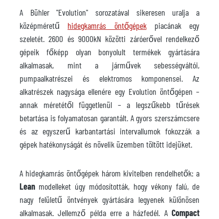
A Bühler "Evolution" sorozatával sikeresen uralja a
középméretű
hidegkamrás öntőgépek
piacának egy
szeletét. 2600 és 9000kN közötti záróerővel rendelkező
gépeik főképp olyan bonyolult termékek gyártására
alkalmasak, mint a járművek sebességváltói,
pumpaalkatrészei és elektromos komponensei. Az
alkatrészek nagysága ellenére egy Evolution öntőgépen –
annak méretétől függetlenül – a legszűkebb tűrések
betartása is folyamatosan garantált. A gyors szerszámcsere
és az egyszerű karbantartási intervallumok fokozzák a
gépek hatékonyságát és növelik üzemben töltött idejüket.
A hidegkamrás öntőgépek három kivitelben rendelhetők: a
Lean
modelleket úgy módosították, hogy vékony falú, de
nagy felületű öntvények gyártására legyenek különösen
alkalmasak. Jellemző példa erre a házfedél. A
Compact