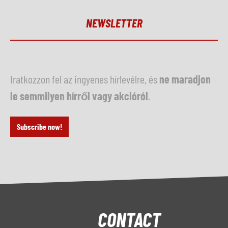
NEWSLETTER
Iratkozzon fel az ingyenes hírlevélre, és
ne maradjon
le semmilyen hírről vagy akcióról
.
Subscribe now!
CONTACT