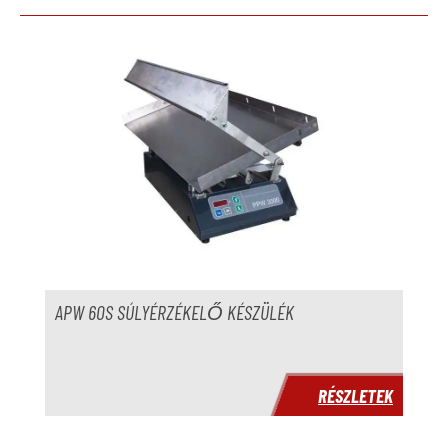
Termékgaléria kihagyása
APW 60S SÚLYÉRZÉKELŐ KÉSZÜLÉK
RÉSZLETEK