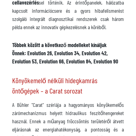
cellavezérlés
sel történik. Az érintőpanelek, hálózatba
kapcsolt információcsere és a gyors hibafelismerést
szolgáló integrált diagnosztikai rendszerek csak három
példa ennek az innovatív gépkezelésnek a köréből.
Többek között a következő modelleket kínáljuk
Önnek: Evolution 26, Evolution 34, Evolution 42,
Evolution 53, Evolution 66, Evolution 84, Evolution 90
Könyökemelő nélküli hidegkamrás
öntőgépek – a Carat sorozat
A Bühler "Carat" szériája a hagyományos könyökemelős
zárómechanizmus helyett hidraulikus feszítőhengereket
használ. Ennek a műanyag fröccsöntés területéről átvett
eljárásnak az energiahatékonyság, a pontosság és a