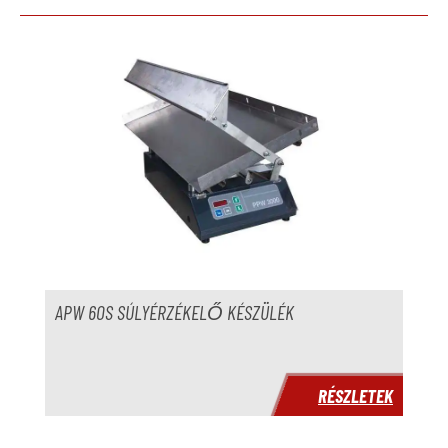
Termékgaléria kihagyása
APW 60S SÚLYÉRZÉKELŐ KÉSZÜLÉK
RÉSZLETEK