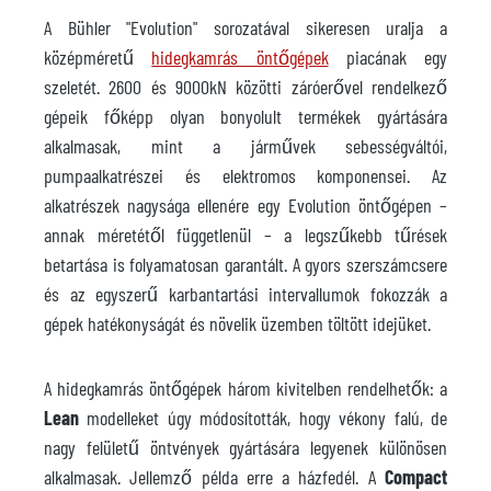
A Bühler "Evolution" sorozatával sikeresen uralja a
középméretű
hidegkamrás öntőgépek
piacának egy
szeletét. 2600 és 9000kN közötti záróerővel rendelkező
gépeik főképp olyan bonyolult termékek gyártására
alkalmasak, mint a járművek sebességváltói,
pumpaalkatrészei és elektromos komponensei. Az
alkatrészek nagysága ellenére egy Evolution öntőgépen –
annak méretétől függetlenül – a legszűkebb tűrések
betartása is folyamatosan garantált. A gyors szerszámcsere
és az egyszerű karbantartási intervallumok fokozzák a
gépek hatékonyságát és növelik üzemben töltött idejüket.
A hidegkamrás öntőgépek három kivitelben rendelhetők: a
Lean
modelleket úgy módosították, hogy vékony falú, de
nagy felületű öntvények gyártására legyenek különösen
alkalmasak. Jellemző példa erre a házfedél. A
Compact