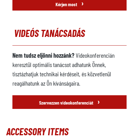
›
Kérjen most
VIDEÓS TANÁCSADÁS
Nem tudsz eljönni hozzánk?
Videokonferencián
keresztül optimális tanácsot adhatunk Önnek,
tisztázhatjuk technikai kérdéseit, és közvetlenül
reagálhatunk az Ön kívánságaira.
›
Szervezzen videokonferenciát
ACCESSORY ITEMS