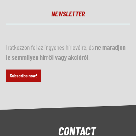
NEWSLETTER
Iratkozzon fel az ingyenes hírlevélre, és
ne maradjon
le semmilyen hírről vagy akcióról
.
Subscribe now!
CONTACT