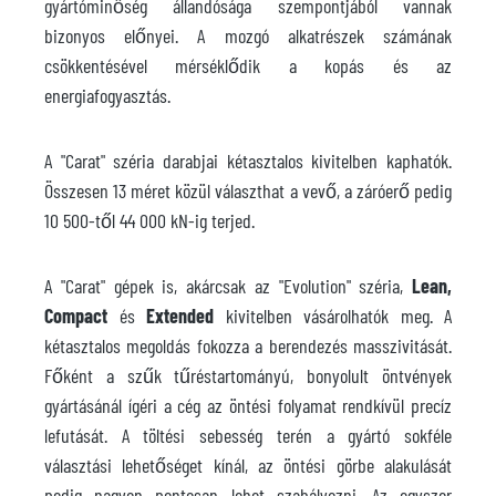
gyártóminőség állandósága szempontjából vannak
bizonyos előnyei. A mozgó alkatrészek számának
csökkentésével mérséklődik a kopás és az
energiafogyasztás.
A "Carat" széria darabjai kétasztalos kivitelben kaphatók.
Összesen 13 méret közül választhat a vevő, a záróerő pedig
10 500-től 44 000 kN-ig terjed.
A "Carat" gépek is, akárcsak az "Evolution" széria,
Lean,
Compact
és
Extended
kivitelben vásárolhatók meg. A
kétasztalos megoldás fokozza a berendezés masszivitását.
Főként a szűk tűréstartományú, bonyolult öntvények
gyártásánál ígéri a cég az öntési folyamat rendkívül precíz
lefutását. A töltési sebesség terén a gyártó sokféle
választási lehetőséget kínál, az öntési görbe alakulását
pedig nagyon pontosan lehet szabályozni. Az egyszer