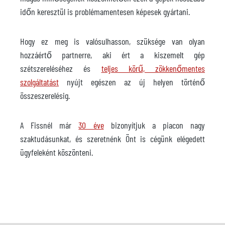
időn keresztül is problémamentesen képesek gyártani.
Hogy ez meg is valósulhasson, szüksége van olyan
hozzáértő partnerre, aki ért a kiszemelt gép
szétszereléséhez és
teljes körű, zökkenőmentes
szolgáltatást
nyújt egészen az új helyen történő
összeszerelésig.
A Fissnél már
30 éve
bizonyítjuk a piacon nagy
szaktudásunkat, és szeretnénk Önt is cégünk elégedett
ügyfeleként köszönteni.