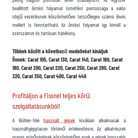
beállított öntési folyamat ismétlési pontossága a valós
idejű vezérlésnek köszönhetően tetszőleges számú lövés
mellett is fenntartható. Az öntési folyamat így kíméli a
szerszámot és tartósan hatékony.
Többek között a következő modelleket kínáljuk
Önnek: Carat 105, Carat 130, Carat 140, Carat 160, Carat
180, Carat 200, Carat 220, Carat 250, Carat 280, Carat
320, Carat 350, Carat 400, Carat 440
Profitáljon a Fissnél teljes körű
szolgáltatásunkból!
A Bühler-féle
használt gépek
kiválóan alkalmasak a
használtgéppiacon történő értékesítésre. Az alkatrészek
magas minőségének köszönhetően ezek a gépek hosszabb