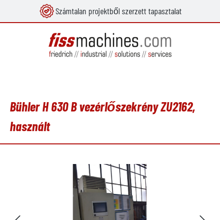
Számtalan projektből szerzett tapasztalat
 tartalomra
Bühler H 630 B vezérlőszekrény ZU2162,
használt
Képgaléria kihagyása