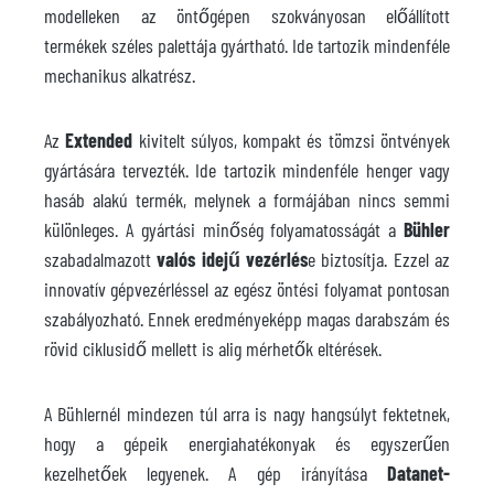
modelleken az öntőgépen szokványosan előállított
termékek széles palettája gyártható. Ide tartozik mindenféle
mechanikus alkatrész.
Az
Extended
kivitelt súlyos, kompakt és tömzsi öntvények
gyártására tervezték. Ide tartozik mindenféle henger vagy
hasáb alakú termék, melynek a formájában nincs semmi
különleges. A gyártási minőség folyamatosságát a
Bühler
szabadalmazott
valós idejű vezérlés
e biztosítja. Ezzel az
innovatív gépvezérléssel az egész öntési folyamat pontosan
szabályozható. Ennek eredményeképp magas darabszám és
rövid ciklusidő mellett is alig mérhetők eltérések.
A Bühlernél mindezen túl arra is nagy hangsúlyt fektetnek,
hogy a gépeik energiahatékonyak és egyszerűen
kezelhetőek legyenek. A gép irányítása
Datanet-