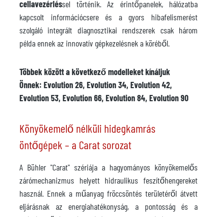
cellavezérlés
sel történik. Az érintőpanelek, hálózatba
kapcsolt információcsere és a gyors hibafelismerést
szolgáló integrált diagnosztikai rendszerek csak három
példa ennek az innovatív gépkezelésnek a köréből.
Többek között a következő modelleket kínáljuk
Önnek: Evolution 26, Evolution 34, Evolution 42,
Evolution 53, Evolution 66, Evolution 84, Evolution 90
Könyökemelő nélküli hidegkamrás
öntőgépek – a Carat sorozat
A Bühler "Carat" szériája a hagyományos könyökemelős
zárómechanizmus helyett hidraulikus feszítőhengereket
használ. Ennek a műanyag fröccsöntés területéről átvett
eljárásnak az energiahatékonyság, a pontosság és a