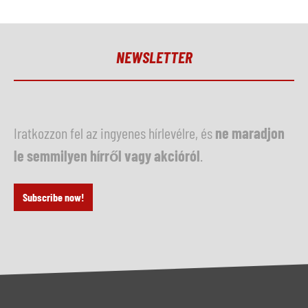
NEWSLETTER
Iratkozzon fel az ingyenes hírlevélre, és
ne maradjon
le semmilyen hírről vagy akcióról
.
Subscribe now!