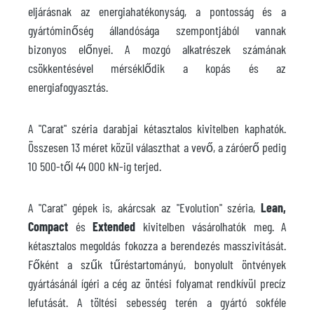
eljárásnak az energiahatékonyság, a pontosság és a
gyártóminőség állandósága szempontjából vannak
bizonyos előnyei. A mozgó alkatrészek számának
csökkentésével mérséklődik a kopás és az
energiafogyasztás.
A "Carat" széria darabjai kétasztalos kivitelben kaphatók.
Összesen 13 méret közül választhat a vevő, a záróerő pedig
10 500-től 44 000 kN-ig terjed.
A "Carat" gépek is, akárcsak az "Evolution" széria,
Lean,
Compact
és
Extended
kivitelben vásárolhatók meg. A
kétasztalos megoldás fokozza a berendezés masszivitását.
Főként a szűk tűréstartományú, bonyolult öntvények
gyártásánál ígéri a cég az öntési folyamat rendkívül precíz
lefutását. A töltési sebesség terén a gyártó sokféle