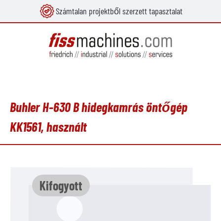
Számtalan projektből szerzett tapasztalat
 tartalomra
Buhler H-630 B hidegkamrás öntőgép
KK1561, használt
Képgaléria kihagyása
Kifogyott