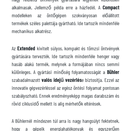
alkalmasak. Jellemző példa erre a házfedél. A
Compact
modelleken az öntőgépen szokványosan előállított
termékek széles palettája gyártható. Ide tartozik mindenféle
mechanikus alkatrész.
Az
Extended
kivitelt súlyos, kompakt és tömzsi öntvények
gyártására tervezték. Ide tartozik mindenféle henger vagy
hasáb alakú termék, melynek a formájában nincs semmi
különleges. A gyártási minőség folyamatosságát a
Bühler
szabadalmazott
valós idejű vezérlés
e biztosítja. Ezzel az
innovatív gépvezérléssel az egész öntési folyamat pontosan
szabályozható. Ennek eredményeképp magas darabszám és
rövid ciklusidő mellett is alig mérhetők eltérések.
A Bühlernél mindezen túl arra is nagy hangsúlyt fektetnek,
hogy a gépeik energiahatékonyak és egyszerűen