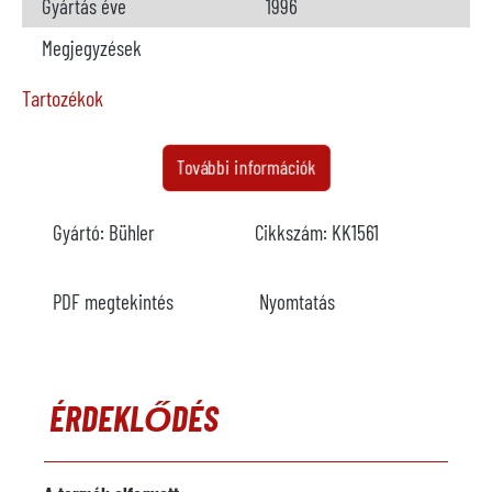
Gyártás éve
1996
Megjegyzések
Tartozékok
Kemence
nem kapható
További információk
Gyártó
Gyártó:
Bühler
Cikkszám:
KK1561
Modell
Év
PDF megtekintés
Nyomtatás
Fűtés
Megjegyzések
ÉRDEKLŐDÉS
Páraelszívó egység
nem áll rendelkezésre
Gyártó