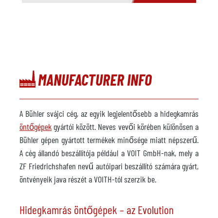
MANUFACTURER INFO
A Bühler svájci cég, az egyik legjelentősebb a hidegkamrás
öntőgépek
gyártói között. Neves vevői körében különösen a
Bühler gépen gyártott termékek minősége miatt népszerű.
A cég állandó beszállítója például a VOIT GmbH-nak, mely a
ZF Friedrichshafen nevű autóipari beszállító számára gyárt,
öntvényeik java részét a VOITH-tól szerzik be.
Hidegkamrás öntőgépek – az Evolution