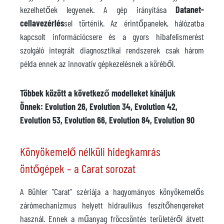
kezelhetőek legyenek. A gép irányítása
Datanet-
cellavezérlés
sel történik. Az érintőpanelek, hálózatba
kapcsolt információcsere és a gyors hibafelismerést
szolgáló integrált diagnosztikai rendszerek csak három
példa ennek az innovatív gépkezelésnek a köréből.
Többek között a következő modelleket kínáljuk
Önnek: Evolution 26, Evolution 34, Evolution 42,
Evolution 53, Evolution 66, Evolution 84, Evolution 90
Könyökemelő nélküli hidegkamrás
öntőgépek – a Carat sorozat
A Bühler "Carat" szériája a hagyományos könyökemelős
zárómechanizmus helyett hidraulikus feszítőhengereket
használ. Ennek a műanyag fröccsöntés területéről átvett