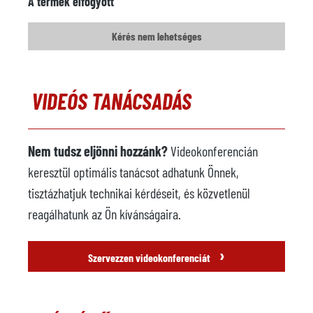
A termék elfogyott
Modell
Kérés nem lehetséges
Év
Permetezőgép
nem áll rendelkezésre
VIDEÓS TANÁCSADÁS
Gyártó
Modell
Nem tudsz eljönni hozzánk?
Videokonferencián
Év
keresztül optimális tanácsot adhatunk Önnek,
Öntödei robot
nem áll rendelkezésre
tisztázhatjuk technikai kérdéseit, és közvetlenül
Gyártó
reagálhatunk az Ön kívánságaira.
Modell
›
Szervezzen videokonferenciát
Vezérlőrendszer
Év