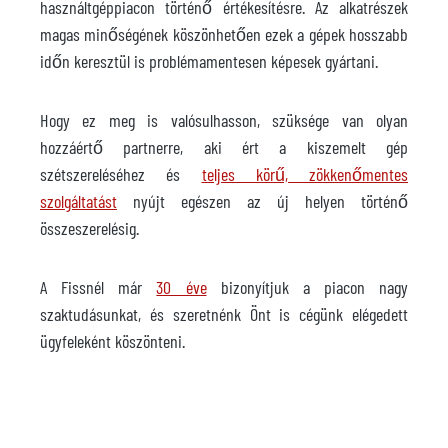
használtgéppiacon történő értékesítésre. Az alkatrészek
magas minőségének köszönhetően ezek a gépek hosszabb
időn keresztül is problémamentesen képesek gyártani.
Hogy ez meg is valósulhasson, szüksége van olyan
hozzáértő partnerre, aki ért a kiszemelt gép
szétszereléséhez és
teljes körű, zökkenőmentes
szolgáltatást
nyújt egészen az új helyen történő
összeszerelésig.
A Fissnél már
30 éve
bizonyítjuk a piacon nagy
szaktudásunkat, és szeretnénk Önt is cégünk elégedett
ügyfeleként köszönteni.