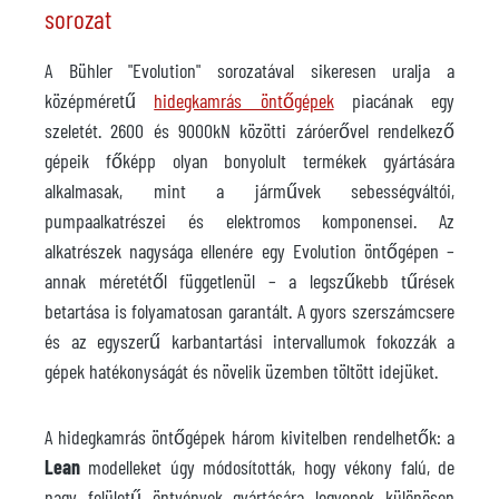
sorozat
A Bühler "Evolution" sorozatával sikeresen uralja a
középméretű
hidegkamrás öntőgépek
piacának egy
szeletét. 2600 és 9000kN közötti záróerővel rendelkező
gépeik főképp olyan bonyolult termékek gyártására
alkalmasak, mint a járművek sebességváltói,
pumpaalkatrészei és elektromos komponensei. Az
alkatrészek nagysága ellenére egy Evolution öntőgépen –
annak méretétől függetlenül – a legszűkebb tűrések
betartása is folyamatosan garantált. A gyors szerszámcsere
és az egyszerű karbantartási intervallumok fokozzák a
gépek hatékonyságát és növelik üzemben töltött idejüket.
A hidegkamrás öntőgépek három kivitelben rendelhetők: a
Lean
modelleket úgy módosították, hogy vékony falú, de
nagy felületű öntvények gyártására legyenek különösen