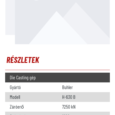
RÉSZLETEK
Die Casting gép
Gyártó
Buhler
Modell
H-630 B
Záróerő
7250 kN