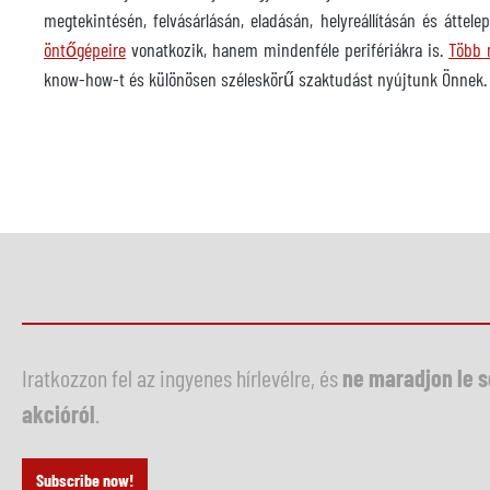
megtekintésén, felvásárlásán, eladásán, helyreállításán és áttel
öntőgépeire
vonatkozik, hanem mindenféle perifériákra is.
Több 
know-how-t és különösen széleskörű szaktudást nyújtunk Önnek
Iratkozzon fel az ingyenes hírlevélre, és
ne maradjon le 
akcióról
.
Subscribe now!