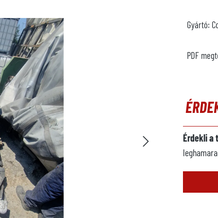
Gyártó:
C
PDF megt
ÉRDE
Érdekli a
leghamarab