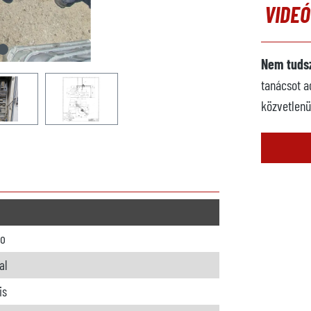
VIDE
Nem tudsz
tanácsot a
közvetlenü
io
al
is