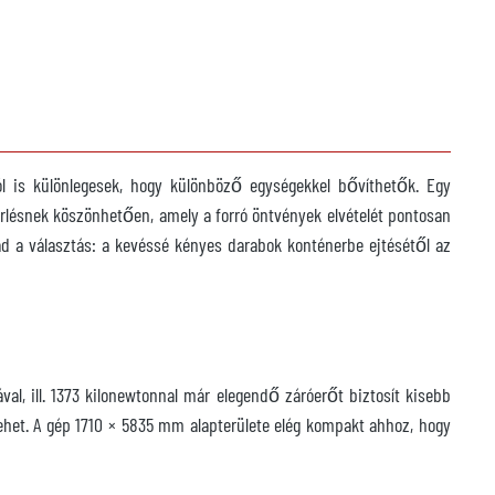
tól is különlegesek, hogy különböző egységekkel bővíthetők. Egy
érlésnek köszönhetően, amely a forró öntvények elvételét pontosan
ad a választás: a kevéssé kényes darabok konténerbe ejtésétől az
al, ill. 1373 kilonewtonnal már elegendő záróerőt biztosít kisebb
het. A gép 1710 × 5835 mm alapterülete elég kompakt ahhoz, hogy