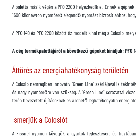
A paletta másik végén a PFO 2200 helyezkedik el. Ennek a gépnek 
1600 kilonewton nyomóerő elegendő nyomást biztosít ahhoz, hogy
A PFO 140 és PFO 2200 között tíz modellt kínál még a Colosio, me
A cég termékpalettájáról a következő gépeket kínáljuk: PFO 1
Áttörés az energiahatékonyság területén
A Colosio nemrégiben innovatív "Green Line" szériájával is teki
és nagy nyomóerőre van szükség. A "Green Line" sorozattal viszo
terén bevezetett újításoknak és a lehető leghatékonyabb energia
Ismerjük a Colosiót
A Fissnél nyomon követjük a gyártók fejlesztéseit és tisztában