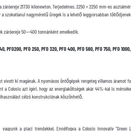
a záróereje 21730 kilonewton. Terjedelmes, 2250 × 2250 mm-es asztalmér
 a szokatlanul nagyméretű üregek is a lehető leggyorsabban töltődjenek
lyek záróereje 50¬–400 tonnánként emelkedik.
40, PFO200, PFO 250, PFO 320, PFO 400, PFO 560, PFO 750, PFO 1000,
ntélyt vívott ki magának. A nyomásos öntőgépek rengeteg villamos áramo
nt a Colosio azt ígéri, hogy az energiaköltségek akár 44%-kal is mérsé
felhasználást célzó konstrukciónak köszönhető.
 vagyunk a piaci trendekkel. Ennélfogva a Colosio innovatív "Green Li