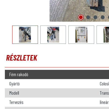
RÉSZLETEK
Fém rakodó
Gyártó
Colos
Modell
Trans
Tervezés
lineár