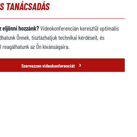
ÓS TANÁCSADÁS
 eljönni hozzánk?
Videokonferencián keresztül optimális
dhatunk Önnek, tisztázhatjuk technikai kérdéseit, és
l reagálhatunk az Ön kívánságaira.
›
Szervezzen videokonferenciát