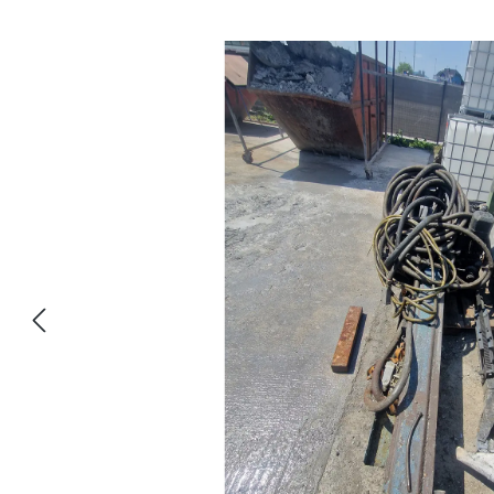
Képgaléria kihagyása