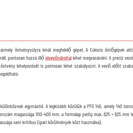
 bármely öntvénysúlyra kínál megfelelő gépet. A Colosio öntőgépek at
rált, pontosan hozzá illő
elvevőrobottal
lehet megvásárolni. A precíz vez
öntvény lehelyezését is pontosan lehet szabályozni. A vevő előtt szab
megoldható.
különböznek egymástól. A legkisebb közülük a PFO 140, amely 140 tonnáv
 szerszám magassága 100–400 mm, a formalap pedig max. 625 × 625 mm le
ssága sem kritikus (ipari körülmények közt használva).