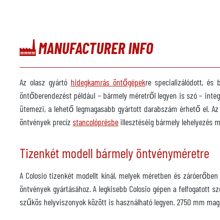
MANUFACTURER INFO
Az olasz gyártó
hidegkamrás öntőgépek
re specializálódott, és
öntőberendezést például – bármely méretről legyen is szó – integ
ütemezi, a lehető legmagasabb gyártott darabszám érhető el. Az 
öntvények precíz
stancolóprésbe
illesztéséig bármely lehelyezés 
Tizenkét modell bármely öntvényméretre
A Colosio tizenkét modellt kínál, melyek méretben és záróerőben 
öntvények gyártásához. A legkisebb Colosio gépen a felfogatott
szűkös helyviszonyok között is használható legyen. 2750 mm maga