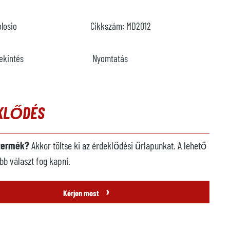
olosio
Cikkszám:
MD2012
ekintés
Nyomtatás
KLŐDÉS
 termék?
Akkor töltse ki az érdeklődési űrlapunkat. A lehető
b választ fog kapni.
›
Kérjen most