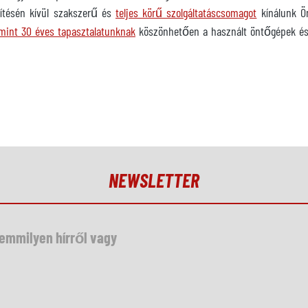
epítésén kívül szakszerű és
teljes körű szolgáltatáscsomagot
kínálunk Ö
mint 30 éves tapasztalatunknak
köszönhetően a használt öntőgépek és 
.
NEWSLETTER
semmilyen hírről vagy