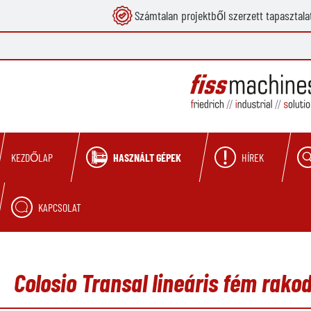
Számtalan projektből szerzett tapasztala
reséshez
Ugrás a fő navigációhoz
HASZNÁLT GÉPEK
HÍREK
KEZDŐLAP
KAPCSOLAT
Colosio Transal lineáris fém rako