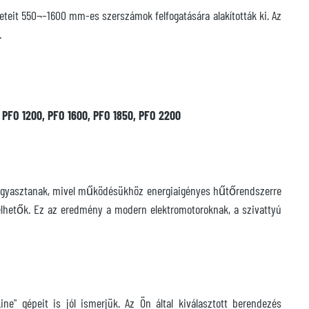
eteit 550¬–1600 mm-es szerszámok felfogatására alakították ki. Az
.
 PFO 1200, PFO 1600, PFO 1850, PFO 2200
t fogyasztanak, mivel működésükhöz energiaigényes hűtőrendszerre
kelhetők. Ez az eredmény a modern elektromotoroknak, a szivattyú
ne" gépeit is jól ismerjük. Az Ön által kiválasztott berendezés