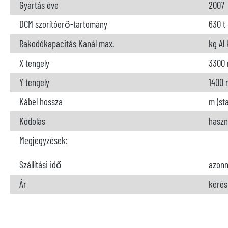
Gyártás éve
2007
DCM szorítóerő-tartomány
630 t
Rakodókapacitás Kanál max.
kg Al
X tengely
3300
Y tengely
1400
Kábel hossza
m (st
Kódolás
haszn
Megjegyzések:
Szállítási idő
azonn
Ár
kérés