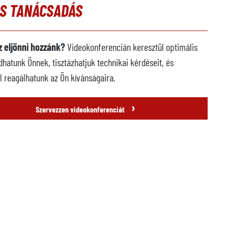
ÓS TANÁCSADÁS
 eljönni hozzánk?
Videokonferencián keresztül optimális
dhatunk Önnek, tisztázhatjuk technikai kérdéseit, és
l reagálhatunk az Ön kívánságaira.
›
Szervezzen videokonferenciát