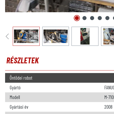
RÉSZLETEK
Öntödei robot
Gyártó
FANU
Modell
M-710
Gyártási év
2008