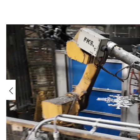
Képgaléria kihagyása