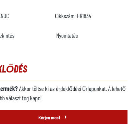
ANUC
Cikkszám:
HR1834
ekintés
Nyomtatás
KLŐDÉS
 termék?
Akkor töltse ki az érdeklődési űrlapunkat. A lehető
b választ fog kapni.
›
Kérjen most