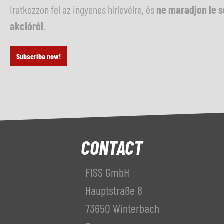
Iratkozzon fel az ingyenes hírlevélre, és
ne maradjon le 
akcióról
.
Subscribe now!
CONTACT
FISS GmbH
Hauptstraße 8
73650 Winterbach