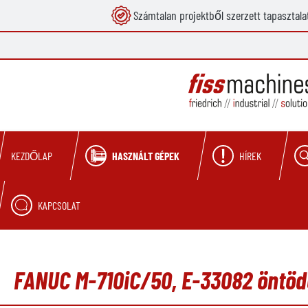
Számtalan projektből szerzett tapasztala
reséshez
Ugrás a fő navigációhoz
HASZNÁLT GÉPEK
HÍREK
KEZDŐLAP
KAPCSOLAT
FANUC M-710iC/50, E-33082 öntöde