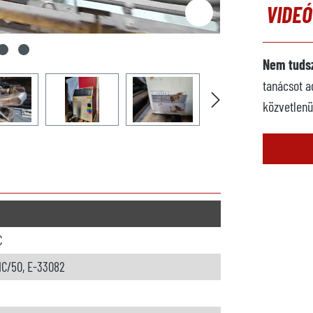
VIDE
Nem tudsz
tanácsot a
közvetlenü
C
IC/50, E-33082