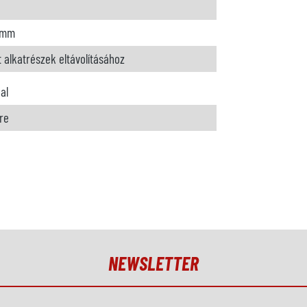
 mm
t alkatrészek eltávolításához
al
re
NEWSLETTER