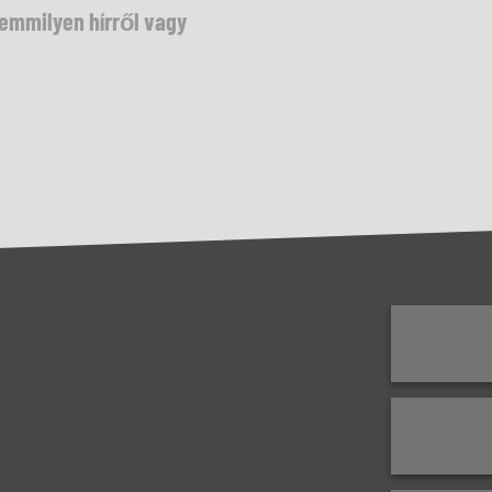
semmilyen hírről vagy