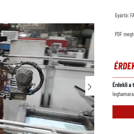
Gyártó:
F
PDF megt
ÉRDE
Érdekli a
leghamarab