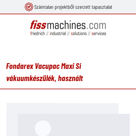
Számtalan projektből szerzett tapasztalat
 tartalomra
Fondarex Vacupac Maxi Si
vákuumkészülék, használt
Képgaléria kihagyása