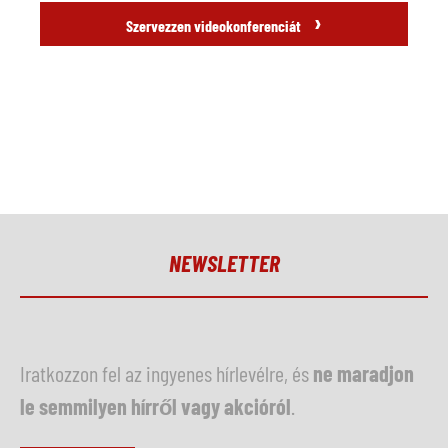
›
Szervezzen videokonferenciát
NEWSLETTER
Iratkozzon fel az ingyenes hírlevélre, és
ne maradjon
le semmilyen hírről vagy akcióról
.