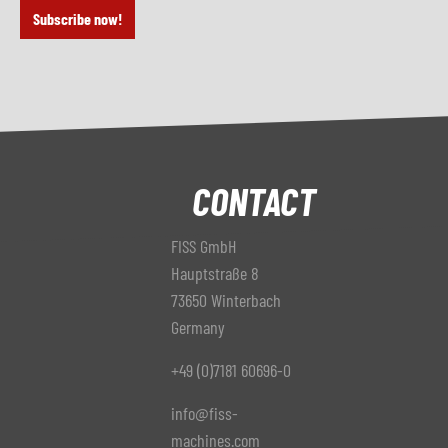
Subscribe now!
CONTACT
FISS GmbH
Hauptstraße 8
73650 Winterbach
Germany
+49 (0)7181 60696-0
info@fiss-
machines.com