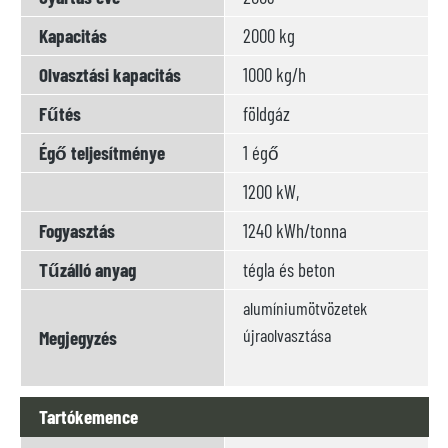
Kapacitás
2000 kg
Olvasztási kapacitás
1000 kg/h
Fűtés
földgáz
Égő teljesítménye
1 égő
1200 kW,
Fogyasztás
1240 kWh/tonna
Tűzálló anyag
tégla és beton
alumíniumötvözetek
újraolvasztása
Megjegyzés
Tartókemence