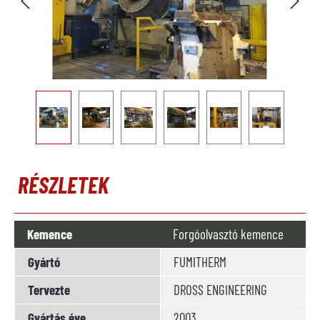
RÉSZLETEK
Kemence
Forgóolvasztó kemence
Gyártó
FUMITHERM
Tervezte
DROSS ENGINEERING
Gyártás éve
2003