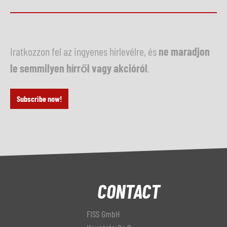
Iratkozzon fel az ingyenes hírlevélre, és
ne maradjon
le semmilyen hírről vagy akcióról
.
Subscribe now!
CONTACT
FISS GmbH