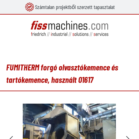
Számtalan projektből szerzett tapasztalat
 tartalomra
FUMITHERM forgó olvasztókemence és
tartókemence, használt O1617
Képgaléria kihagyása