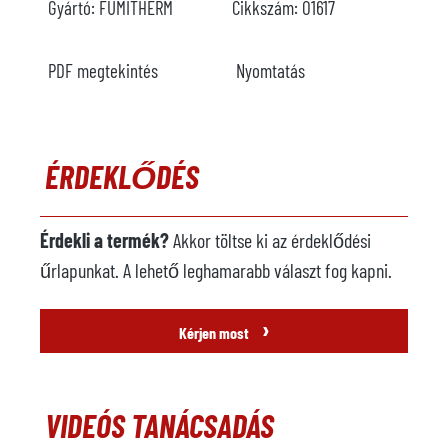
Gyártó:
FUMITHERM
Cikkszám:
O1617
PDF megtekintés
Nyomtatás
ÉRDEKLŐDÉS
Érdekli a termék?
Akkor töltse ki az érdeklődési
űrlapunkat. A lehető leghamarabb választ fog kapni.
›
Kérjen most
VIDEÓS TANÁCSADÁS