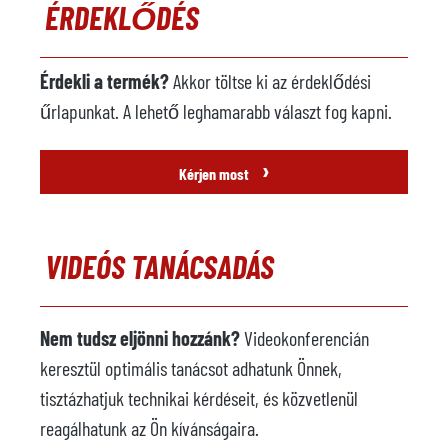
ÉRDEKLŐDÉS
Érdekli a termék?
Akkor töltse ki az érdeklődési
űrlapunkat. A lehető leghamarabb választ fog kapni.
›
Kérjen most
VIDEÓS TANÁCSADÁS
Nem tudsz eljönni hozzánk?
Videokonferencián
keresztül optimális tanácsot adhatunk Önnek,
tisztázhatjuk technikai kérdéseit, és közvetlenül
reagálhatunk az Ön kívánságaira.