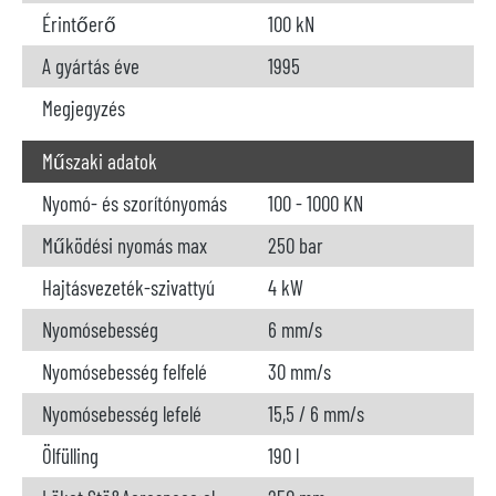
Érintőerő
100 kN
A gyártás éve
1995
Megjegyzés
Műszaki adatok
Nyomó- és szorítónyomás
100 - 1000 KN
Működési nyomás max
250 bar
Hajtásvezeték-szivattyú
4 kW
Nyomósebesség
6 mm/s
Nyomósebesség felfelé
30 mm/s
Nyomósebesség lefelé
15,5 / 6 mm/s
Ölfülling
190 l