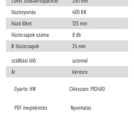
Löket Stö&Aerospace;el
250 mm
Húzónyomás
400 KN
Húzó löket
125 mm
Húzócsapok száma
8 db
Ø
Húzócsapok
24 mm
szállítási idő
azonnal
Ár
kérésre
Gyártó:
HW
Cikkszám:
PR2490
PDF megtekintés
Nyomtatás