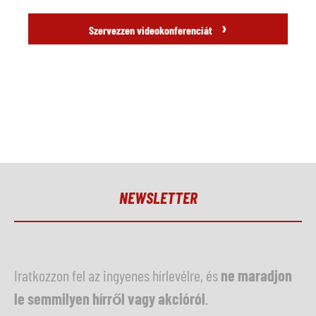
›
Szervezzen videokonferenciát
NEWSLETTER
Iratkozzon fel az ingyenes hírlevélre, és
ne maradjon
le semmilyen hírről vagy akcióról
.