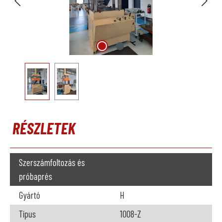
RÉSZLETEK
Szerszámfoltozás és
próbaprés
Gyártó
H
Típus
1008-Z