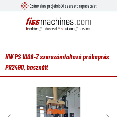
Számtalan projektből szerzett tapasztalat
 tartalomra
HW PS 1008-Z szerszámfoltozó próbaprés
PR2490, használt
Képgaléria kihagyása