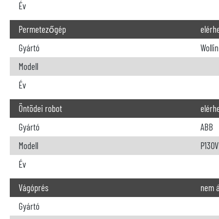
Év
Permetezőgép
elérh
Gyártó
Wollin
Modell
Év
Öntödei robot
elérh
Gyártó
ABB
Modell
P130V
Év
Vágóprés
nem á
Gyártó