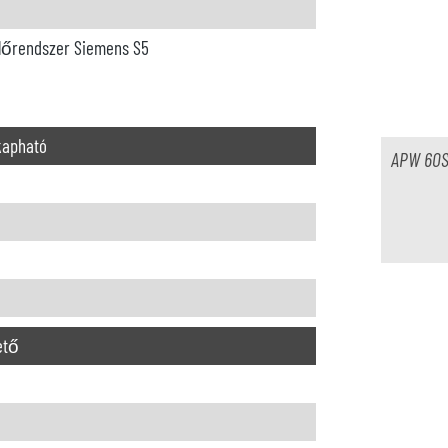
lőrendszer Siemens S5
kapható
APW 60
ető