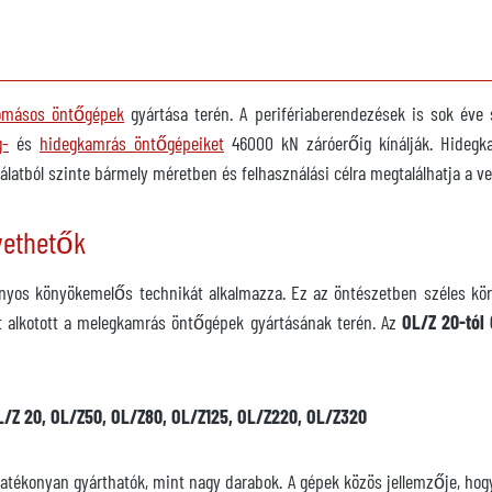
omásos öntőgépek
gyártása terén. A perifériaberendezések is sok éve s
g-
és
hidegkamrás öntőgépeiket
46000 kN záróerőig kínálják. Hidegk
nálatból szinte bármely méretben és felhasználási célra megtalálhatja a 
vethetők
yos könyökemelős technikát alkalmazza. Ez az öntészetben széles kör
t alkotott a melegkamrás öntőgépek gyártásának terén. Az
OL/Z 20-tól
L/Z 20, OL/Z50, OL/Z80, OL/Z125, OL/Z220, OL/Z320
tékonyan gyárthatók, mint nagy darabok. A gépek közös jellemzője, hogy h