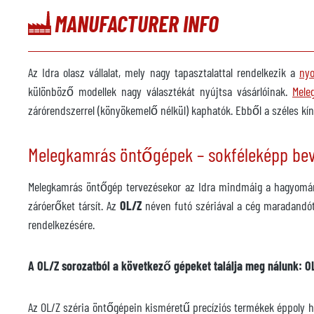
MANUFACTURER INFO
Az Idra olasz vállalat, mely nagy tapasztalattal rendelkezik a
ny
különböző modellek nagy választékát nyújtsa vásárlóinak.
Mele
zárórendszerrel (könyökemelő nélkül) kaphatók. Ebből a széles kí
Melegkamrás öntőgépek – sokféleképp be
Melegkamrás öntőgép tervezésekor az Idra mindmáig a hagyomán
záróerőket társít. Az
OL/Z
néven futó szériával a cég maradandó
rendelkezésére.
A OL/Z sorozatból a következő gépeket találja meg nálunk: O
Az OL/Z széria öntőgépein kisméretű precíziós termékek éppoly ha