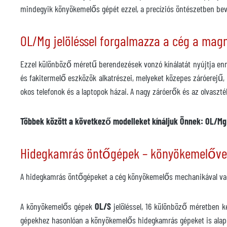
mindegyik könyökemelős gépét ezzel, a precíziós öntészetben bevál
OL/Mg jelöléssel forgalmazza a cég a mag
Ezzel különböző méretű berendezések vonzó kínálatát nyújtja en
és fakitermelő eszközök alkatrészei, melyeket közepes záróerejű, 
okos telefonok és a laptopok házai. A nagy záróerők és az olvasz
Többek között a következő modelleket kínáljuk Önnek: OL/Mg
Hidegkamrás öntőgépek – könyökemelővel
A hidegkamrás öntőgépeket a cég könyökemelős mechanikával vagy
A könyökemelős gépek
OL/S
jelöléssel, 16 különböző méretben k
gépekhez hasonlóan a könyökemelős hidegkamrás gépeket is alapese