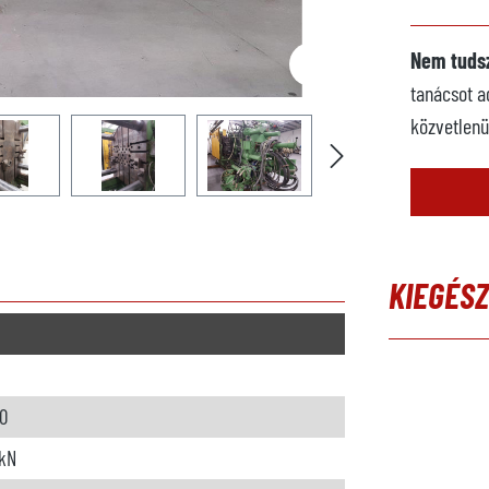
Nem tudsz
tanácsot a
közvetlenü
KIEGÉS
Termékgalé
0
kN