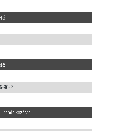
ető
ető
6-90-P
ll rendelkezésre