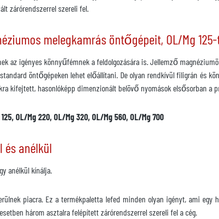
t zárórendszerrel szereli fel.
néziumos melegkamrás öntőgépeit, OL/Mg 125-
nek az igényes könnyűfémnek a feldolgozására is. Jellemző magnéziumönt
standard öntőgépeken lehet előállítani. De olyan rendkívül filigrán és kö
tékra kifejtett, hasonlóképp dimenzionált belövő nyomások elsősorban a
 125, OL/Mg 220, OL/Mg 320, OL/Mg 560, OL/Mg 700
 és anélkül
 anélkül kínálja.
erülnek piacra. Ez a termékpaletta lefed minden olyan igényt, ami egy
tben három asztalra felépített zárórendszerrel szereli fel a cég.