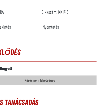
DRA
Cikkszám:
KK1416
ekintés
Nyomtatás
KLŐDÉS
lfogyott
Kérés nem lehetséges
ÓS TANÁCSADÁS