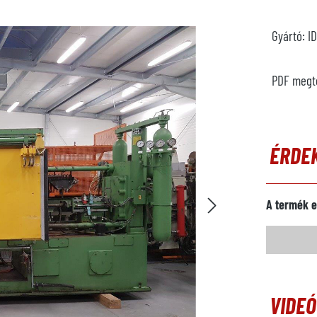
Gyártó:
I
PDF megt
ÉRDE
A termék e
VIDE