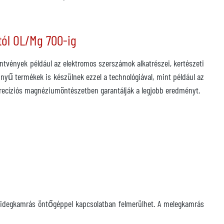
tól OL/Mg 700-ig
vények például az elektromos szerszámok alkatrészei, kertészeti
nnyű termékek is készülnek ezzel a technológiával, mint például az
 precíziós magnéziumöntészetben garantálják a legjobb eredményt.
 hidegkamrás öntőgéppel kapcsolatban felmerülhet. A melegkamrás