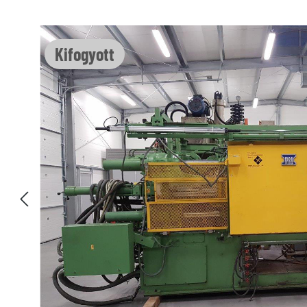
Képgaléria kihagyása
Kifogyott