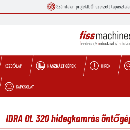
Számtalan projektből szerzett tapasztala
reséshez
Ugrás a fő navigációhoz
HASZNÁLT GÉPEK
HÍREK
KEZDŐLAP
KAPCSOLAT
IDRA OL 320 hidegkamrás öntőgép