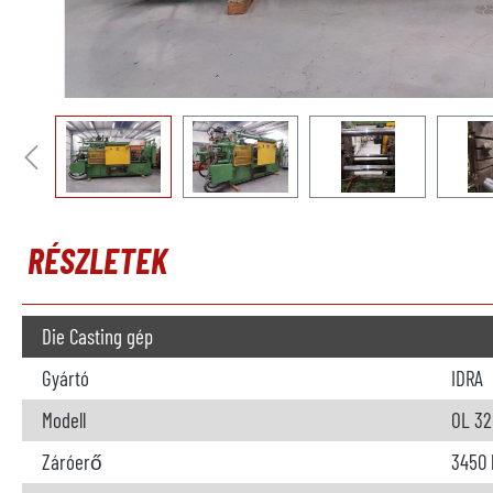
RÉSZLETEK
Die Casting gép
Gyártó
IDRA
Modell
OL 32
Záróerő
3450 