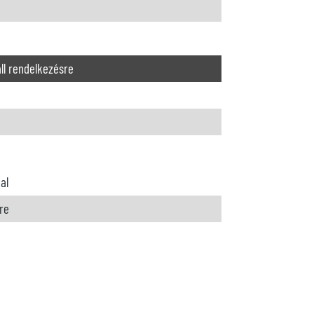
ll rendelkezésre
al
re