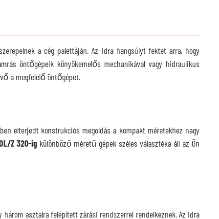
zerepelnek a cég palettáján. Az Idra hangsúlyt fektet arra, hogy
amrás öntőgépeik könyökemelős mechanikával vagy hidraulikus
vevő a megfelelő öntőgépet.
ben elterjedt konstrukciós megoldás a kompakt méretekhez nagy
 OL/Z 320-ig
különböző méretű gépek széles választéka áll az Ön
árom asztalra felépített zárási rendszerrel rendelkeznek. Az Idra