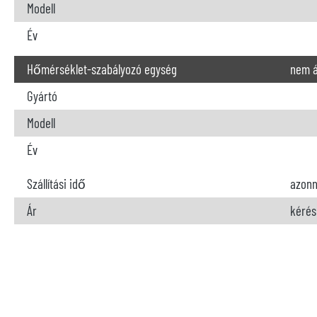
Modell
Év
Hőmérséklet-szabályozó egység
nem á
Gyártó
Modell
Év
Szállítási idő
azonn
Ár
kérés