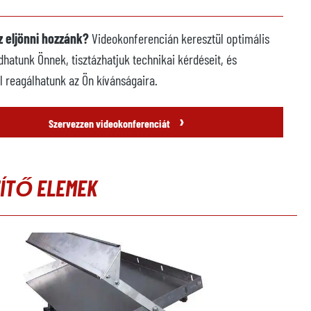
 eljönni hozzánk?
Videokonferencián keresztül optimális
dhatunk Önnek, tisztázhatjuk technikai kérdéseit, és
l reagálhatunk az Ön kívánságaira.
›
Szervezzen videokonferenciát
ZÍTŐ ELEMEK
ria kihagyása