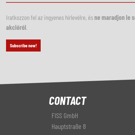
Iratkozzon fel az ingyenes hírlevélre, és
ne maradjon le 
akcióról
.
Subscribe now!
CONTACT
FISS GmbH
Hauptstraße 8