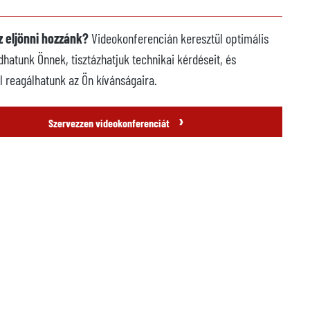
 eljönni hozzánk?
Videokonferencián keresztül optimális
dhatunk Önnek, tisztázhatjuk technikai kérdéseit, és
l reagálhatunk az Ön kívánságaira.
›
Szervezzen videokonferenciát