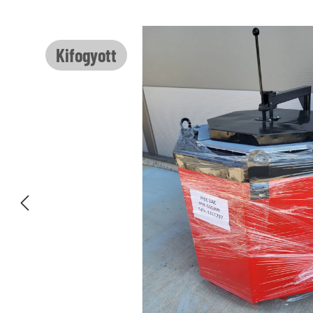
Képgaléria kihagyása
Kifogyott