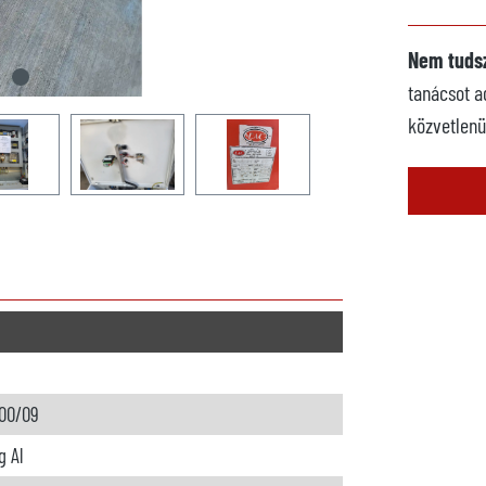
Nem tudsz
tanácsot a
közvetlenü
00/09
g Al