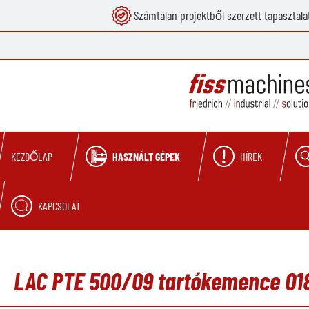
Számtalan projektből szerzett tapasztala
reséshez
Ugrás a fő navigációhoz
HASZNÁLT GÉPEK
HÍREK
KEZDŐLAP
KAPCSOLAT
LAC PTE 500/09 tartókemence O18