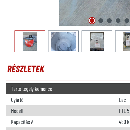
RÉSZLETEK
Tartó tégely kemence
Gyártó
Lac
Modell
PTE 5
Kapacitás Al
480 k