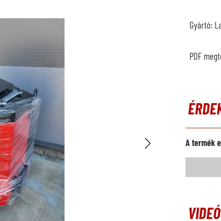
Gyártó:
L
PDF megt
ÉRDE
A termék e
VIDE