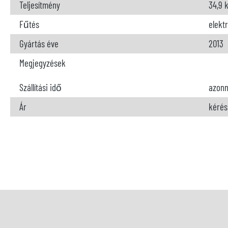
Teljesítmény
34,9 
Fűtés
elekt
Gyártás éve
2013
Megjegyzések
Szállítási idő
azonn
Ár
kérés