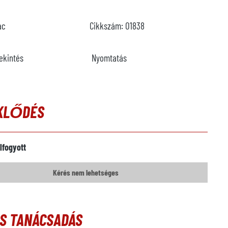
ac
Cikkszám:
O1838
ekintés
Nyomtatás
KLŐDÉS
lfogyott
Kérés nem lehetséges
ÓS TANÁCSADÁS