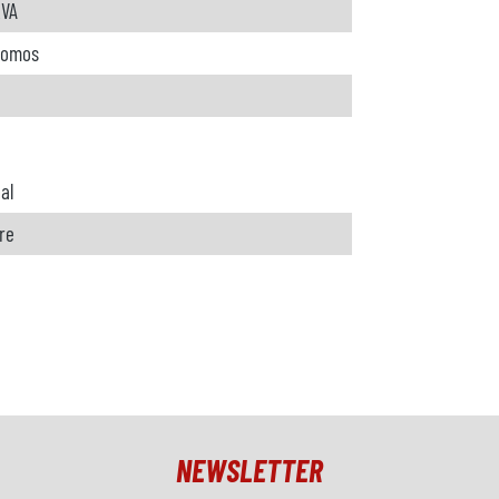
kVA
romos
al
re
NEWSLETTER