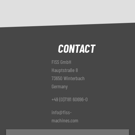
CONTACT
FISS GmbH
Hauptstraße 8
73650 Winterbach
Germany
+49 (0)7181 60696-0
info@fiss-
machines.com