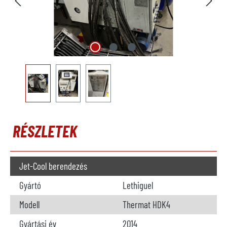
RÉSZLETEK
Jet-Cool berendezés
Gyártó
Lethiguel
Modell
Thermat HDK4
Gyártási év
2014