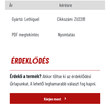
Ár
kérésre
Gyártó:
Lethiguel
Cikkszám:
ZU2281
PDF megtekintés
Nyomtatás
ÉRDEKLŐDÉS
Érdekli a termék?
Akkor töltse ki az érdeklődési
űrlapunkat. A lehető leghamarabb választ fog kapni.
›
Kérjen most