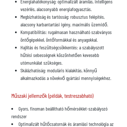
Energiahatékonyság: optimalizált áramlás, intelligens
vezérlés, alacsonyabb energiafogyasztás.
Megbízhatóság és tartósság: robusztus felépítés,
alacsony karbantartási igény, maximális üzemidő.
Kompatibilitás: rugalmasan használható szabványos
öntőgépekkel, öntőformákkal és anyagokkal.
Hajlítás és feszültségcsökkentés: a szabályozott
hűtési sebességnek köszönhetően kevesebb
utómunkálat szükséges.
Skálázhatóság: moduláris kialakítás, könnyű
alkalmazkodás a növekvő gyártási mennyiségekhez.
Műszaki jellemzők (példák, testreszabható)
Gyors, finoman beállítható hőmérséklet-szabályozó
rendszer
Optimalizált hűtőcsatornák és áramlási technológia az