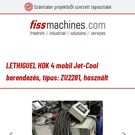
Számtalan projektből szerzett tapasztalat
 tartalomra
LETHIGUEL HDK 4 mobil Jet-Cool
berendezés, típus: ZU2281, használt
Képgaléria kihagyása