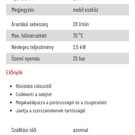
Megjegyzés
mobil eszköz
Áramlási sebesség
28 l/min
Max. hőmérséklet
70 °C
Névleges teljesítmény
2,5 kW
Üzemi nyomás
25 bar
Előnyök
Rövidebb ciklusidő
Csökkenti a selejtet
Megakadályozza a porózusságot és a zsugorodást
Javítja a szerszámelemek tartósságát
Szállítási idő
azonnal