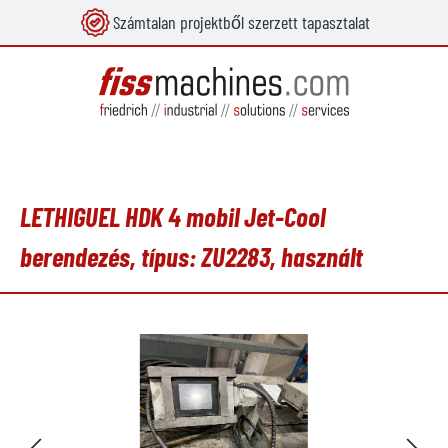
Számtalan projektből szerzett tapasztalat
 tartalomra
LETHIGUEL HDK 4 mobil Jet-Cool
berendezés, típus: ZU2283, használt
Képgaléria kihagyása