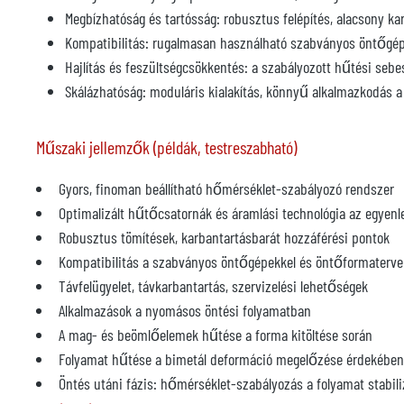
Megbízhatóság és tartósság: robusztus felépítés, alacsony k
Kompatibilitás: rugalmasan használható szabványos öntőgép
Hajlítás és feszültségcsökkentés: a szabályozott hűtési s
Skálázhatóság: moduláris kialakítás, könnyű alkalmazkodás 
Műszaki jellemzők (példák, testreszabható)
Gyors, finoman beállítható hőmérséklet-szabályozó rendszer
Optimalizált hűtőcsatornák és áramlási technológia az egyen
Robusztus tömítések, karbantartásbarát hozzáférési pontok
Kompatibilitás a szabványos öntőgépekkel és öntőformaterve
Távfelügyelet, távkarbantartás, szervizelési lehetőségek
Alkalmazások a nyomásos öntési folyamatban
A mag- és beömlőelemek hűtése a forma kitöltése során
Folyamat hűtése a bimetál deformáció megelőzése érdekében
Öntés utáni fázis: hőmérséklet-szabályozás a folyamat stabil