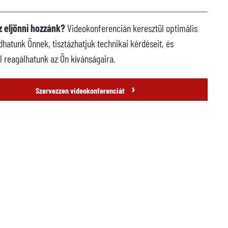
 eljönni hozzánk?
Videokonferencián keresztül optimális
dhatunk Önnek, tisztázhatjuk technikai kérdéseit, és
l reagálhatunk az Ön kívánságaira.
›
Szervezzen videokonferenciát