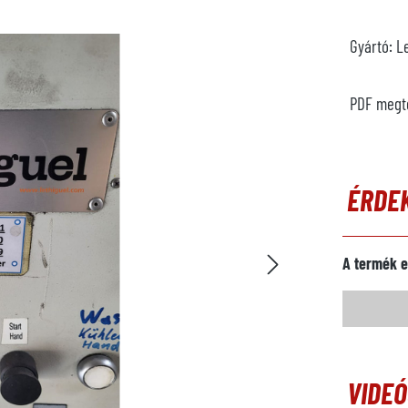
Gyártó:
L
PDF megt
ÉRDE
A termék e
VIDE