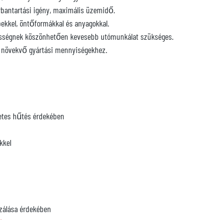
arbantartási igény, maximális üzemidő.
ekkel, öntőformákkal és anyagokkal.
ebességnek köszönhetően kevesebb utómunkálat szükséges.
a növekvő gyártási mennyiségekhez.
letes hűtés érdekében
kkel
izálása érdekében