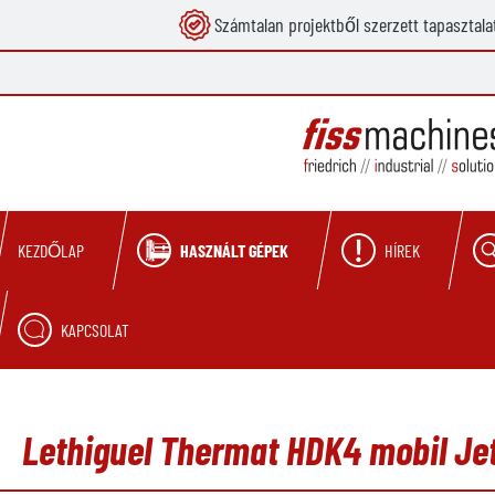
Számtalan projektből szerzett tapasztala
reséshez
Ugrás a fő navigációhoz
HASZNÁLT GÉPEK
HÍREK
KEZDŐLAP
KAPCSOLAT
Lethiguel Thermat HDK4 mobil Jet