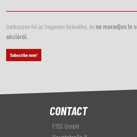
Iratkozzon fel az ingyenes hírlevélre, és
ne maradjon le 
akcióról
.
Subscribe now!
CONTACT
FISS GmbH
Hauptstraße 8