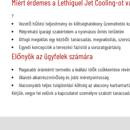
Miért érdemes a Lethiguel Jet Cooling-ot v
?
Vezető hűtési teljesítmény és költséghatékony üzemeltetés k
Mélyreható iparági szakértelem a nyomásos öntés területén
Átfogó megoldás egy kézből: tanácsadás, megvalósítás, szervi
Egyedi koncepciók a tervezési fázistól a sorozatgyártásig
Előnyök az ügyfelek számára
Magasabb óránkénti termelés a leállási idők csökkentése révé
Állandó alkatrészminőség és jobb méretpontosság
Alacsonyabb teljes tulajdonlási költség az alacsony karbanta
Kérjük, vegye fel velünk a kapcsolatot személyre szabott tanácsad