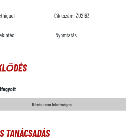
ethiguel
Cikkszám:
ZU2183
ekintés
Nyomtatás
KLŐDÉS
lfogyott
Kérés nem lehetséges
ÓS TANÁCSADÁS