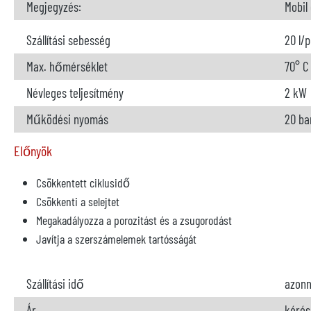
Megjegyzés:
Mobil
Szállítási sebesség
20 l/
Max. hőmérséklet
70° C
Névleges teljesítmény
2 kW
Működési nyomás
20 ba
Előnyök
Csökkentett ciklusidő
Csökkenti a selejtet
Megakadályozza a porozitást és a zsugorodást
Javítja a szerszámelemek tartósságát
Szállítási idő
azonn
Ár
kérés