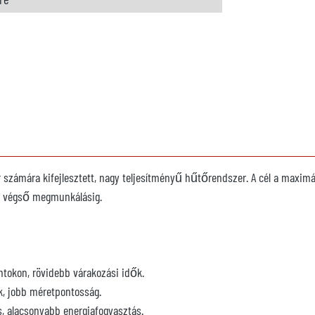
ar számára kifejlesztett, nagy teljesítményű hűtőrendszer. A cél a maximá
 a végső megmunkálásig.
ntokon, rövidebb várakozási idők.
k, jobb méretpontosság.
és, alacsonyabb energiafogyasztás.