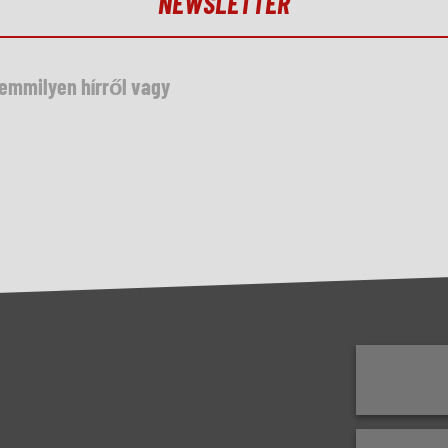
NEWSLETTER
semmilyen hírről vagy