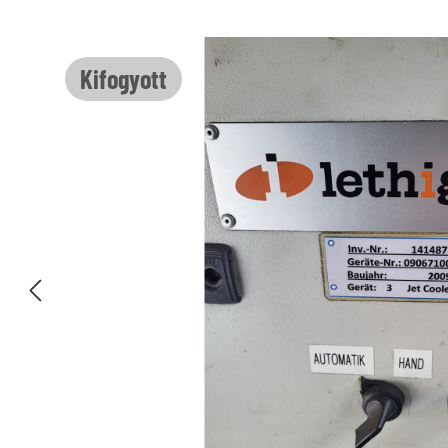
Képgaléria kihagyása
Kifogyott