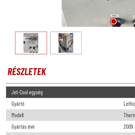
RÉSZLETEK
Jet-Cool egység
Gyártó
Lethi
Modell
Ther
Gyártás éve
2009