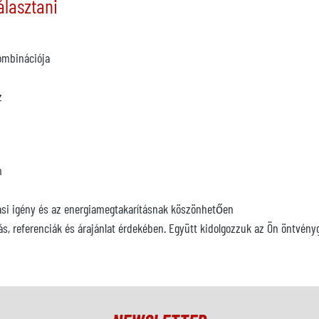
álasztani
ombinációja
z
n
rtási igény és az energiamegtakarításnak köszönhetően
ás, referenciák és árajánlat érdekében. Együtt kidolgozzuk az Ön öntvén