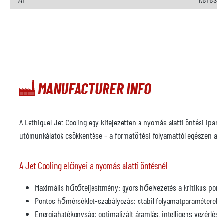
MANUFACTURER INFO
A Lethiguel Jet Cooling egy kifejezetten a nyomás alatti öntési ip
utómunkálatok csökkentése – a formatöltési folyamattól egészen
A Jet Cooling előnyei a nyomás alatti öntésnél
Maximális hűtőteljesítmény: gyors hőelvezetés a kritikus po
Pontos hőmérséklet-szabályozás: stabil folyamatparamétere
Energiahatékonyság: optimalizált áramlás, intelligens vezérl