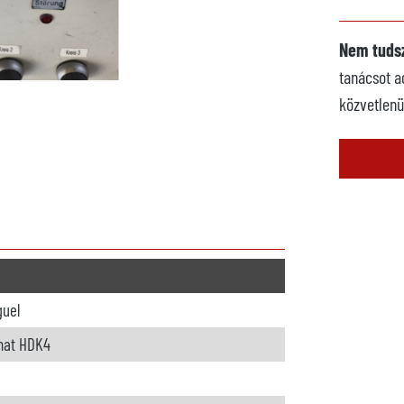
Nem tudsz
tanácsot a
közvetlenü
guel
mat HDK4