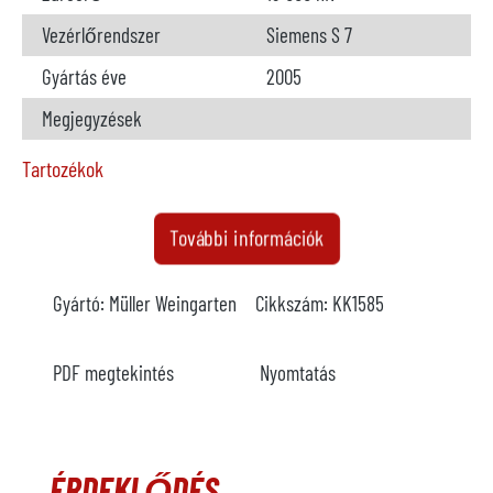
Vezérlőrendszer
Siemens S 7
Gyártás éve
2005
Megjegyzések
Tartozékok
Adagoló kemence
elérhető
További információk
Gyártó
StrikoWestofen
Gyártó:
Müller Weingarten
Cikkszám:
KK1585
Modell
W 2300 S ProDos
Év
2005
PDF megtekintés
Nyomtatás
Fűtés
elektromos
Megjegyzések
ÉRDEKLŐDÉS