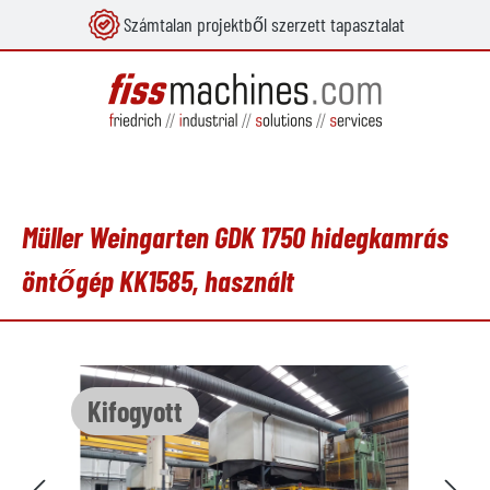
Számtalan projektből szerzett tapasztalat
 tartalomra
Müller Weingarten GDK 1750 hidegkamrás
öntőgép KK1585, használt
Képgaléria kihagyása
Kifogyott