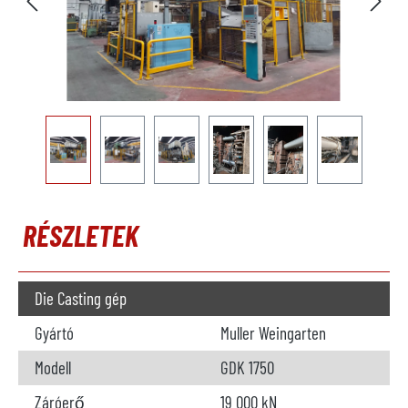
RÉSZLETEK
Die Casting gép
Gyártó
Muller Weingarten
Modell
GDK 1750
Záróerő
19 000 kN