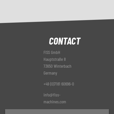
Szállítási idő
azonnal
Ár
kérésre
CONTACT
FISS GmbH
Hauptstraße 8
73650 Winterbach
Germany
+49 (0)7181 60696-0
info@fiss-
machines.com