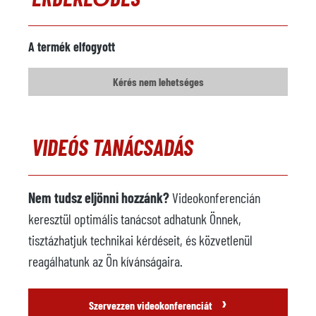
Fém rakodó
nem áll rendelkezésre
Gyártó
A termék elfogyott
Modell
Kérés nem lehetséges
Év
Permetező robot
elérhető
VIDEÓS TANÁCSADÁS
Gyártó
FANUC
Modell
R-2000i A 210F
Nem tudsz eljönni hozzánk?
Videokonferencián
Év
2005
keresztül optimális tanácsot adhatunk Önnek,
Öntödei robot
elérhető
tisztázhatjuk technikai kérdéseit, és közvetlenül
Gyártó
FANUC
reagálhatunk az Ön kívánságaira.
Modell
R-2000i 165F
›
Szervezzen videokonferenciát
Vezérlőrendszer