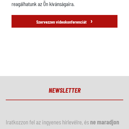
reagálhatunk az Ön kívánságaira.
›
Szervezzen videokonferenciát
NEWSLETTER
Iratkozzon fel az ingyenes hírlevélre, és
ne maradjon