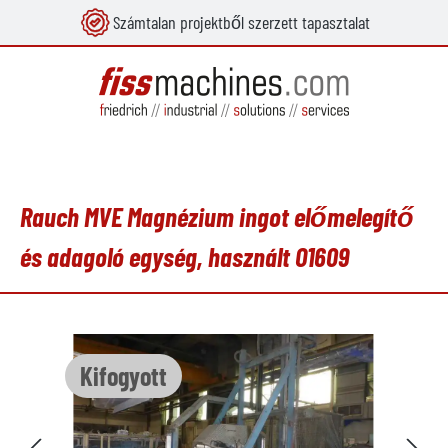
Számtalan projektből szerzett tapasztalat
 tartalomra
Rauch MVE Magnézium ingot előmelegítő
és adagoló egység, használt O1609
Képgaléria kihagyása
Kifogyott