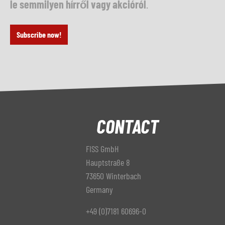
le semmilyen hírről vagy akcióról
.
Subscribe now!
CONTACT
FISS GmbH
Hauptstraße 8
73650 Winterbach
Germany
+49 (0)7181 60696-0