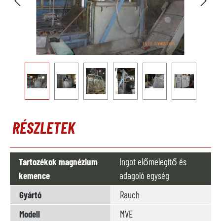
RÉSZLETEK
Tartozékok magnézium
Ingot előmelegítő és
kemence
adagoló egység
Gyártó
Rauch
Modell
MVE