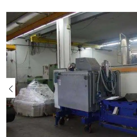
Képgaléria kihagyása