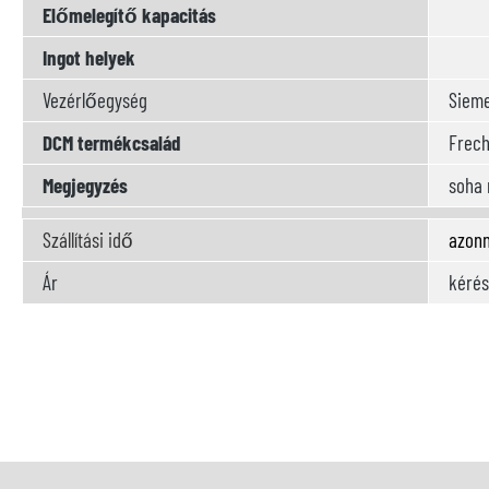
Előmelegítő kapacitás
Ingot helyek
Vezérlőegység
Siem
DCM termékcsalád
Frech
Megjegyzés
soha 
Szállítási idő
azonn
Ár
kérés