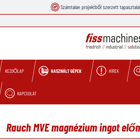
Számtalan projektből szerzett tapasztala
reséshez
Ugrás a fő navigációhoz
HASZNÁLT GÉPEK
HÍREK
KEZDŐLAP
KAPCSOLAT
Rauch MVE magnézium ingot előme