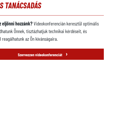
ÓS TANÁCSADÁS
 eljönni hozzánk?
Videokonferencián keresztül optimális
dhatunk Önnek, tisztázhatjuk technikai kérdéseit, és
l reagálhatunk az Ön kívánságaira.
›
Szervezzen videokonferenciát