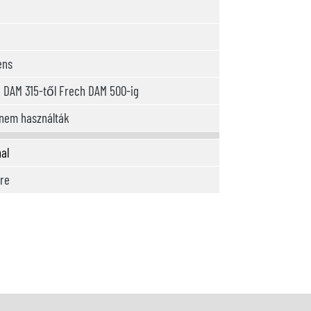
ens
 DAM 315-től Frech DAM 500-ig
nem használták
al
re