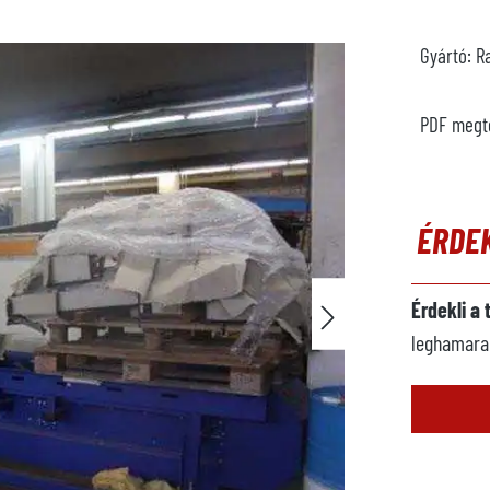
Gyártó:
R
PDF megt
ÉRDE
Érdekli a
leghamarab