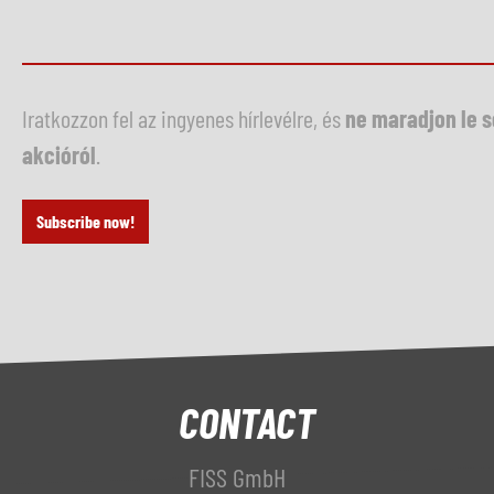
Iratkozzon fel az ingyenes hírlevélre, és
ne maradjon le 
akcióról
.
Subscribe now!
CONTACT
FISS GmbH