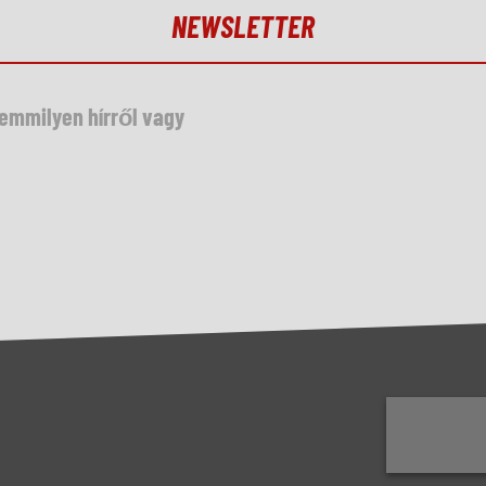
NEWSLETTER
semmilyen hírről vagy