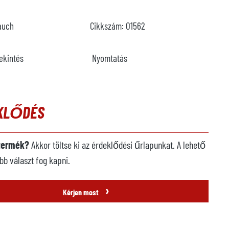
auch
Cikkszám:
O1562
ekintés
Nyomtatás
KLŐDÉS
 termék?
Akkor töltse ki az érdeklődési űrlapunkat. A lehető
b választ fog kapni.
›
Kérjen most