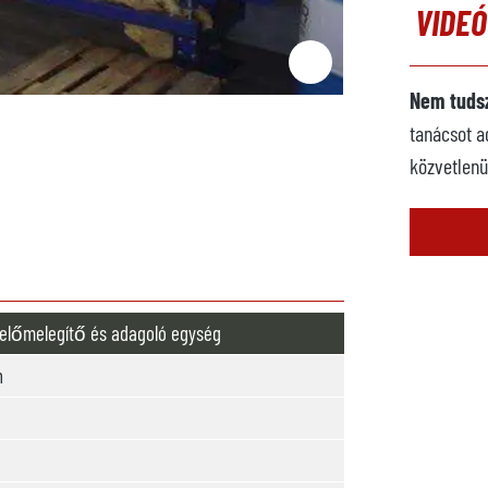
VIDE
Nem tudsz
tanácsot a
közvetlenü
 előmelegítő és adagoló egység
h