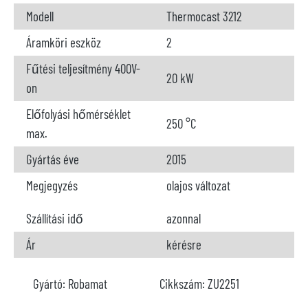
Modell
Thermocast 3212
Áramköri eszköz
2
Fűtési teljesítmény 400V-
20 kW
on
Előfolyási hőmérséklet
250 °C
max.
Gyártás éve
2015
Megjegyzés
olajos változat
Szállítási idő
azonnal
Ár
kérésre
Gyártó:
Robamat
Cikkszám:
ZU2251