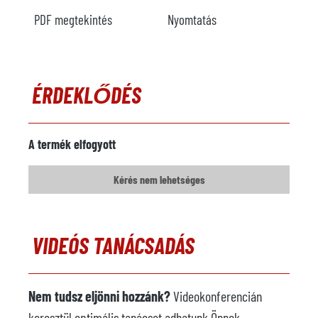
PDF megtekintés
Nyomtatás
ÉRDEKLŐDÉS
A termék elfogyott
Kérés nem lehetséges
VIDEÓS TANÁCSADÁS
Nem tudsz eljönni hozzánk?
Videokonferencián
keresztül optimális tanácsot adhatunk Önnek,