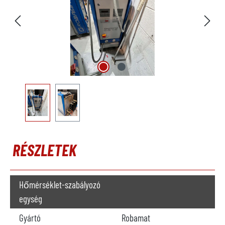
RÉSZLETEK
Hőmérséklet-szabályozó
egység
Gyártó
Robamat