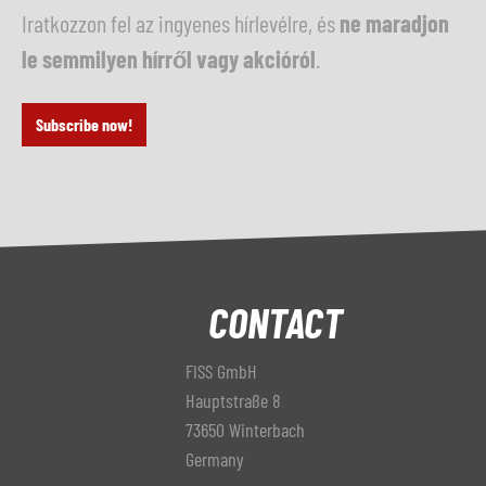
Iratkozzon fel az ingyenes hírlevélre, és
ne maradjon
le semmilyen hírről vagy akcióról
.
Subscribe now!
CONTACT
FISS GmbH
Hauptstraße 8
73650 Winterbach
Germany