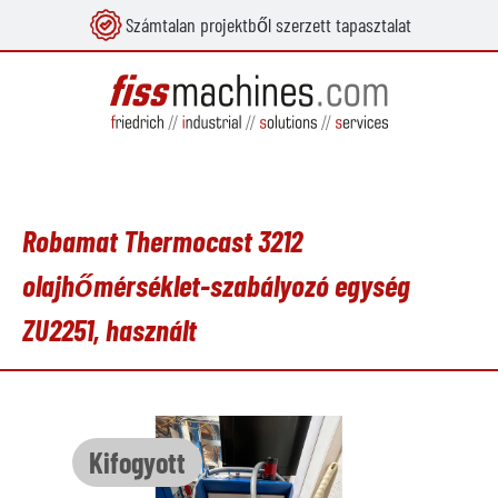
Számtalan projektből szerzett tapasztalat
 tartalomra
Robamat Thermocast 3212
olajhőmérséklet-szabályozó egység
ZU2251, használt
Képgaléria kihagyása
Kifogyott