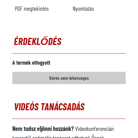
PDF megtekintés
Nyomtatás
ÉRDEKLŐDÉS
A termék elfogyott
Kérés nem lehetséges
VIDEÓS TANÁCSADÁS
Nem tudsz eljönni hozzánk?
Videokonferencián
keresztül optimális tanácsot adhatunk Önnek,