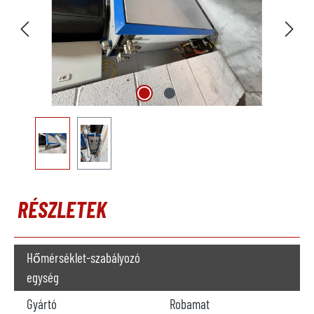
RÉSZLETEK
Hőmérséklet-szabályozó
egység
Gyártó
Robamat