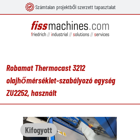
Számtalan projektből szerzett tapasztalat
 tartalomra
Robamat Thermocast 3212
olajhőmérséklet-szabályozó egység
ZU2252, használt
Képgaléria kihagyása
Kifogyott