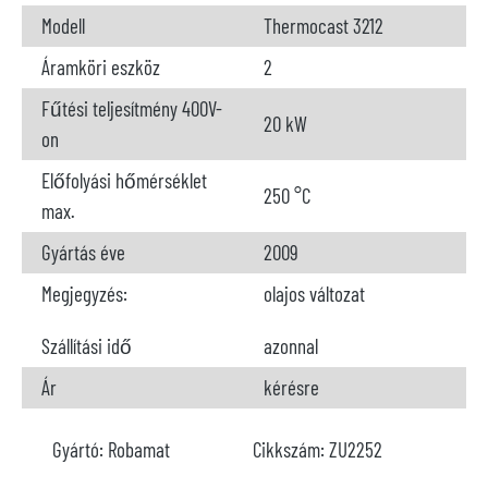
Modell
Thermocast 3212
Áramköri eszköz
2
Fűtési teljesítmény 400V-
20 kW
on
Előfolyási hőmérséklet
250 °C
max.
Gyártás éve
2009
Megjegyzés:
olajos változat
Szállítási idő
azonnal
Ár
kérésre
Gyártó:
Robamat
Cikkszám:
ZU2252