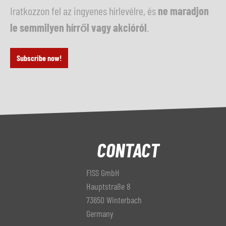
Iratkozzon fel az ingyenes hírlevélre, és
ne maradjon
le semmilyen hírről vagy akcióról
.
Subscribe now!
CONTACT
FISS GmbH
Hauptstraße 8
73650 Winterbach
Germany