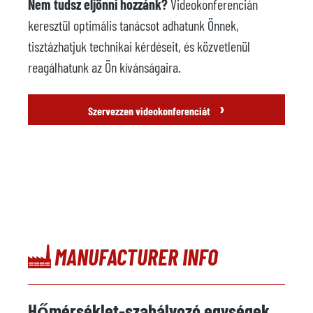
Nem tudsz eljönni hozzánk?
Videokonferencián
keresztül optimális tanácsot adhatunk Önnek,
tisztázhatjuk technikai kérdéseit, és közvetlenül
reagálhatunk az Ön kívánságaira.
›
Szervezzen videokonferenciát
MANUFACTURER INFO
Hőmérséklet-szabályozó egységek