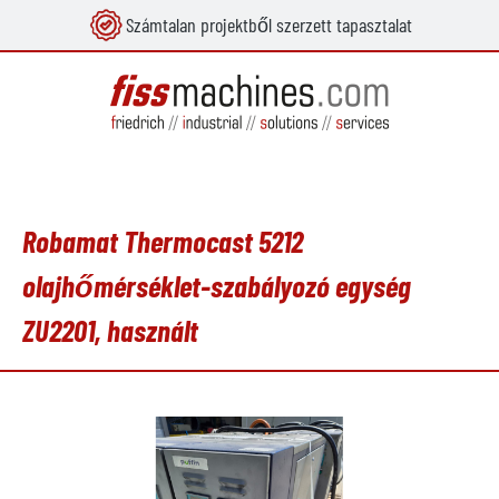
Számtalan projektből szerzett tapasztalat
 tartalomra
Robamat Thermocast 5212
olajhőmérséklet-szabályozó egység
ZU2201, használt
Képgaléria kihagyása