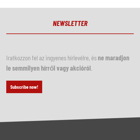
NEWSLETTER
Iratkozzon fel az ingyenes hírlevélre, és
ne maradjon
le semmilyen hírről vagy akcióról
.
Subscribe now!