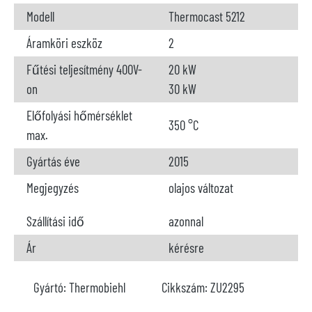
Modell
Thermocast 5212
Áramköri eszköz
2
Fűtési teljesítmény 400V-
20 kW
on
30 kW
Előfolyási hőmérséklet
350 °C
max.
Gyártás éve
2015
Megjegyzés
olajos változat
Szállítási idő
azonnal
Ár
kérésre
Gyártó:
Thermobiehl
Cikkszám:
ZU2295