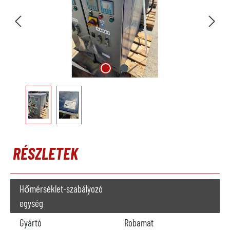
RÉSZLETEK
Hőmérséklet-szabályozó
egység
Gyártó
Robamat