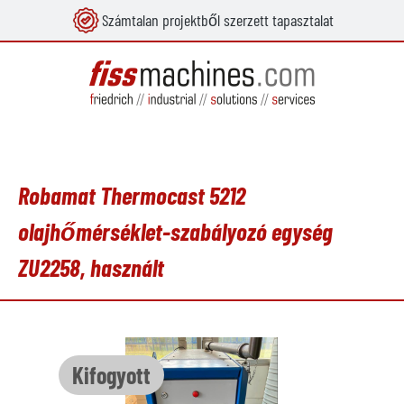
Számtalan projektből szerzett tapasztalat
 tartalomra
Robamat Thermocast 5212
olajhőmérséklet-szabályozó egység
ZU2258, használt
Képgaléria kihagyása
Kifogyott