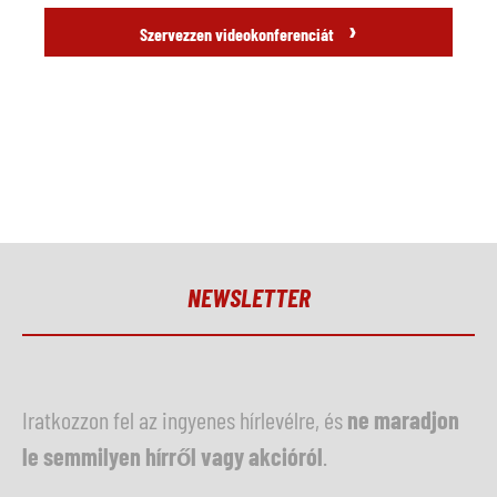
›
Szervezzen videokonferenciát
NEWSLETTER
Iratkozzon fel az ingyenes hírlevélre, és
ne maradjon
le semmilyen hírről vagy akcióról
.