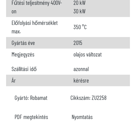
Fűtési teljesítmény 400V-
20 kW
on
30 kW
Előfolyási hőmérséklet
350 °C
max.
Gyártás éve
2015
Megjegyzés
olajos változat
Szállítási idő
azonnal
Ár
kérésre
Gyártó:
Robamat
Cikkszám:
ZU2258
PDF megtekintés
Nyomtatás