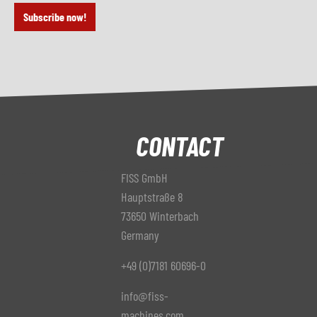
Subscribe now!
CONTACT
FISS GmbH
Hauptstraße 8
73650 Winterbach
Germany
+49 (0)7181 60696-0
info@fiss-
machines.com