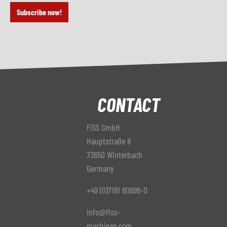
Subscribe now!
CONTACT
FISS GmbH
Hauptstraße 8
73650 Winterbach
Germany
+49 (0)7181 60696-0
info@fiss-
machines.com