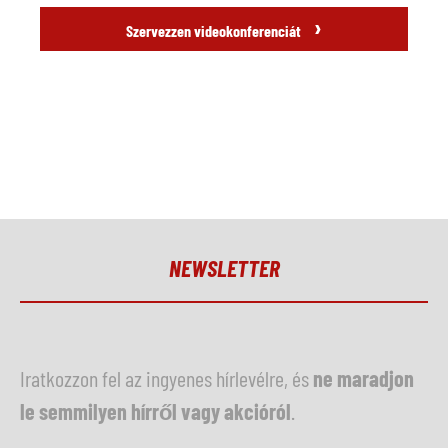
›
Szervezzen videokonferenciát
NEWSLETTER
Iratkozzon fel az ingyenes hírlevélre, és
ne maradjon
le semmilyen hírről vagy akcióról
.