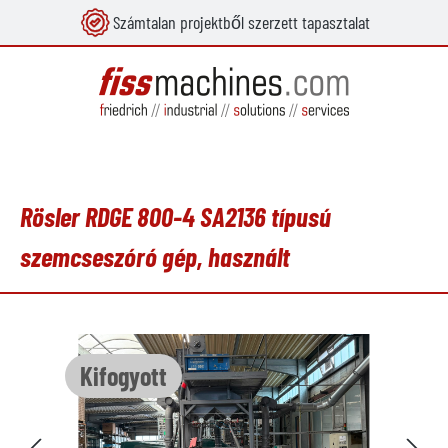
Számtalan projektből szerzett tapasztalat
 tartalomra
Rösler RDGE 800-4 SA2136 típusú
szemcseszóró gép, használt
Képgaléria kihagyása
Kifogyott