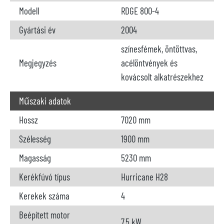
Modell
RDGE 800-4
Gyártási év
2004
színesfémek, öntöttvas,
Megjegyzés
acélöntvények és
kovácsolt alkatrészekhez
Műszaki adatok
Hossz
7020 mm
Szélesség
1900 mm
Magasság
5230 mm
Kerékfúvó típus
Hurricane H28
Kerekek száma
4
Beépített motor
7,5 kW