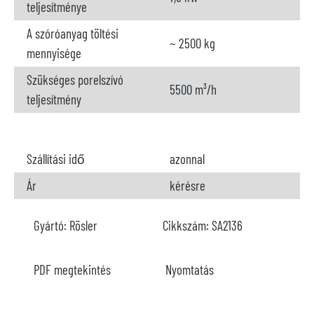
teljesítménye
A szóróanyag töltési
~ 2500 kg
mennyisége
Szükséges porelszívó
5500 m³/h
teljesítmény
Szállítási idő
azonnal
Ár
kérésre
Gyártó:
Rösler
Cikkszám:
SA2136
PDF megtekintés
Nyomtatás