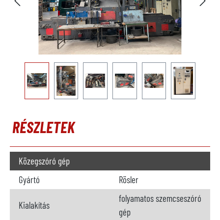
RÉSZLETEK
Közegszóró gép
Gyártó
Rösler
folyamatos szemcseszóró
Kialakítás
gép