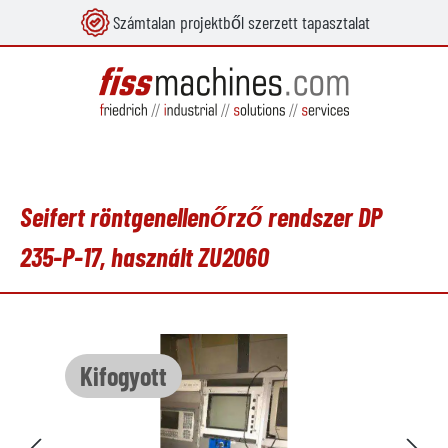
Számtalan projektből szerzett tapasztalat
 tartalomra
Seifert röntgenellenőrző rendszer DP
235-P-17, használt ZU2060
Képgaléria kihagyása
Kifogyott