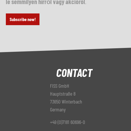
le semmilyen hírről vagy akcióról
.
Subscribe now!
CONTACT
FISS GmbH
Hauptstraße 8
73650 Winterbach
Germany
+49 (0)7181 60696-0