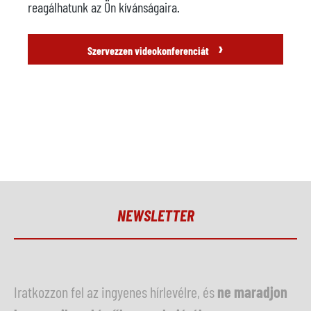
reagálhatunk az Ön kívánságaira.
›
Szervezzen videokonferenciát
NEWSLETTER
Iratkozzon fel az ingyenes hírlevélre, és
ne maradjon