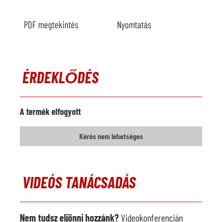
PDF megtekintés
Nyomtatás
ÉRDEKLŐDÉS
A termék elfogyott
Kérés nem lehetséges
VIDEÓS TANÁCSADÁS
Nem tudsz eljönni hozzánk?
Videokonferencián