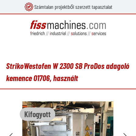
Számtalan projektből szerzett tapasztalat
 tartalomra
StrikoWestofen W 2300 SB ProDos adagoló
kemence O1706, használt
Képgaléria kihagyása
Kifogyott