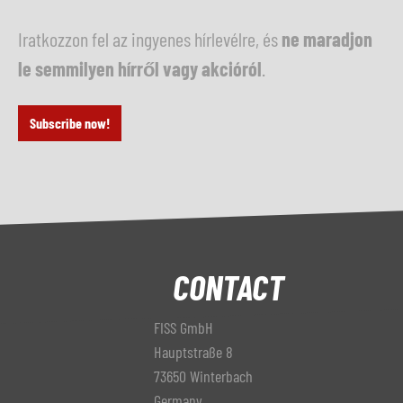
Iratkozzon fel az ingyenes hírlevélre, és
ne maradjon
le semmilyen hírről vagy akcióról
.
Subscribe now!
CONTACT
FISS GmbH
Hauptstraße 8
73650 Winterbach
Germany