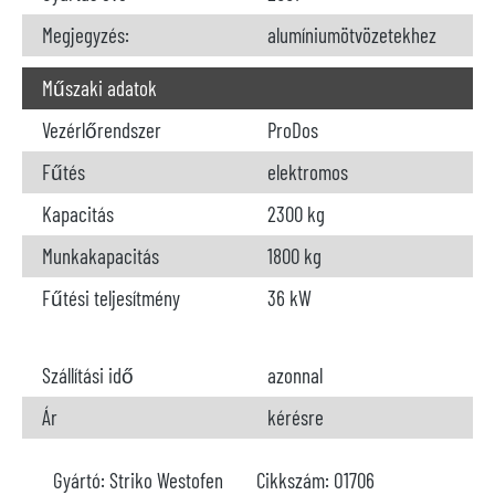
Megjegyzés:
alumíniumötvözetekhez
Műszaki adatok
Vezérlőrendszer
ProDos
Fűtés
elektromos
Kapacitás
2300 kg
Munkakapacitás
1800 kg
Fűtési teljesítmény
36 kW
Szállítási idő
azonnal
Ár
kérésre
Gyártó:
Striko Westofen
Cikkszám:
O1706