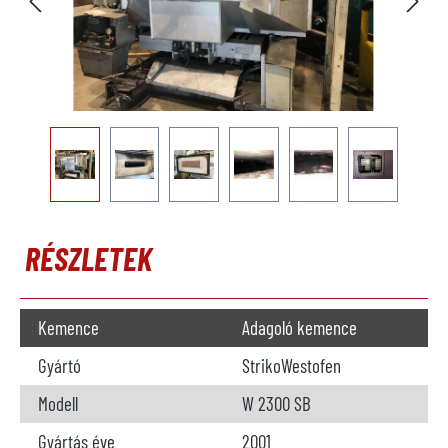
RÉSZLETEK
Kemence
Adagoló kemence
Gyártó
StrikoWestofen
Modell
W 2300 SB
Gyártás éve
2001