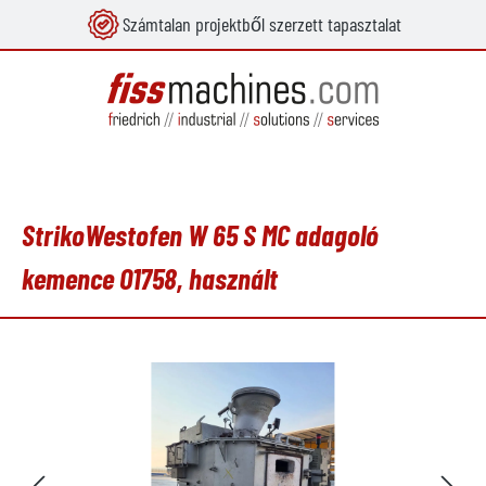
Számtalan projektből szerzett tapasztalat
 tartalomra
StrikoWestofen W 65 S MC adagoló
kemence O1758, használt
Képgaléria kihagyása