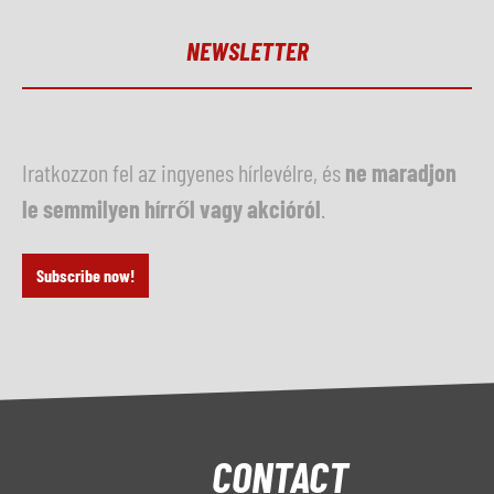
NEWSLETTER
Iratkozzon fel az ingyenes hírlevélre, és
ne maradjon
le semmilyen hírről vagy akcióról
.
Subscribe now!
CONTACT