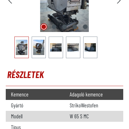
RÉSZLETEK
Kemence
Adagoló kemence
Gyártó
StrikoWestofen
Modell
W 65 S MC
Típus