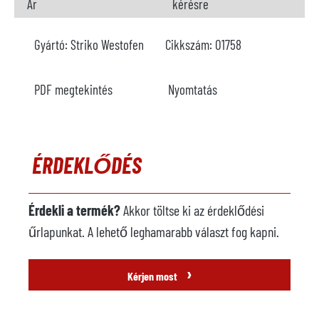
Ár
kérésre
Gyártó:
Striko Westofen
Cikkszám:
O1758
PDF megtekintés
Nyomtatás
ÉRDEKLŐDÉS
Érdekli a termék?
Akkor töltse ki az érdeklődési
űrlapunkat. A lehető leghamarabb választ fog kapni.
›
Kérjen most