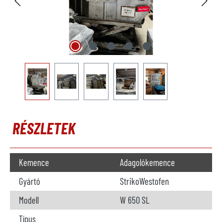
RÉSZLETEK
Kemence
Adagolókemence
Gyártó
StrikoWestofen
Modell
W 650 SL
Típus