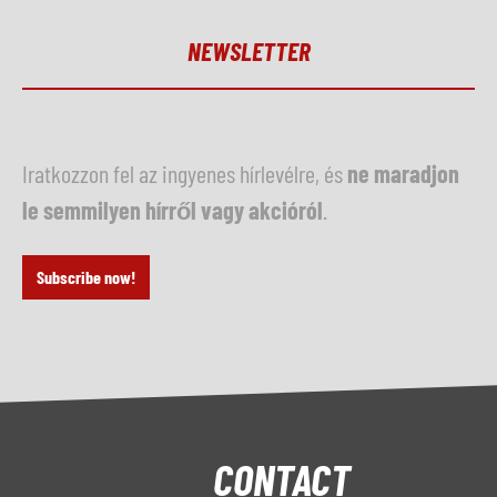
NEWSLETTER
Iratkozzon fel az ingyenes hírlevélre, és
ne maradjon
le semmilyen hírről vagy akcióról
.
Subscribe now!
CONTACT