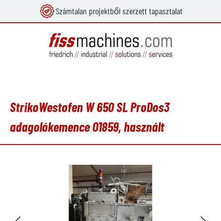
Számtalan projektből szerzett tapasztalat
 tartalomra
StrikoWestofen W 650 SL ProDos3
adagolókemence O1859, használt
Képgaléria kihagyása