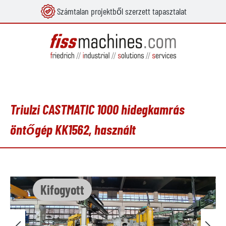
Számtalan projektből szerzett tapasztalat
 tartalomra
Triulzi CASTMATIC 1000 hidegkamrás
öntőgép KK1562, használt
Képgaléria kihagyása
Kifogyott