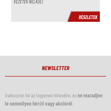
Év
VEZETÉK NÉLKÜLI
Szállítási idő
azonnal
RÉSZLETEK
Ár
kérésre
NEWSLETTER
Iratkozzon fel az ingyenes hírlevélre, és
ne maradjon
le semmilyen hírről vagy akcióról
.