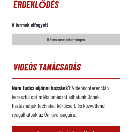
ÉRDEKLŐDÉS
Megjegyzések
Öntödei robot
nem áll rendelkezésre
A termék elfogyott
Gyártó
Kérés nem lehetséges
Modell
Év
VIDEÓS TANÁCSADÁS
Permetezőgép
nem áll rendelkezésre
Gyártó
Nem tudsz eljönni hozzánk?
Videokonferencián
Modell
keresztül optimális tanácsot adhatunk Önnek,
Év
tisztázhatjuk technikai kérdéseit, és közvetlenül
Kivonó egység
nem áll rendelkezésre
reagálhatunk az Ön kívánságaira.
Gyártó
›