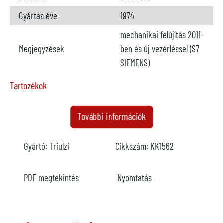
Gyártás éve
1974
mechanikai felújítás 2011-
Megjegyzések
ben és új vezérléssel (S7
SIEMENS)
Tartozékok
Kemencék
nem áll rendelkezésre
További információk
Gyártó
Gyártó:
Triulzi
Cikkszám:
KK1562
Modell
Kapacitás
PDF megtekintés
Nyomtatás
Év
Fűtés