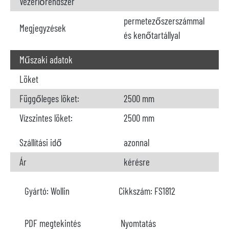
Vezérlőrendszer
permetezőszerszámmal
Megjegyzések
és kenőtartállyal
Műszaki adatok
Löket
Függőleges löket:
2500 mm
Vízszintes löket:
2500 mm
Szállítási idő
azonnal
Ár
kérésre
Gyártó:
Wollin
Cikkszám:
FS1812
PDF megtekintés
Nyomtatás