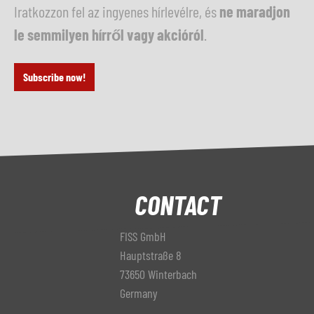
Iratkozzon fel az ingyenes hírlevélre, és
ne maradjon
le semmilyen hírről vagy akcióról
.
Subscribe now!
CONTACT
FISS GmbH
Hauptstraße 8
73650 Winterbach
Germany