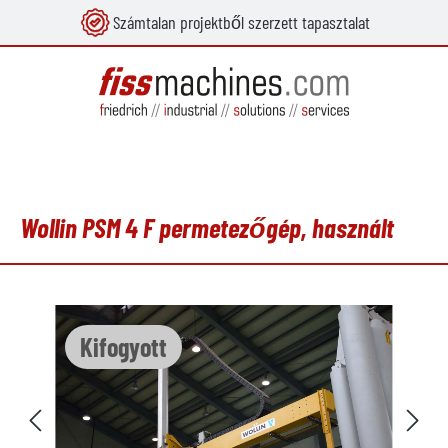
Számtalan projektből szerzett tapasztalat
 tartalomra
Wollin PSM 4 F permetezőgép, használt
Képgaléria kihagyása
Kifogyott