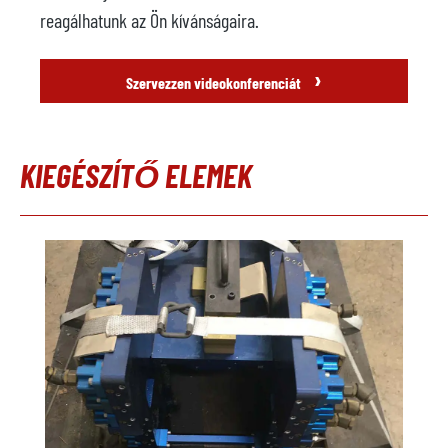
reagálhatunk az Ön kívánságaira.
›
Szervezzen videokonferenciát
KIEGÉSZÍTŐ ELEMEK
Termékgaléria kihagyása