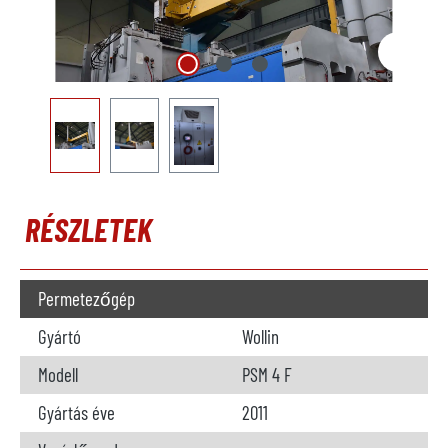
RÉSZLETEK
Permetezőgép
Gyártó
Wollin
Modell
PSM 4 F
Gyártás éve
2011