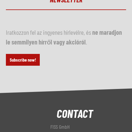
Iratkozzon fel az ingyenes hírlevélre, és
ne maradjon
le semmilyen hírről vagy akcióról
.
Subscribe now!
CONTACT
FISS GmbH