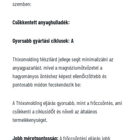
szemben:
Csökkentett anyaghulladék:
Gyorsabb gyártási ciklusok: A
Thixomolding félszilárd jellege segít minimalizálni az
anyagpazarlást, mivel a magnéziumötvözetet a
hagyományos öntéshez képest ellenőrzöttebb és
pontosabb módon fecskendezik be:
A Thixomolding eljárás gyorsabb, mint a fröccsöntés, ami
csökkenti a ciklusidőt és növeli az általános
termelékenységet.
Jobb méretpontosság:
A fröccsöntési eljárás jobb