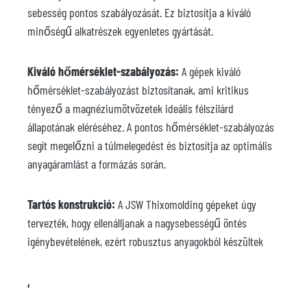
sebesség pontos szabályozását. Ez biztosítja a kiváló
minőségű alkatrészek egyenletes gyártását.
Kiváló hőmérséklet-szabályozás:
A gépek kiváló
hőmérséklet-szabályozást biztosítanak, ami kritikus
tényező a magnéziumötvözetek ideális félszilárd
állapotának eléréséhez. A pontos hőmérséklet-szabályozás
segít megelőzni a túlmelegedést és biztosítja az optimális
anyagáramlást a formázás során.
Tartós konstrukció:
A JSW Thixomolding gépeket úgy
tervezték, hogy ellenálljanak a nagysebességű öntés
igénybevételének, ezért robusztus anyagokból készültek
,