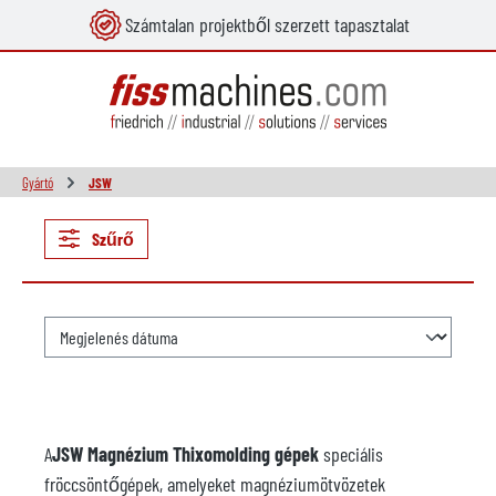
Számtalan projektből szerzett tapasztalat
 tartalomra
Gyártó
JSW
Szűrő
A
JSW Magnézium Thixomolding gépek
speciális
fröccsöntőgépek, amelyeket magnéziumötvözetek