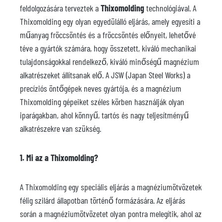
feldolgozására terveztek a
Thixomolding
technológiával. A
Thixomolding egy olyan egyedülálló eljárás, amely egyesíti a
műanyag fröccsöntés és a fröccsöntés előnyeit, lehetővé
téve a gyártók számára, hogy összetett, kiváló mechanikai
tulajdonságokkal rendelkező, kiváló minőségű magnézium
alkatrészeket állítsanak elő. A JSW (Japan Steel Works) a
precíziós öntőgépek neves gyártója, és a magnézium
Thixomolding gépeiket széles körben használják olyan
iparágakban, ahol könnyű, tartós és nagy teljesítményű
alkatrészekre van szükség.
1. Mi az a Thixomolding?
A Thixomolding egy speciális eljárás a magnéziumötvözetek
félig szilárd állapotban történő formázására. Az eljárás
során a magnéziumötvözetet olyan pontra melegítik, ahol az