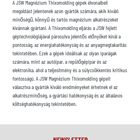
A JSW Magnézium Thixomolding gépek élvonalbeli
megoldást jelentenek azon gyártók számára, akik kiváló
minőségű, könnyű és tartós magnézium alkatrészeket
kívánnak gyártani. A Thixomolding eljárás a JSW fejlett
géptechnológiájával párosulva jelentős előnyöket kínál a
pontosság, az energiahatékonyság és az anyagmegtakarítás
tekintetében. Ezek a gépek ideálisak az olyan iparágak
számára, mint az autóipar, a repülőgépipar és az
elektronika, ahol a teljesítmény és a súlycsökkentés kritikus
fontosságú. A JSW Magnézium Thixomolding gépeit
választva a gyártók kiváló eredményeket érhetnek el az
alkatrészminőség, a gyártási hatékonyság és az általános
költséghatékonyság tekintetében.
NEWSLETTER