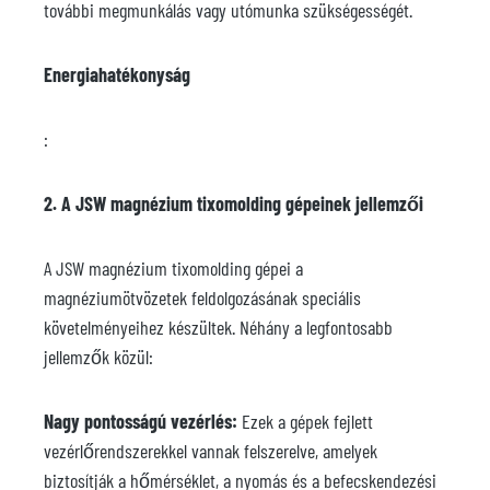
további megmunkálás vagy utómunka szükségességét.
Energiahatékonyság
:
2. A JSW magnézium tixomolding gépeinek jellemzői
A JSW magnézium tixomolding gépei a
magnéziumötvözetek feldolgozásának speciális
követelményeihez készültek. Néhány a legfontosabb
jellemzők közül:
Nagy pontosságú vezérlés:
Ezek a gépek fejlett
vezérlőrendszerekkel vannak felszerelve, amelyek
biztosítják a hőmérséklet, a nyomás és a befecskendezési