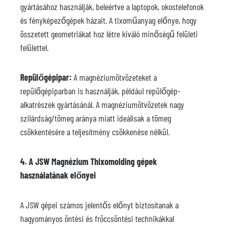
gyártásához használják, beleértve a laptopok, okostelefonok
és fényképezőgépek házait. A tixoműanyag előnye, hogy
összetett geometriákat hoz létre kiváló minőségű felületi
felülettel.
Repülőgépipar:
A magnéziumötvözeteket a
repülőgépiparban is használják, például repülőgép-
alkatrészek gyártásánál. A magnéziumötvözetek nagy
szilárdság/tömeg aránya miatt ideálisak a tömeg
csökkentésére a teljesítmény csökkenése nélkül.
4. A JSW Magnézium Thixomolding gépek
használatának előnyei
A JSW gépei számos jelentős előnyt biztosítanak a
hagyományos öntési és fröccsöntési technikákkal