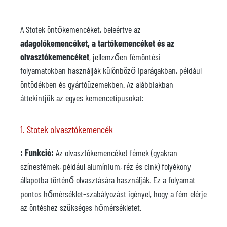
A Stotek öntőkemencéket, beleértve az
adagolókemencéket, a tartókemencéket és az
olvasztókemencéket
, jellemzően fémöntési
folyamatokban használják különböző iparágakban, például
öntödékben és gyártóüzemekben. Az alábbiakban
áttekintjük az egyes kemencetípusokat:
1. Stotek olvasztókemencék
: Funkció:
Az olvasztókemencéket fémek (gyakran
színesfémek, például alumínium, réz és cink) folyékony
állapotba történő olvasztására használják. Ez a folyamat
pontos hőmérséklet-szabályozást igényel, hogy a fém elérje
az öntéshez szükséges hőmérsékletet.