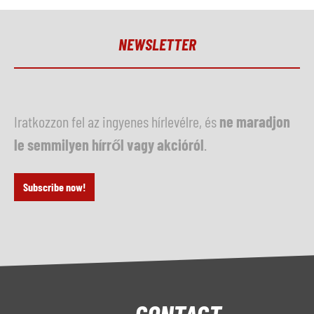
NEWSLETTER
Iratkozzon fel az ingyenes hírlevélre, és
ne maradjon
le semmilyen hírről vagy akcióról
.
Subscribe now!