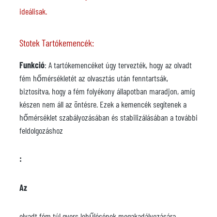
ideálisak.
Stotek Tartókemencék:
Funkció
: A tartókemencéket úgy tervezték, hogy az olvadt
fém hőmérsékletét az olvasztás után fenntartsák,
biztosítva, hogy a fém folyékony állapotban maradjon, amíg
készen nem áll az öntésre. Ezek a kemencék segítenek a
hőmérséklet szabályozásában és stabilizálásában a további
feldolgozáshoz
:
Az
olvadt fém túl gyors lehűlésének megakadályozására