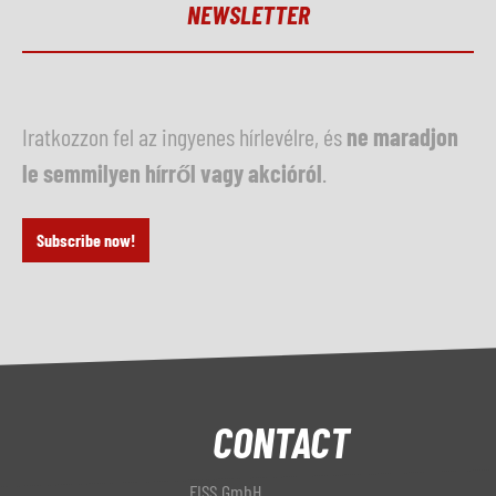
NEWSLETTER
Iratkozzon fel az ingyenes hírlevélre, és
ne maradjon
le semmilyen hírről vagy akcióról
.
Subscribe now!
CONTACT
FISS GmbH