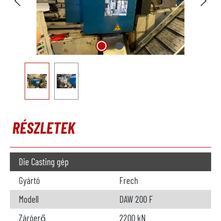
RÉSZLETEK
Die Casting gép
Gyártó
Frech
Modell
DAW 200 F
Záróerő
2200 kN