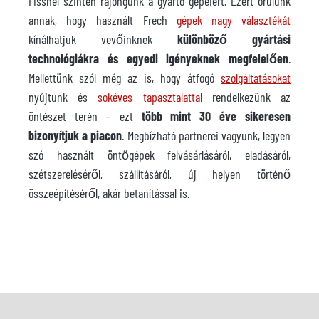
Fissnél szintén rajongunk a gyártó gépeiért. Ezért örülünk
annak, hogy használt Frech
gépek nagy választékát
kínálhatjuk vevőinknek
különböző gyártási
technológiákra és egyedi igényeknek megfelelően
.
Mellettünk szól még az is, hogy átfogó
szolgáltatásokat
nyújtunk és
sokéves tapasztalattal
rendelkezünk az
öntészet terén – ezt
több mint 30 éve sikeresen
bizonyítjuk a piacon
. Megbízható partnerei vagyunk, legyen
szó használt öntőgépek felvásárlásáról, eladásáról,
szétszereléséről, szállításáról, új helyen történő
összeépítéséről, akár betanítással is.