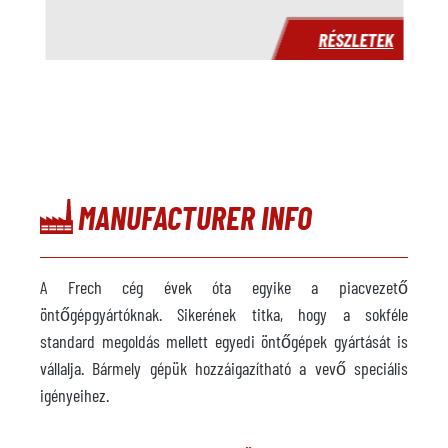
K
RÉSZLETEK
MANUFACTURER INFO
A Frech cég évek óta egyike a piacvezető
öntőgépgyártóknak. Sikerének titka, hogy a sokféle
standard megoldás mellett egyedi öntőgépek gyártását is
vállalja. Bármely gépük hozzáigazítható a vevő speciális
igényeihez.