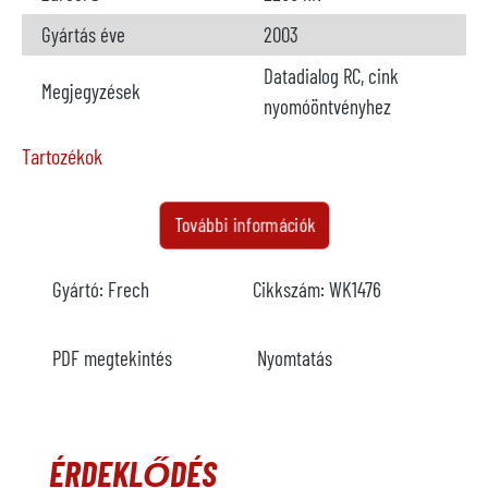
Gyártás éve
2003
Datadialog RC, cink
Megjegyzések
nyomóöntvényhez
Tartozékok
Kemencék
elérhető
További információk
Gyártó
Meltec
Gyártó:
Frech
Cikkszám:
WK1476
Modell
Típus
ZC200/3800
PDF megtekintés
Nyomtatás
Év
2005
Fűtés
elektromos
ÉRDEKLŐDÉS
Permetező
elérhető