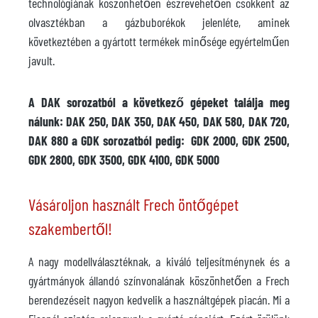
technológiának köszönhetően észrevehetően csökkent az
olvasztékban a gázbuborékok jelenléte, aminek
következtében a gyártott termékek minősége egyértelműen
javult.
A DAK sorozatból a következő gépeket találja meg
nálunk: DAK 250, DAK 350, DAK 450, DAK 580, DAK 720,
DAK 880 a GDK sorozatból pedig: GDK 2000, GDK 2500,
GDK 2800, GDK 3500, GDK 4100, GDK 5000
Vásároljon használt Frech öntőgépet
szakembertől!
A nagy modellválasztéknak, a kiváló teljesítménynek és a
gyártmányok állandó színvonalának köszönhetően a Frech
berendezéseit nagyon kedvelik a használtgépek piacán. Mi a