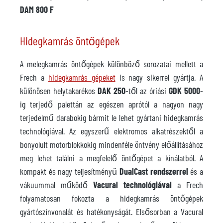
DAM 800 F
Hidegkamrás öntőgépek
A melegkamrás öntőgépek különböző sorozatai mellett a
Frech a
hidegkamrás gépeket
is nagy sikerrel gyártja. A
különösen helytakarékos
DAK 250
-től az óriási
GDK 5000
-
ig terjedő palettán az egészen aprótól a nagyon nagy
terjedelmű darabokig bármit le lehet gyártani hidegkamrás
technológiával. Az egyszerű elektromos alkatrészektől a
bonyolult motorblokkokig mindenféle öntvény előállításához
meg lehet találni a megfelelő öntőgépet a kínálatból. A
kompakt és nagy teljesítményű
DualCast
rendszerrel
és a
vákuummal működő
Vacural technológiával
a Frech
folyamatosan fokozta a hidegkamrás öntőgépek
gyártószínvonalát és hatékonyságát. Elsősorban a Vacural