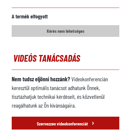
Gyártó
Frech
A termék elfogyott
Modell
Spraymoition 600
Kérés nem lehetséges
Év
2003
Hőmérséklet-szabályozó
nem áll rendelkezésre
egység
VIDEÓS TANÁCSADÁS
Gyártó
Modell
Nem tudsz eljönni hozzánk?
Videokonferencián
Év
keresztül optimális tanácsot adhatunk Önnek,
tisztázhatjuk technikai kérdéseit, és közvetlenül
Szállítási idő
azonnal
reagálhatunk az Ön kívánságaira.
Ár
kérésre
›
Szervezzen videokonferenciát