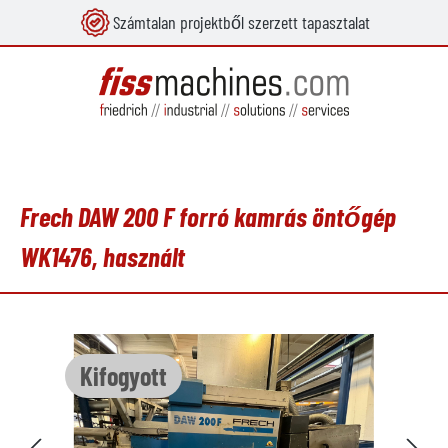
Számtalan projektből szerzett tapasztalat
 tartalomra
Frech DAW 200 F forró kamrás öntőgép
WK1476, használt
Képgaléria kihagyása
Kifogyott