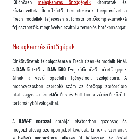
Különösen
melegkamrás öntőgépeik
kiforrottak és
közkedveltek. Önműködő berendezések beépítésével a
Frech modellek teljesesen automata öntőkomplexumokká
fejleszthetők, megnövelve ezáltal a termelés hatékonyságát.
Melegkamrás öntőgépek
Cinkötvözetek feldolgozására a Frech tizenkét modellt kínál.
A
DAW 5
F-től a
DAW 500 F
-ig különböző méretű gépek
állnak a vevő speciális igényeinek szolgálatára. A
megnevezésben szereplő szám az öntőgép záróerejére
utal, vagyis az érdeklődő 5 és 500 tonna záróerő közötti
tartományból válogathat.
A
DAW-F sorozat
darabjai elsősorban gazdaság és
megbízhatóság szempontjából kiválóak. Ennek a szériának
a belövő aggregátora teljesen új fejlesztés. Az órajel