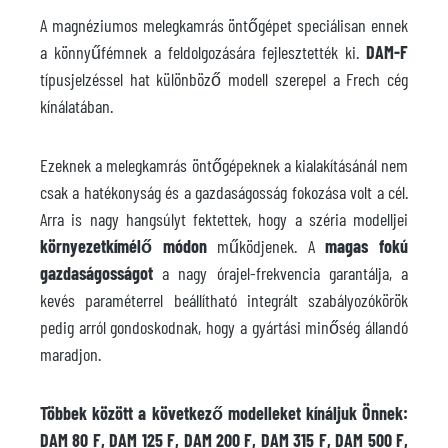
A magnéziumos melegkamrás öntőgépet speciálisan ennek
a könnyűfémnek a feldolgozására fejlesztették ki.
DAM-F
típusjelzéssel hat különböző modell szerepel a Frech cég
kínálatában.
Ezeknek a melegkamrás öntőgépeknek a kialakításánál nem
csak a hatékonyság és a gazdaságosság fokozása volt a cél.
Arra is nagy hangsúlyt fektettek, hogy a széria modelljei
környezetkímélő módon
működjenek. A
magas fokú
gazdaságosságot
a nagy órajel-frekvencia garantálja, a
kevés paraméterrel beállítható integrált szabályozókörök
pedig arról gondoskodnak, hogy a gyártási minőség állandó
maradjon.
Többek között a következő modelleket kínáljuk Önnek:
DAM 80 F, DAM 125 F, DAM 200 F, DAM 315 F, DAM 500 F,