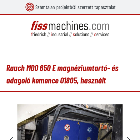
Számtalan projektből szerzett tapasztalat
 tartalomra
Rauch MDO 650 E magnéziumtartó- és
adagoló kemence O1805, használt
Képgaléria kihagyása