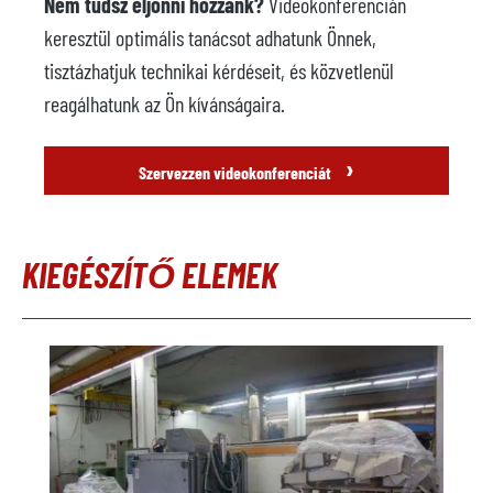
Nem tudsz eljönni hozzánk?
Videokonferencián
keresztül optimális tanácsot adhatunk Önnek,
tisztázhatjuk technikai kérdéseit, és közvetlenül
reagálhatunk az Ön kívánságaira.
›
Szervezzen videokonferenciát
KIEGÉSZÍTŐ ELEMEK
Termékgaléria kihagyása