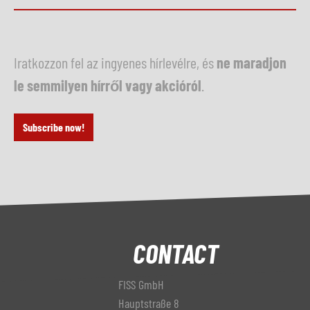
Iratkozzon fel az ingyenes hírlevélre, és
ne maradjon
le semmilyen hírről vagy akcióról
.
Subscribe now!
CONTACT
FISS GmbH
Hauptstraße 8